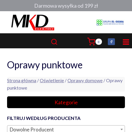
Przejdź
Darmowa wysyłka od 199 zł
do
treści
0
Oprawy punktowe
Strona główna
/
Oświetlenie
/
Oprawy domowe
/ Oprawy
punktowe
Kategorie
FILTRUJ WEDŁUG PRODUCENTA
Dowolne Producent