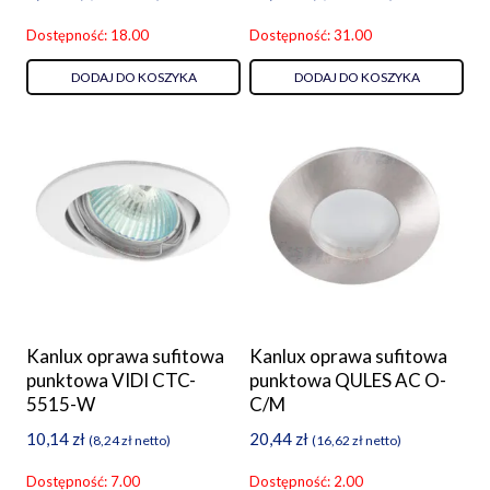
Dostępność: 18.00
Dostępność: 31.00
DODAJ DO KOSZYKA
DODAJ DO KOSZYKA
Kanlux oprawa sufitowa
Kanlux oprawa sufitowa
punktowa VIDI CTC-
punktowa QULES AC O-
5515-W
C/M
10,14
zł
20,44
zł
(
8,24
zł
netto)
(
16,62
zł
netto)
Dostępność: 7.00
Dostępność: 2.00