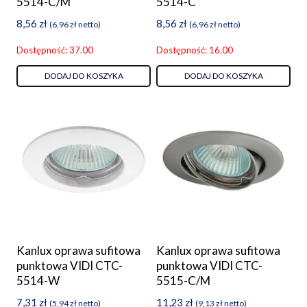
5514-C/M
5514-C
8,56
zł
8,56
zł
(
6,96
zł
netto)
(
6,96
zł
netto)
Dostępność: 37.00
Dostępność: 16.00
DODAJ DO KOSZYKA
DODAJ DO KOSZYKA
Kanlux oprawa sufitowa
Kanlux oprawa sufitowa
punktowa VIDI CTC-
punktowa VIDI CTC-
5514-W
5515-C/M
7,31
zł
11,23
zł
(
5,94
zł
netto)
(
9,13
zł
netto)