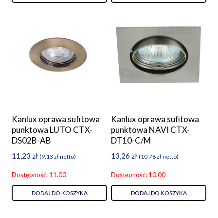
Kanlux oprawa sufitowa
Kanlux oprawa sufitowa
punktowa LUTO CTX-
punktowa NAVI CTX-
DS02B-AB
DT10-C/M
11,23
zł
13,26
zł
(
9,13
zł
netto)
(
10,78
zł
netto)
Dostępność: 11.00
Dostępność: 10.00
DODAJ DO KOSZYKA
DODAJ DO KOSZYKA