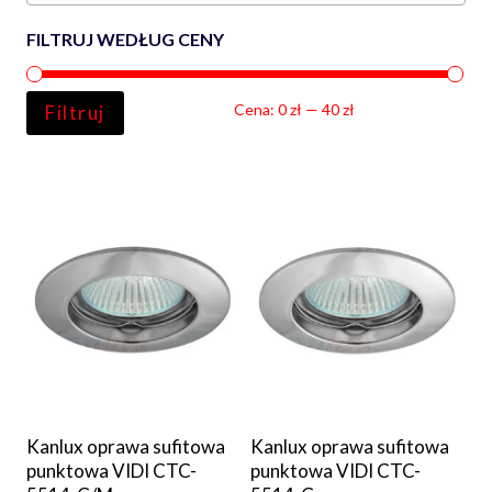
FILTRUJ WEDŁUG CENY
Ce
Ce
Cena:
0 zł
—
40 zł
Filtruj
min
ma
Kanlux oprawa sufitowa
Kanlux oprawa sufitowa
punktowa VIDI CTC-
punktowa VIDI CTC-