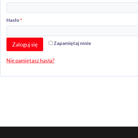
Wymagane
Hasło
*
Zapamiętaj mnie
Zaloguj się
Nie pamiętasz hasła?