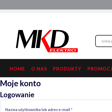
Przejdź
Hurtownia elektryczna
Doradztwo
do
treści
HOME
O NAS
PRODUKTY
PROMOC
Moje konto
Logowanie
Wymagane
Nazwa użytkownika lub adres e-mail
*