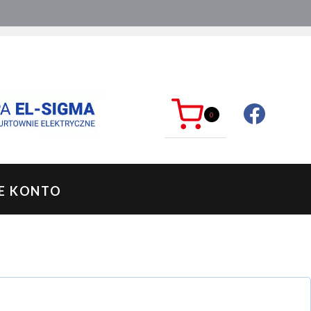
ć?
sklep@mkdelektro.pl
0
E KONTO
magane