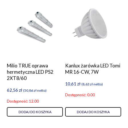
Milio TRUE oprawa
Kanlux żarówka LED Tomi
hermetyczna LED PS2
MR 16-CW, 7W
2XT8/60
10,61
zł
(
8,63
zł
netto)
62,56
zł
(
50,86
zł
netto)
Dostępność: 0.00
Dostępność: 12.00
DODAJ DO KOSZYKA
DODAJ DO KOSZYKA