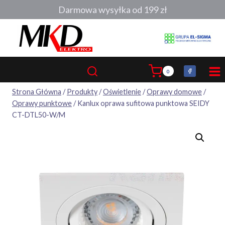
Przejdź
Darmowa wysyłka od 199 zł
do
treści
0
Strona Główna
/
Produkty
/
Oświetlenie
/
Oprawy domowe
/
Oprawy punktowe
/
Kanlux oprawa sufitowa punktowa SEIDY
CT-DTL50-W/M