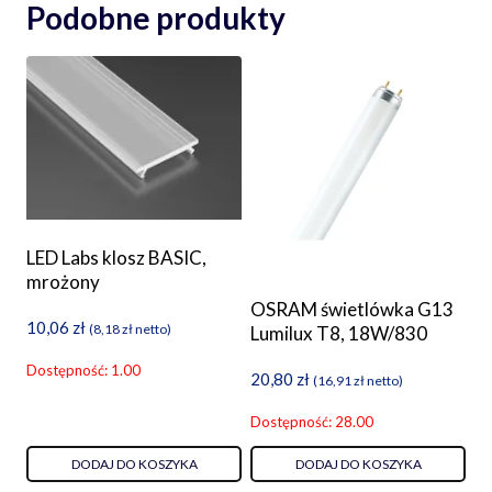
Podobne produkty
LED Labs klosz BASIC,
mrożony
OSRAM świetlówka G13
10,06
zł
(
8,18
zł
netto)
Lumilux T8, 18W/830
Dostępność: 1.00
20,80
zł
(
16,91
zł
netto)
Dostępność: 28.00
DODAJ DO KOSZYKA
DODAJ DO KOSZYKA