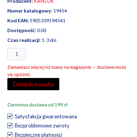
Producent:
KANLUX
Numer katalogowy:
19454
Kod EAN:
5905339194541
Dostępność:
0.00
Czas realizacji:
1-3 dni
ilość
Kanlux
Zamawiasz więcej niż mamy na magazynie — dostawa może
oprawa
się opóźnić.
sufitowa
Dodaj do koszyka
punktowa
SEIDY
CT-
Darmowa dostawa od 199 zł
DTL50-
Satysfakcja gwarantowana
W/M
Bezproblemowe zwroty
Bezpieczne płatności