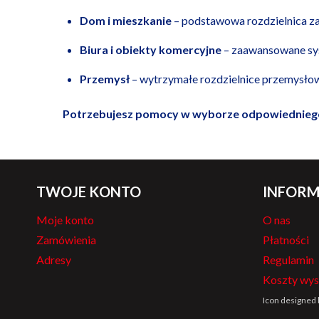
Dom i mieszkanie
– podstawowa rozdzielnica z
Biura i obiekty komercyjne
– zaawansowane sys
Przemysł
– wytrzymałe rozdzielnice przemysłow
Potrzebujesz pomocy w wyborze odpowiedniego 
TWOJE KONTO
INFORM
Moje konto
O nas
Zamówienia
Płatności
Adresy
Regulamin
Koszty wys
Icon designed