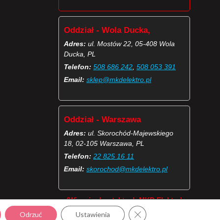
Oddział - Wola Ducka,
Adres:
ul. Mostów 22, 05-408 Wola
Ducka, PL
Telefon:
508 686 242
,
508 053 391
Email:
sklep@mkdelektro.pl
Oddział - Warszawa
Adres:
ul. Skorochód-Majewskiego
18, 02-105 Warszawa, PL
Telefon:
22 825 16 11
Email:
skorochod@mkdelektro.pl
(Więcej o kontaktach MKD Elektro)
Zamknij panel powiadomie
Odrzuć
Ustawienia