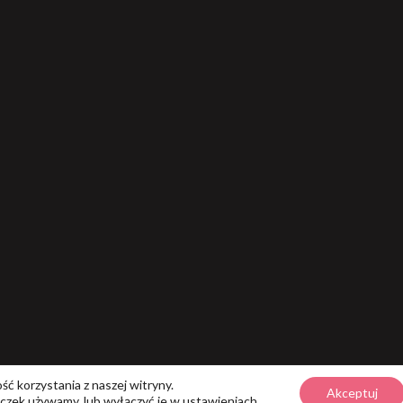
ć korzystania z naszej witryny.
Akceptuj
teczek używamy, lub wyłączyć je w
ustawieniach
.