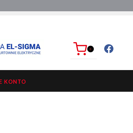
ć?
sklep@mkdelektro.pl
0
E KONTO