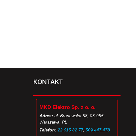
KONTAKT
MKD Elektro Sp. z o. o.
Adres:
ul. Bronowska 58, 03-955
Warszawa, PL
Telefon:
22 615 82 77
,
509 447 478