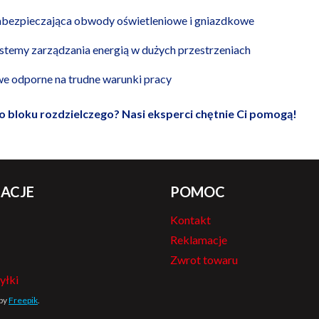
abezpieczająca obwody oświetleniowe i gniazdkowe
temy zarządzania energią w dużych przestrzeniach
e odporne na trudne warunki pracy
bloku rozdzielczego? Nasi eksperci chętnie Ci pomogą!
ACJE
POMOC
Kontakt
Reklamacje
Zwrot towaru
yłki
 by
Freepik
.