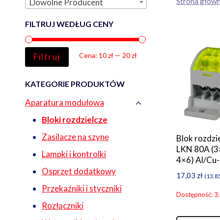
Strona głów
Dowolne Producent
FILTRUJ WEDŁUG CENY
Cena
Cena
Cena:
10 zł
—
20 zł
Filtruj
min
max
KATEGORIE PRODUKTÓW
Aparatura modułowa
Bloki rozdzielcze
Zasilacze na szynę
Blok rozdzi
LKN 80A (3
Lampki i kontrolki
4×6) Al/Cu-
Osprzęt dodatkowy
17,03
zł
(
13,8
Przekaźniki i styczniki
Dostępność: 3
Rozłączniki