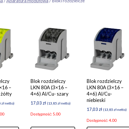
na
/
Aparatura modułowa
/ Bloki rozdzielcze
elczy
Blok rozdzielczy
Blok rozdzielczy
×16 –
LKN 80A (3×16 –
LKN 80A (3×16 –
 żółty
4×6) Al/Cu- szary
4×6) Al/Cu-
niebieski
17,03
zł
5
zł
netto)
(
13,85
zł
netto)
17,03
zł
(
13,85
zł
netto)
.00
Dostępność: 5.00
Dostępność: 4.00