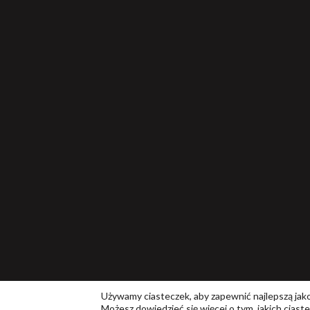
Używamy ciasteczek, aby zapewnić najlepszą jakoś
Możesz dowiedzieć się więcej o tym, jakich cias