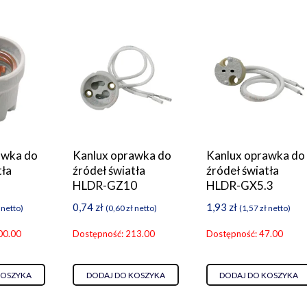
awka do
Kanlux oprawka do
Kanlux oprawka do
tła
źródeł światła
źródeł światła
HLDR-GZ10
HLDR-GX5.3
0,74
zł
1,93
zł
netto)
(
0,60
zł
netto)
(
1,57
zł
netto)
00.00
Dostępność: 213.00
Dostępność: 47.00
KOSZYKA
DODAJ DO KOSZYKA
DODAJ DO KOSZYKA