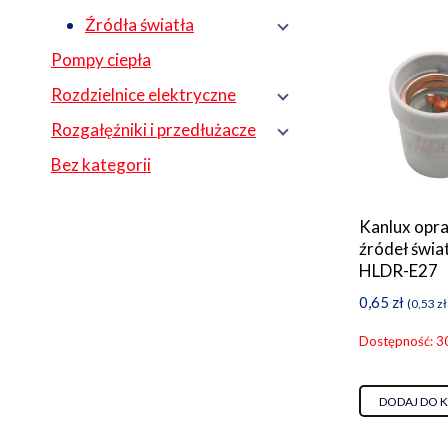
Źródła światła
Pompy ciepła
Rozdzielnice elektryczne
Rozgałęźniki i przedłużacze
Bez kategorii
Kanlux opr
źródeł świa
HLDR-E27
0,65
zł
(
0,53
zł
Dostępność: 3
DODAJ DO 