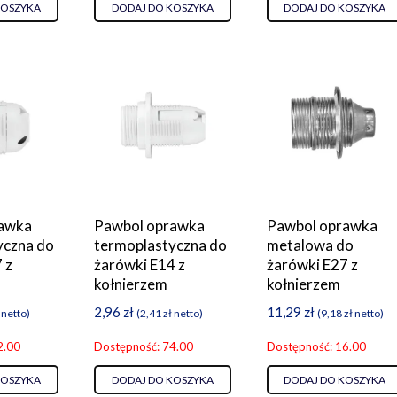
KOSZYKA
DODAJ DO KOSZYKA
DODAJ DO KOSZYKA
rawka
Pawbol oprawka
Pawbol oprawka
yczna do
termoplastyczna do
metalowa do
 z
żarówki E14 z
żarówki E27 z
kołnierzem
kołnierzem
2,96
zł
11,29
zł
netto)
(
2,41
zł
netto)
(
9,18
zł
netto)
2.00
Dostępność: 74.00
Dostępność: 16.00
KOSZYKA
DODAJ DO KOSZYKA
DODAJ DO KOSZYKA