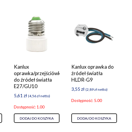
Kanlux
Kanlux oprawka do
oprawka/przejściówka
źródeł światła
do źródeł światła
HLDR-G9
E27/GU10
3,55
zł
(
2,89
zł
netto)
5,61
zł
(
4,56
zł
netto)
Dostępność: 5.00
Dostępność: 1.00
DODAJ DO KOSZYKA
DODAJ DO KOSZYKA