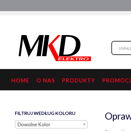
Przejdź
Hurtownia elektryczna
Doradztwo
do
treści
HOME
O NAS
PRODUKTY
PROMOC
FILTRUJ WEDŁUG KOLORU
Opraw
Dowolne Kolor