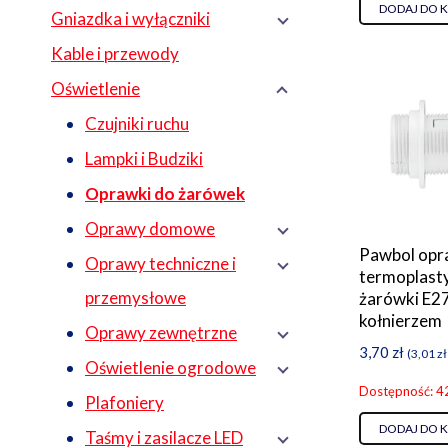
DODAJ DO 
Gniazdka i wyłączniki
Kable i przewody
Oświetlenie
Czujniki ruchu
Lampki i Budziki
Oprawki do żarówek
Oprawy domowe
Pawbol op
Oprawy techniczne i
termoplast
przemysłowe
żarówki E27
kołnierzem
Oprawy zewnętrzne
3,70
zł
(
3,01
zł
Oświetlenie ogrodowe
Dostępność: 4
Plafoniery
DODAJ DO 
Taśmy i zasilacze LED