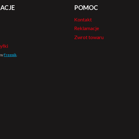
ACJE
POMOC
Kontakt
Reklamacje
Zwrot towaru
yłki
 by
Freepik
.