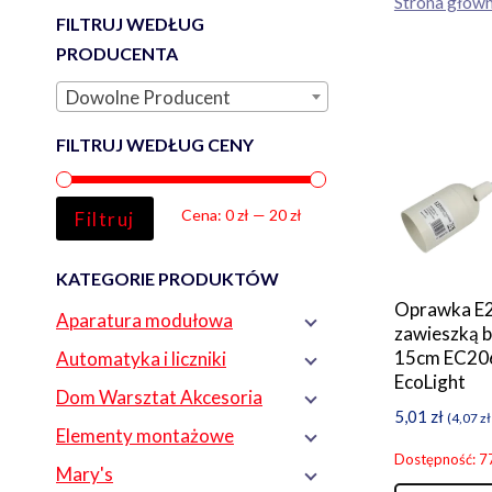
Strona głów
FILTRUJ WEDŁUG
PRODUCENTA
Dowolne Producent
FILTRUJ WEDŁUG CENY
Cena
Cena
Cena:
0 zł
—
20 zł
Filtruj
min
max
KATEGORIE PRODUKTÓW
Oprawka E2
Aparatura modułowa
zawieszką b
15cm EC20
Automatyka i liczniki
EcoLight
Dom Warsztat Akcesoria
5,01
zł
(
4,07
zł
Elementy montażowe
Dostępność: 7
Mary's