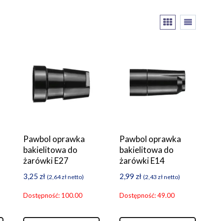
Pawbol oprawka
Pawbol oprawka
bakielitowa do
bakielitowa do
żarówki E27
żarówki E14
3,25
zł
2,99
zł
(
2,64
zł
netto)
(
2,43
zł
netto)
Dostępność: 100.00
Dostępność: 49.00