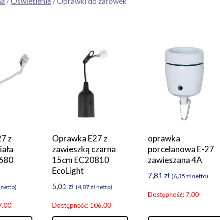
na
/
Oświetlenie
/ Oprawki do żarówek
7 z
Oprawka E27 z
oprawka
iała
zawieszką czarna
porcelanowa E-27
680
15cm EC20810
zawieszana 4A
EcoLight
7,81
zł
(
6,35
zł
netto)
5,01
zł
netto)
(
4,07
zł
netto)
Dostępność: 7.00
7.00
Dostępność: 106.00