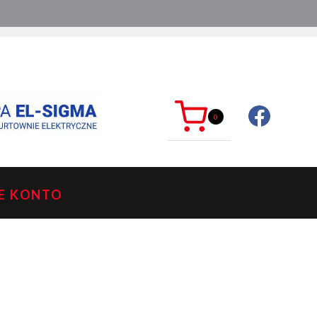
ć?
sklep@mkdelektro.pl
0
E KONTO