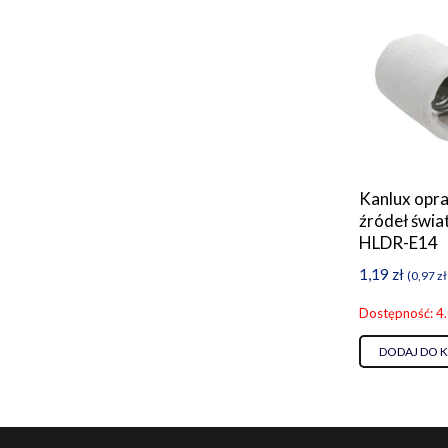
Kanlux opr
źródeł świa
HLDR-E14
1,19
zł
(
0,97
zł
Dostępność: 4
DODAJ DO 