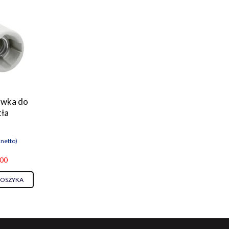
awka do
tła
netto)
.00
KOSZYKA