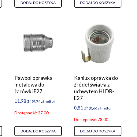
DODAJ DO KOSZYKA
DODAJ DO KOSZYKA
Pawbol oprawka
Kanlux oprawka do
metalowa do
źródeł światła z
żarówki E27
uchwytem HLDR-
E27
11,98
zł
(
9,74
zł
netto)
0,81
zł
(
0,66
zł
netto)
Dostępność: 27.00
Dostępność: 78.00
DODAJ DO KOSZYKA
DODAJ DO KOSZYKA