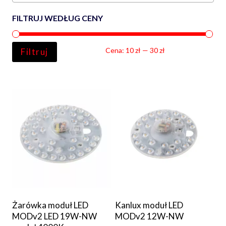
FILTRUJ WEDŁUG CENY
Ce
Ce
Cena:
10 zł
—
30 zł
Filtruj
min
ma
Żarówka moduł LED
Kanlux moduł LED
MODv2 LED 19W-NW
MODv2 12W-NW