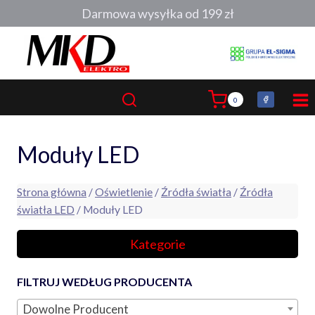
Przejdź
Darmowa wysyłka od 199 zł
do
treści
0
Moduły LED
Strona główna
/
Oświetlenie
/
Źródła światła
/
Źródła
światła LED
/ Moduły LED
Kategorie
FILTRUJ WEDŁUG PRODUCENTA
Dowolne Producent