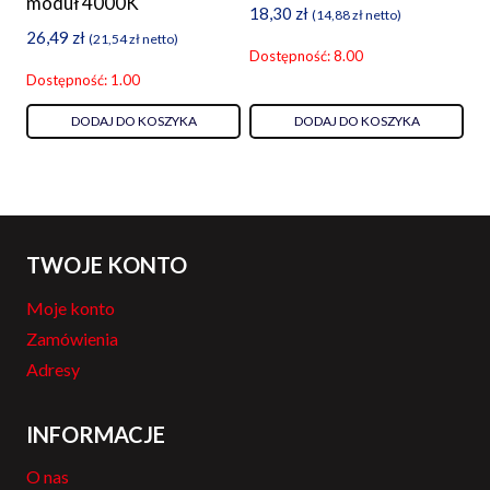
moduł 4000K
18,30
zł
(
14,88
zł
netto)
26,49
zł
(
21,54
zł
netto)
Dostępność: 8.00
Dostępność: 1.00
DODAJ DO KOSZYKA
DODAJ DO KOSZYKA
TWOJE KONTO
Moje konto
Zamówienia
Adresy
INFORMACJE
O nas