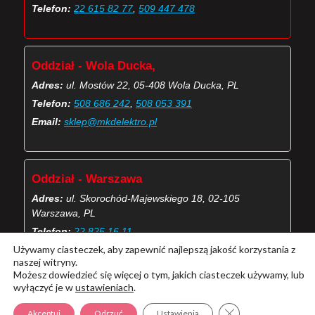
Telefon:
22 615 82 77
,
509 447 478
Oddział - Wola Ducka,
Adres:
ul. Mostów 22, 05-408 Wola Ducka, PL
Telefon:
508 686 242
,
508 053 391
Email:
sklep@mkdelektro.pl
Oddział - Warszawa
Adres:
ul. Skorochód-Majewskiego 18, 02-105
Warszawa, PL
Telefon:
22 825 16 11
Używamy ciasteczek, aby zapewnić najlepszą jakość korzystania z
Email:
skorochod@mkdelektro.pl
naszej witryny.
Możesz dowiedzieć się więcej o tym, jakich ciasteczek używamy, lub
wyłączyć je w
ustawieniach
.
(Więcej o kontaktach MKD Elektro)
Zamknij panel pow
Akceptuj
Odrzuć
Ustawienia