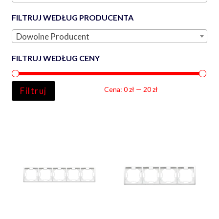
FILTRUJ WEDŁUG PRODUCENTA
Dowolne Producent
FILTRUJ WEDŁUG CENY
Ce
Ce
Cena:
0 zł
—
20 zł
Filtruj
min
ma