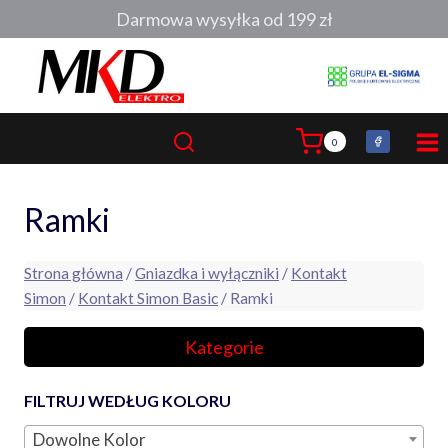
Przejdź
Darmowa wysyłka od 199 zł
do
treści
0
Ramki
Strona główna
/
Gniazdka i wyłączniki
/
Kontakt
Simon
/
Kontakt Simon Basic
/ Ramki
Kategorie
FILTRUJ WEDŁUG KOLORU
Dowolne Kolor