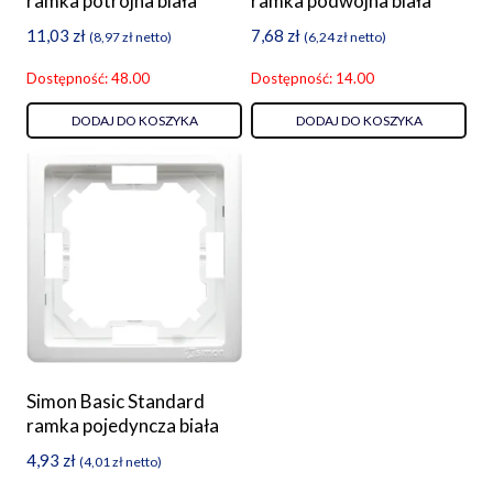
ramka potrójna biała
ramka podwójna biała
11,03
zł
7,68
zł
(
8,97
zł
netto)
(
6,24
zł
netto)
Dostępność: 48.00
Dostępność: 14.00
DODAJ DO KOSZYKA
DODAJ DO KOSZYKA
Simon Basic Standard
ramka pojedyncza biała
4,93
zł
(
4,01
zł
netto)