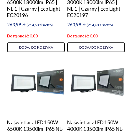
6500K 18000lm IP65 |
3000K 18000lm IP65 |
NL-1 | Czarny | Eco Light
NL-1 | Czarny | Eco Light
EC20196
EC20197
263,99
zł
263,99
zł
(
214,63
zł
netto)
(
214,63
zł
netto)
Dostępność: 0.00
Dostępność: 0.00
DODAJ DO KOSZYKA
DODAJ DO KOSZYKA
Naświetlacz LED 150W
Naświetlacz LED 150W
6500K 13500lm IP65 NL-
4000K 13500lm IP65 NL-