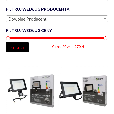
FILTRUJ WEDŁUG PRODUCENTA
Dowolne Producent
FILTRUJ WEDŁUG CENY
Ce
Ce
Cena:
20 zł
—
270 zł
Filtruj
min
ma