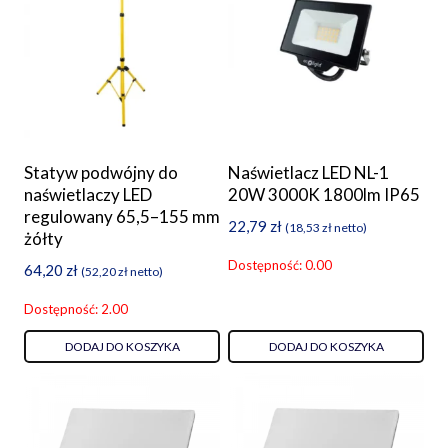
Statyw podwójny do
Naświetlacz LED NL-1
naświetlaczy LED
20W 3000K 1800lm IP65
regulowany 65,5–155 mm
22,79
zł
(
18,53
zł
netto)
żółty
Dostępność: 0.00
64,20
zł
(
52,20
zł
netto)
Dostępność: 2.00
DODAJ DO KOSZYKA
DODAJ DO KOSZYKA