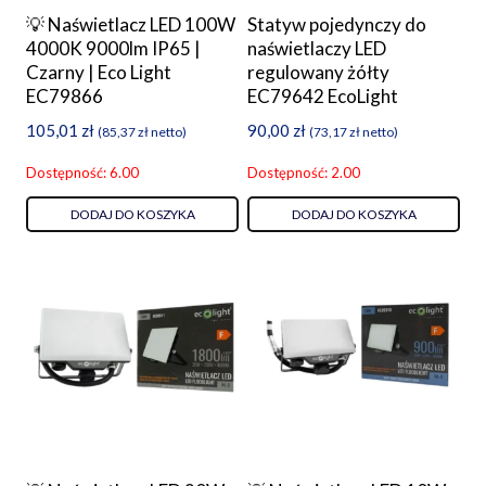
💡 Naświetlacz LED 100W
Statyw pojedynczy do
4000K 9000lm IP65 |
naświetlaczy LED
Czarny | Eco Light
regulowany żółty
EC79866
EC79642 EcoLight
105,01
zł
90,00
zł
(
85,37
zł
netto)
(
73,17
zł
netto)
Dostępność: 6.00
Dostępność: 2.00
DODAJ DO KOSZYKA
DODAJ DO KOSZYKA