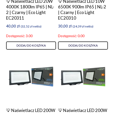
💡 Naświetlacz LED 20W
💡 Naświetlacz LED 10W
4000K 1800lm IP65 | NL-
6500K 900lm IP65 | NL-2
2 | Czarny | Eco Light
| Czarny | Eco Light
EC20311
EC20310
40,00
zł
30,00
zł
(
32,52
zł
netto)
(
24,39
zł
netto)
Dostępność: 3.00
Dostępność: 0.00
DODAJ DO KOSZYKA
DODAJ DO KOSZYKA
💡 Naświetlacz LED 200W
💡 Naświetlacz LED 200W