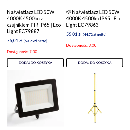
Naświetlacz LED 50W
💡 Naświetlacz LED 50W
4000K 4500lm z
4000K 4500lm IP65 | Eco
czujnikiem PIR IP65 | Eco
Light EC79863
Light EC79887
55,01
zł
(
44,72
zł
netto)
75,01
zł
(
60,98
zł
netto)
Dostępność: 8.00
Dostępność: 7.00
DODAJ DO KOSZYKA
DODAJ DO KOSZYKA