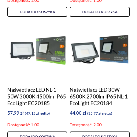
Dostępność: 1.00
Dostępność: 1.00
DODAJ DO KOSZYKA
DODAJ DO KOSZYKA
Naświetlacz LED NL-1
Naświetlacz LED 30W
50W 3000K 4500lm IP65
6500K 2700lm IP65 NL-1
EcoLight EC20185
EcoLight EC20184
57,99
zł
44,00
zł
(
47,15
zł
netto)
(
35,77
zł
netto)
Dostępność: 1.00
Dostępność: 2.00
DODAJ DO KOSZYKA
DODAJ DO KOSZYKA