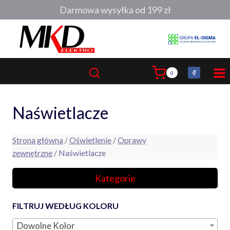
Przejdź
Darmowa wysyłka od 199 zł
do
treści
0
Naświetlacze
Strona główna
/
Oświetlenie
/
Oprawy
zewnętrzne
/ Naświetlacze
Kategorie
FILTRUJ WEDŁUG KOLORU
Dowolne Kolor