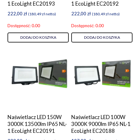
1 EcoLight EC20193
1 EcoLight EC20192
222,00
zł
222,00
zł
(
180,49
zł
netto)
(
180,49
zł
netto)
Dostępność: 0.00
Dostępność: 0.00
DODAJ DO KOSZYKA
DODAJ DO KOSZYKA
Naświetlacz LED 150W
Naświetlacz LED 100W
3000K 13500lm IP65 NL-
3000K 9000lm IP65 NL-1
1 EcoLight EC20191
EcoLight EC20188