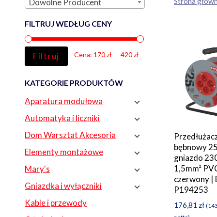
Strona głów
Dowolne Producent
FILTRUJ WEDŁUG CENY
Cena
Cena
Cena:
170 zł
—
420 zł
Filtruj
min
max
KATEGORIE PRODUKTÓW
Aparatura modułowa
Automatyka i liczniki
Dom Warsztat Akcesoria
Przedłużac
bębnowy 2
Elementy montażowe
gniazdo 23
1,5mm² PV
Mary's
czerwony |
Gniazdka i wyłączniki
P194253
Kable i przewody
176,81
zł
(
14