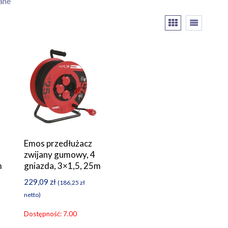
ane
Emos przedłużacz
zwijany gumowy, 4
m
gniazda, 3×1,5, 25m
229,09
zł
(
186,25
zł
netto)
Dostępność: 7.00