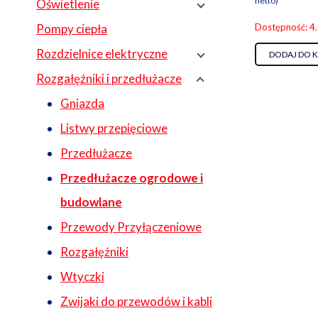
netto)
Oświetlenie
Pompy ciepła
Dostępność: 4
Rozdzielnice elektryczne
DODAJ DO 
Rozgałęźniki i przedłużacze
Gniazda
Listwy przepięciowe
Przedłużacze
Przedłużacze ogrodowe i
budowlane
Przewody Przyłączeniowe
Rozgałęźniki
Wtyczki
Zwijaki do przewodów i kabli