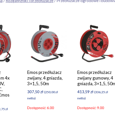
na
/
Rozgałęźniki i przedłużacze
/ Przedłużacze ogrodowe i budowl
z
Emos przedłużacz
Emos przedłużacz
5m 4x
zwijany, 4 gniazda,
zwijany gumowy, 4
0V,
3×1,5, 50m
gniazda, 3×1,5, 50
C,
307,50
zł
413,59
zł
(
250,00
zł
(
336,25
zł
 Emos
netto)
netto)
Dostępność: 6.00
Dostępność: 9.00
3,75
zł