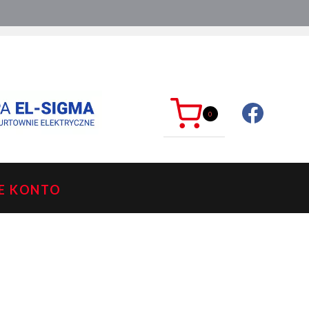
ć?
sklep@mkdelektro.pl
0
E KONTO