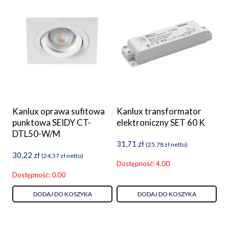
Kanlux oprawa sufitowa
Kanlux transformator
punktowa SEIDY CT-
elektroniczny SET 60 K
DTL50-W/M
31,71
zł
(
25,78
zł
netto)
30,22
zł
(
24,57
zł
netto)
Dostępność: 4.00
Dostępność: 0.00
DODAJ DO KOSZYKA
DODAJ DO KOSZYKA