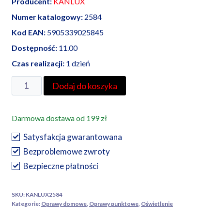
Producent:
KANLUX
Numer katalogowy:
2584
Kod EAN:
5905339025845
Dostępność:
11.00
Czas realizacji:
1 dzień
ilość
Dodaj do koszyka
Kanlux
oprawa
Darmowa dostawa od 199 zł
sufitowa
punktowa
Satysfakcja gwarantowana
LUTO
Bezproblemowe zwroty
CTX-
Bezpieczne płatności
DS02B-
AB
SKU:
KANLUX2584
Kategorie:
Oprawy domowe
,
Oprawy punktowe
,
Oświetlenie