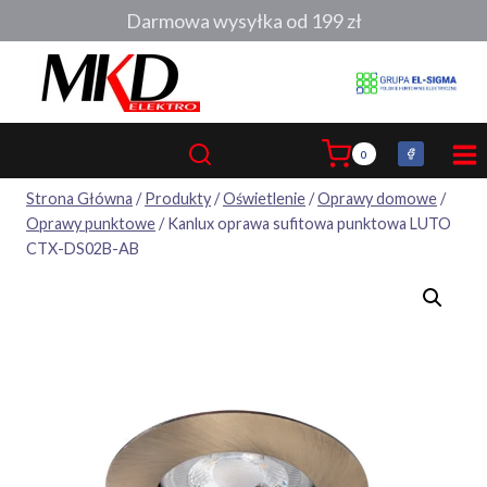
Przejdź
Darmowa wysyłka od 199 zł
do
treści
0
Strona Główna
/
Produkty
/
Oświetlenie
/
Oprawy domowe
/
Oprawy punktowe
/
Kanlux oprawa sufitowa punktowa LUTO
CTX-DS02B-AB