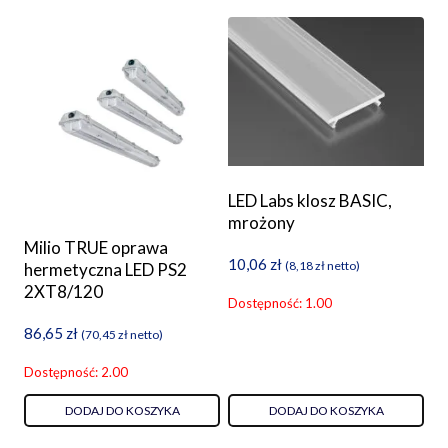
LED Labs klosz BASIC,
mrożony
Milio TRUE oprawa
10,06
zł
(
8,18
zł
netto)
hermetyczna LED PS2
2XT8/120
Dostępność: 1.00
86,65
zł
(
70,45
zł
netto)
Dostępność: 2.00
DODAJ DO KOSZYKA
DODAJ DO KOSZYKA