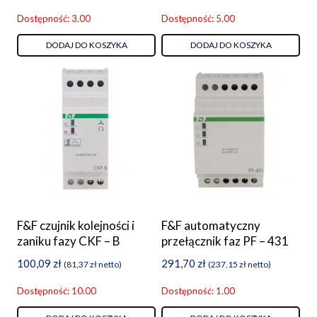
Dostępność: 3.00
Dostępność: 5.00
DODAJ DO KOSZYKA
DODAJ DO KOSZYKA
F&F czujnik kolejności i
F&F automatyczny
zaniku fazy CKF – B
przełącznik faz PF – 431
100,09
zł
291,70
zł
(
81,37
zł
netto)
(
237,15
zł
netto)
Dostępność: 10.00
Dostępność: 1.00