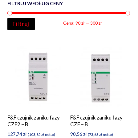
FILTRUJ WEDŁUG CENY
Ce
Ce
Cena:
90 zł
—
300 zł
Filtruj
min
ma
F&F czujnik zaniku fazy
F&F czujnik zaniku fazy
CZF2 – B
CZF – B
127,74
zł
90,56
zł
(
103,85
zł
netto)
(
73,63
zł
netto)