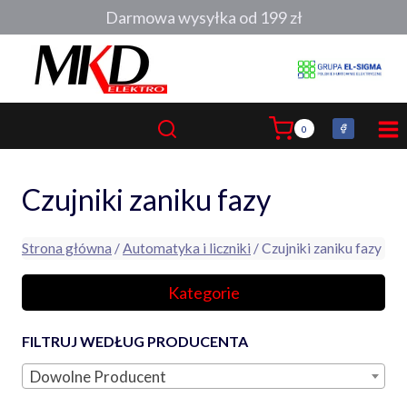
Przejdź
Darmowa wysyłka od 199 zł
do
treści
0
Czujniki zaniku fazy
Strona główna
/
Automatyka i liczniki
/ Czujniki zaniku fazy
Kategorie
FILTRUJ WEDŁUG PRODUCENTA
Dowolne Producent