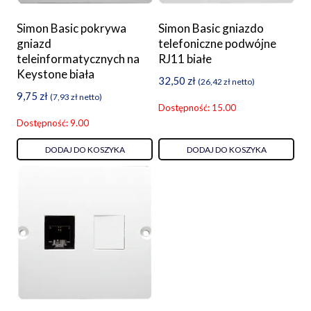
Simon Basic pokrywa
Simon Basic gniazdo
gniazd
telefoniczne podwójne
teleinformatycznych na
RJ11 białe
Keystone biała
32,50
zł
(
26,42
zł
netto)
9,75
zł
(
7,93
zł
netto)
Dostępność: 15.00
Dostępność: 9.00
DODAJ DO KOSZYKA
DODAJ DO KOSZYKA