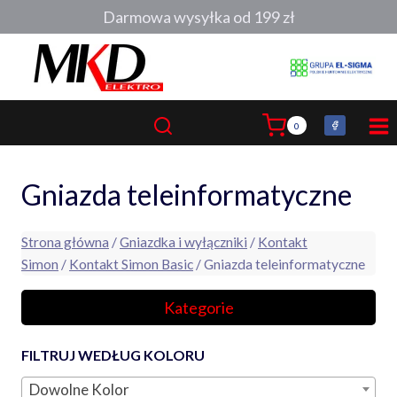
Przejdź
Darmowa wysyłka od 199 zł
do
treści
0
Gniazda teleinformatyczne
Strona główna
/
Gniazdka i wyłączniki
/
Kontakt
Simon
/
Kontakt Simon Basic
/ Gniazda teleinformatyczne
Kategorie
FILTRUJ WEDŁUG KOLORU
Dowolne Kolor