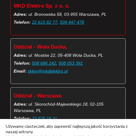
MKD Elektro Sp. z o. o.
Adres:
ul. Bronowska 58, 03-955 Warszawa, PL
Telefon:
22 615 82 77
,
509 447 478
Oddział - Wola Ducka,
Adres:
ul. Mostów 22, 05-408 Wola Ducka, PL
Telefon:
508 686 242
,
508 053 391
Email:
sklep@mkdelektro.pl
Oddział - Warszawa
Adres:
ul. Skorochód-Majewskiego 18, 02-105
Warszawa, PL
Telefon:
22 825 16 11
Używamy ciasteczek, aby zapewnić najlepszą jakość korzystania z
Email:
skorochod@mkdelektro.pl
naszej witryny.