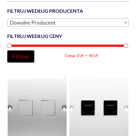
FILTRUJ WEDŁUG PRODUCENTA
Dowolne Producent
FILTRUJ WEDŁUG CENY
Ce
Ce
Cena:
0 zł
—
40 zł
Filtruj
min
ma