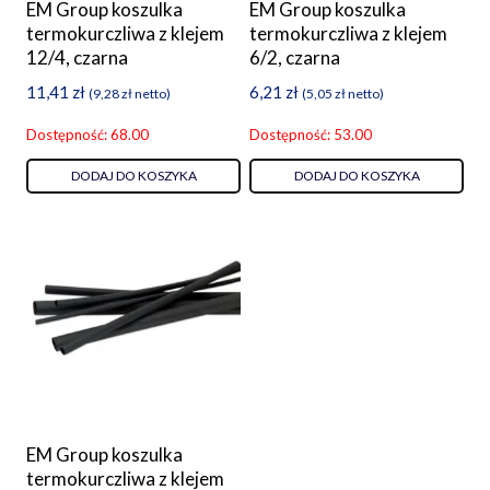
EM Group koszulka
EM Group koszulka
termokurczliwa z klejem
termokurczliwa z klejem
12/4, czarna
6/2, czarna
11,41
zł
6,21
zł
(
9,28
zł
netto)
(
5,05
zł
netto)
Dostępność: 68.00
Dostępność: 53.00
DODAJ DO KOSZYKA
DODAJ DO KOSZYKA
EM Group koszulka
termokurczliwa z klejem