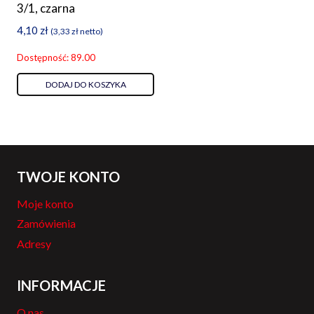
3/1, czarna
4,10
zł
(
3,33
zł
netto)
Dostępność: 89.00
DODAJ DO KOSZYKA
TWOJE KONTO
Moje konto
Zamówienia
Adresy
INFORMACJE
O nas