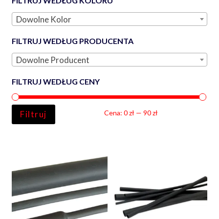
FILTRUJ WEDŁUG KOLORU
Dowolne Kolor
FILTRUJ WEDŁUG PRODUCENTA
Dowolne Producent
FILTRUJ WEDŁUG CENY
Ce
Ce
Cena:
0 zł
—
90 zł
Filtruj
min
ma