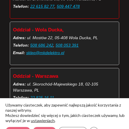
Telefon:
22 615 82 77
,
509 447 478
Oddział - Wola Ducka,
Adres:
ul. Mostów 22, 05-408 Wola Ducka, PL
Telefon:
508 686 242
,
508 053 391
Email:
sklep@mkdelektro.pl
Oddział - Warszawa
Adres:
ul. Skorochód-Majewskiego 18, 02-105
Warszawa, PL
Telefon:
22 825 16 11
Używamy ciasteczek, aby zapewnić najlepszą jakość korzystania z
Email:
skorochod@mkdelektro.pl
naszej witryny.
Możesz dowiedzieć się więcej o tym, jakich ciasteczek używamy, lub
wyłączyć je w
ustawieniach
.
(Więcej o kontaktach MKD Elektro)