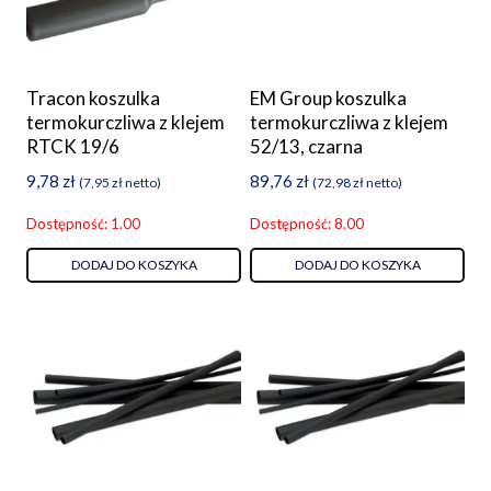
Tracon koszulka
EM Group koszulka
termokurczliwa z klejem
termokurczliwa z klejem
RTCK 19/6
52/13, czarna
9,78
zł
89,76
zł
(
7,95
zł
netto)
(
72,98
zł
netto)
Dostępność: 1.00
Dostępność: 8.00
DODAJ DO KOSZYKA
DODAJ DO KOSZYKA