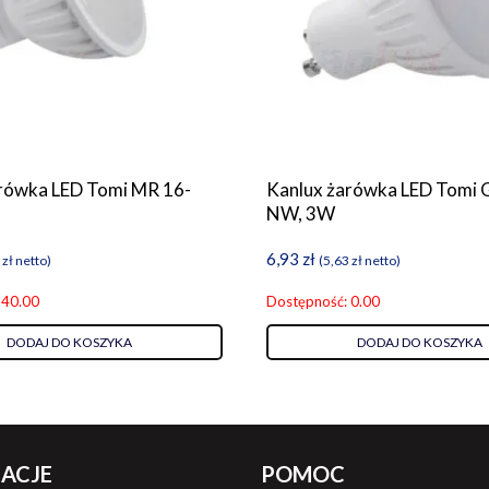
rówka LED Tomi MR 16-
Kanlux żarówka LED Tomi 
NW, 3W
6,93
zł
8
zł
netto)
(
5,63
zł
netto)
 40.00
Dostępność: 0.00
DODAJ DO KOSZYKA
DODAJ DO KOSZYKA
ACJE
POMOC