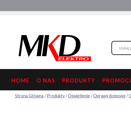
Przejdź
Hurtownia elektryczna
Doradztwo
do
treści
HOME
O NAS
PRODUKTY
PROMOC
Strona Główna
/
Produkty
/
Oświetlenie
/
Oprawy domowe
/
O