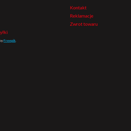
Kontakt
Reklamacje
Zwrot towaru
yłki
 by
Freepik
.