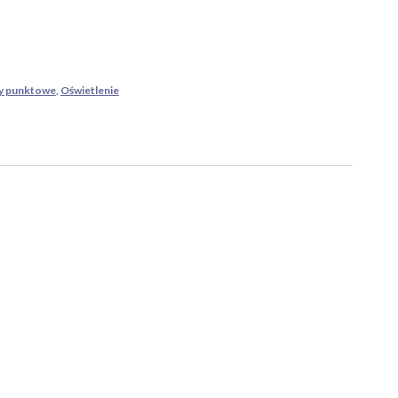
y punktowe
,
Oświetlenie