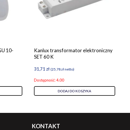
GU 10-
Kanlux transformator elektroniczny
SET 60 K
31,71
zł
(
25,78
zł
netto)
Dostępność: 4.00
DODAJ DO KOSZYKA
KONTAKT