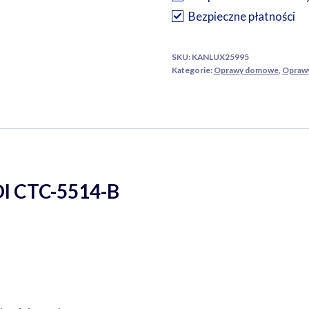
CTC-
Bezpieczne płatności
5514-
B
SKU:
KANLUX25995
Kategorie:
Oprawy domowe
,
Opraw
DI CTC-5514-B