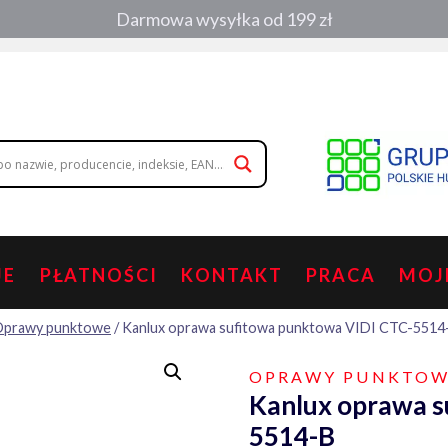
Darmowa wysyłka od 199 zł
, zamówienia telefoniczne:
508 053 391
,
508 686 242
|
wolisz napisa
JE
PŁATNOŚCI
KONTAKT
PRACA
MOJ
prawy punktowe
/
Kanlux oprawa sufitowa punktowa VIDI CTC-5514
OPRAWY PUNKTO
Kanlux oprawa s
5514-B