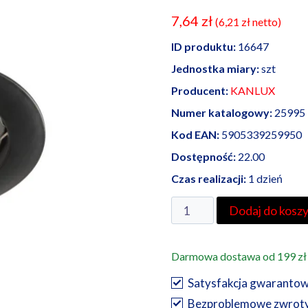
7,64
zł
(
6,21
zł
netto)
ID produktu:
16647
Jednostka miary:
szt
Producent:
KANLUX
Numer katalogowy:
25995
Kod EAN:
5905339259950
Dostępność:
22.00
Czas realizacji:
1 dzień
ilość
Dodaj do kosz
Kanlux
oprawa
Darmowa dostawa od 199 zł
sufitowa
punktowa
Satysfakcja gwaranto
VIDI
Bezproblemowe zwrot