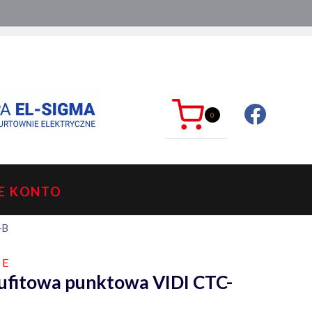
ć?
sklep@mkdelektro.pl
0
E KONTO
-B
WE
ufitowa punktowa VIDI CTC-