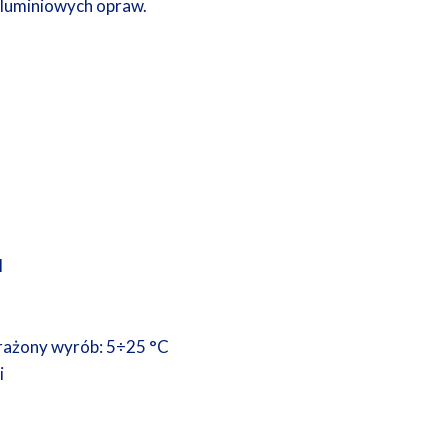
aluminiowych opraw.
I
arażony wyrób: 5÷25 °C
i