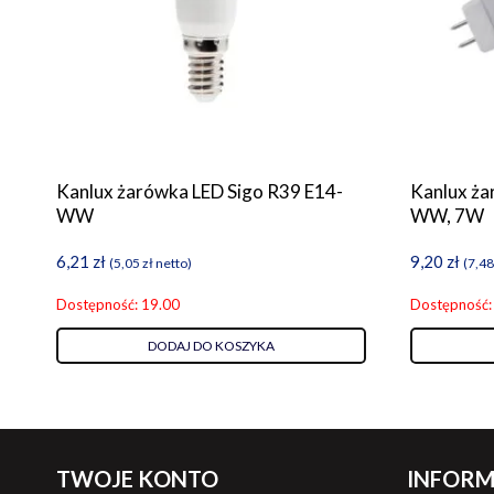
Kanlux żarówka LED Sigo R39 E14-
Kanlux ża
WW
WW, 7W
6,21
zł
9,20
zł
(
5,05
zł
netto)
(
7,4
Dostępność: 19.00
Dostępność:
DODAJ DO KOSZYKA
TWOJE KONTO
INFORM