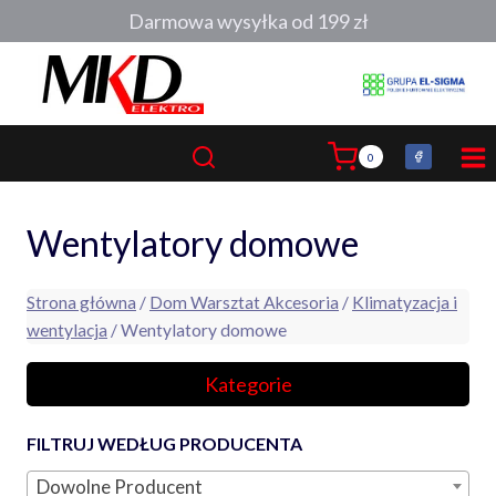
Przejdź
Darmowa wysyłka od 199 zł
do
treści
0
Wentylatory domowe
Strona główna
/
Dom Warsztat Akcesoria
/
Klimatyzacja i
wentylacja
/ Wentylatory domowe
Kategorie
FILTRUJ WEDŁUG PRODUCENTA
Dowolne Producent