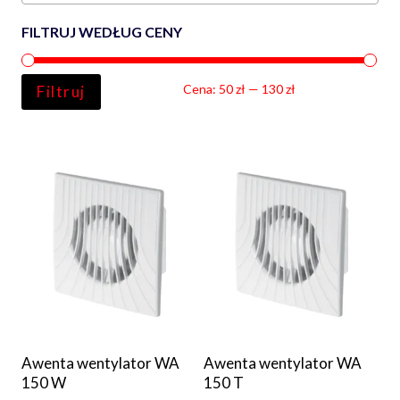
FILTRUJ WEDŁUG CENY
Ce
Ce
Cena:
50 zł
—
130 zł
Filtruj
min
ma
Awenta wentylator WA
Awenta wentylator WA
150 W
150 T