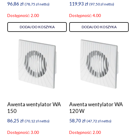
96,86
zł
119,93
zł
(
78,75
zł
netto)
(
97,50
zł
netto)
Dostępność: 2.00
Dostępność: 4.00
DODAJ DO KOSZYKA
DODAJ DO KOSZYKA
Awenta wentylator WA
Awenta wentylator WA
150
120 W
86,25
zł
58,70
zł
(
70,12
zł
netto)
(
47,72
zł
netto)
Dostępność: 3.00
Dostępność: 2.00