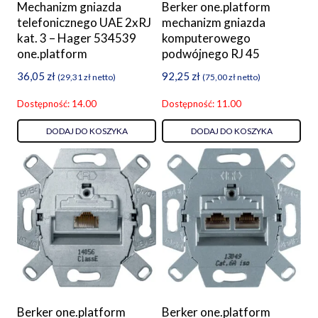
Mechanizm gniazda
Berker one.platform
telefonicznego UAE 2xRJ
mechanizm gniazda
kat. 3 – Hager 534539
komputerowego
one.platform
podwójnego RJ 45
36,05
zł
92,25
zł
(
29,31
zł
netto)
(
75,00
zł
netto)
Dostępność: 14.00
Dostępność: 11.00
DODAJ DO KOSZYKA
DODAJ DO KOSZYKA
Berker one.platform
Berker one.platform