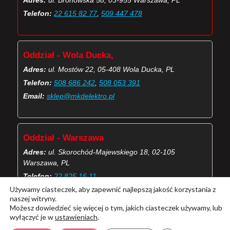
Adres:
ul. Bronowska 58, 03-955 Warszawa, PL
Telefon:
22 615 82 77
,
509 447 478
Oddział - Wola Ducka,
Adres:
ul. Mostów 22, 05-408 Wola Ducka, PL
Telefon:
508 686 242
,
508 053 391
Email:
sklep@mkdelektro.pl
Oddział - Warszawa
Adres:
ul. Skorochód-Majewskiego 18, 02-105
Warszawa, PL
Telefon:
22 825 16 11
Używamy ciasteczek, aby zapewnić najlepszą jakość korzystania z
Email:
skorochod@mkdelektro.pl
naszej witryny.
Możesz dowiedzieć się więcej o tym, jakich ciasteczek używamy, lub
wyłączyć je w
ustawieniach
.
(Więcej o kontaktach MKD Elektro)