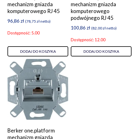
mechanizm gniazda
mechanizm gniazda
komputerowego RJ 45
komputerowego
podwójnego RJ 45
96,86
zł
(
78,75
zł
netto)
100,86
zł
(
82,00
zł
netto)
Dostępność: 5.00
Dostępność: 12.00
DODAJ DO KOSZYKA
DODAJ DO KOSZYKA
Berker one.platform
mechanizm gniazda