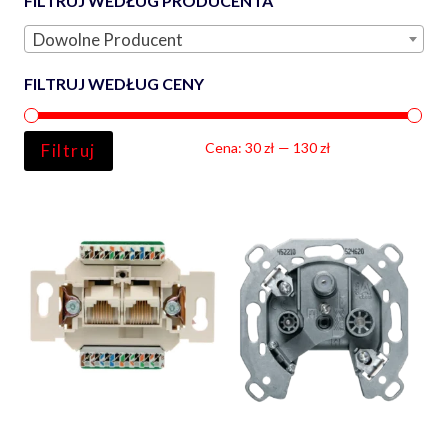
FILTRUJ WEDŁUG PRODUCENTA
Dowolne Producent
FILTRUJ WEDŁUG CENY
Ce
Ce
Cena:
30 zł
—
130 zł
Filtruj
min
ma