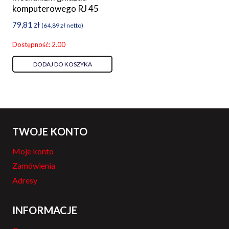
komputerowego RJ 45
79,81
zł
(
64,89
zł
netto)
Dostępność: 2.00
DODAJ DO KOSZYKA
TWOJE KONTO
Moje konto
Zamówienia
Adresy
INFORMACJE