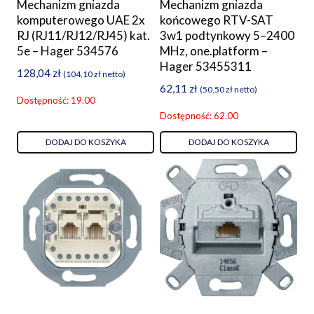
Mechanizm gniazda
Mechanizm gniazda
komputerowego UAE 2x
końcowego RTV-SAT
RJ (RJ11/RJ12/RJ45) kat.
3w1 podtynkowy 5–2400
5e – Hager 534576
MHz, one.platform –
Hager 53455311
128,04
zł
(
104,10
zł
netto)
62,11
zł
(
50,50
zł
netto)
Dostępność: 19.00
Dostępność: 62.00
DODAJ DO KOSZYKA
DODAJ DO KOSZYKA