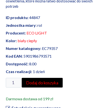
oświetlenia, które można łatwo dostosować do swoich
potrzeb
ID produktu:
44847
Jednostka miary:
rol
Producent:
ECO LIGHT
Kolor:
biały ciepły
Numer katalogowy:
EC79357
Kod EAN:
5901986793571
Dostępność:
8.00
Czas realizacji:
1 dzień
ilość
Dodaj do koszyka
Taśma
LED
Darmowa dostawa od 199 zł
biała
ciepła