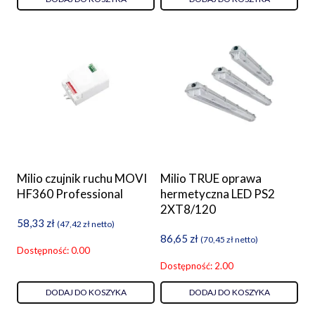
Milio czujnik ruchu MOVI
Milio TRUE oprawa
HF360 Professional
hermetyczna LED PS2
2XT8/120
58,33
zł
(
47,42
zł
netto)
86,65
zł
(
70,45
zł
netto)
Dostępność: 0.00
Dostępność: 2.00
DODAJ DO KOSZYKA
DODAJ DO KOSZYKA