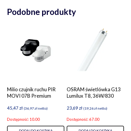
Podobne produkty
Milio czujnik ruchu PIR
OSRAM świetlówka G13
MOVI 07B Premium
Lumilux T8, 36W/830
45,47
zł
23,69
zł
(
36,97
zł
netto)
(
19,26
zł
netto)
Dostępność: 10.00
Dostępność: 67.00
DODAJ DO KOSZYKA
DODAJ DO KOSZYKA