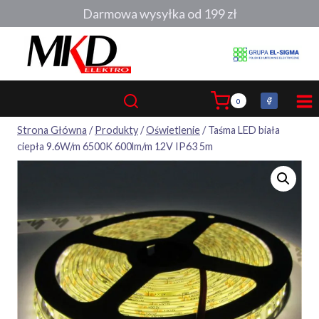
Przejdź
Darmowa wysyłka od 199 zł
do
treści
0
Strona Główna
/
Produkty
/
Oświetlenie
/
Taśma LED biała
ciepła 9.6W/m 6500K 600lm/m 12V IP63 5m