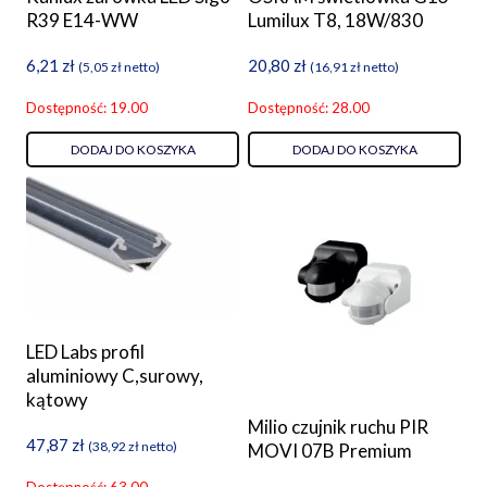
R39 E14-WW
Lumilux T8, 18W/830
6,21
zł
20,80
zł
(
5,05
zł
netto)
(
16,91
zł
netto)
Dostępność: 19.00
Dostępność: 28.00
DODAJ DO KOSZYKA
DODAJ DO KOSZYKA
LED Labs profil
aluminiowy C,surowy,
kątowy
Milio czujnik ruchu PIR
47,87
zł
(
38,92
zł
netto)
MOVI 07B Premium