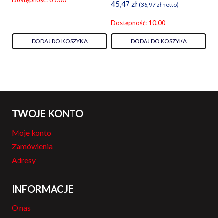
Dostępność: 63.00
45,47
zł
(
36,97
zł
netto)
Dostępność: 10.00
DODAJ DO KOSZYKA
DODAJ DO KOSZYKA
TWOJE KONTO
Moje konto
Zamówienia
Adresy
INFORMACJE
O nas