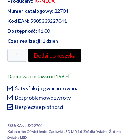
Producent:
KANLUX
Numer katalogowy:
22704
Kod EAN:
5905339227041
Dostępność:
41.00
Czas realizacji:
1 dzień
ilość
Dodaj do koszyka
Kanlux
żarówka
Darmowa dostawa od 199 zł
LED
Tomi
Satysfakcja gwarantowana
MR
Bezproblemowe zwroty
16-
Bezpieczne płatności
WW,
5W
SKU:
KANLUX22704
Kategorie:
Oświetlenie
,
Żarówki LED MR 16
,
Źródła światła
,
Źródła
światła LED