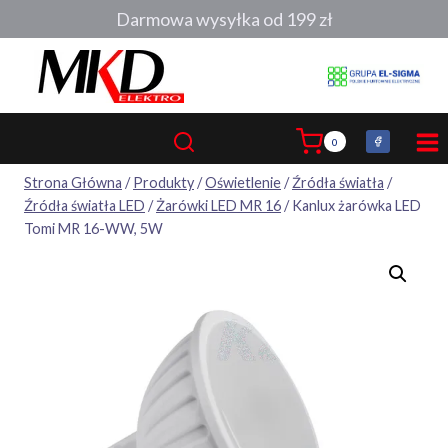
Przejdź
Darmowa wysyłka od 199 zł
do
treści
0
Strona Główna
/
Produkty
/
Oświetlenie
/
Źródła światła
/
Źródła światła LED
/
Żarówki LED MR 16
/
Kanlux żarówka LED
Tomi MR 16-WW, 5W