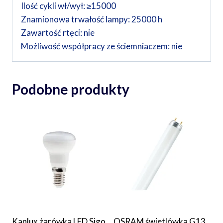
Ilość cykli wł/wył: ≥15000
Znamionowa trwałość lampy: 25000 h
Zawartość rtęci: nie
Możliwość współpracy ze ściemniaczem: nie
Podobne produkty
Kanlux żarówka LED Sigo
OSRAM świetlówka G13