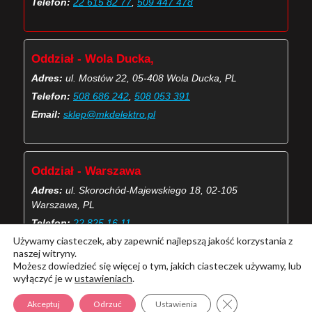
Telefon:
22 615 82 77
,
509 447 478
Oddział - Wola Ducka,
Adres:
ul. Mostów 22, 05-408 Wola Ducka, PL
Telefon:
508 686 242
,
508 053 391
Email:
sklep@mkdelektro.pl
Oddział - Warszawa
Adres:
ul. Skorochód-Majewskiego 18, 02-105
Warszawa, PL
Telefon:
22 825 16 11
Używamy ciasteczek, aby zapewnić najlepszą jakość korzystania z
Email:
skorochod@mkdelektro.pl
naszej witryny.
Możesz dowiedzieć się więcej o tym, jakich ciasteczek używamy, lub
wyłączyć je w
ustawieniach
.
(Więcej o kontaktach MKD Elektro)
Zamknij panel pow
Akceptuj
Odrzuć
Ustawienia