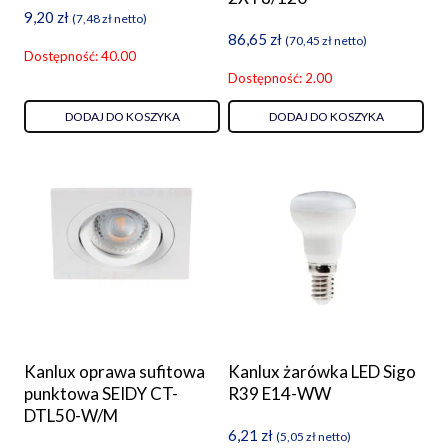
9,20
zł
(
7,48
zł
netto)
86,65
zł
(
70,45
zł
netto)
Dostępność: 40.00
Dostępność: 2.00
DODAJ DO KOSZYKA
DODAJ DO KOSZYKA
Kanlux oprawa sufitowa
Kanlux żarówka LED Sigo
punktowa SEIDY CT-
R39 E14-WW
DTL50-W/M
6,21
zł
(
5,05
zł
netto)