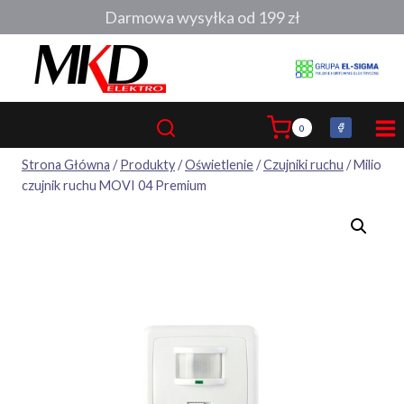
Przejdź
Darmowa wysyłka od 199 zł
do
treści
0
Strona Główna
/
Produkty
/
Oświetlenie
/
Czujniki ruchu
/
Milio
czujnik ruchu MOVI 04 Premium