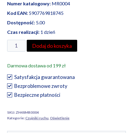
Numer katalogowy:
MR0004
Kod EAN:
5907769818745
Dostępność:
5.00
Czas realizacji:
1 dzień
ilość
Dodaj do koszyka
Milio
czujnik
Darmowa dostawa od 199 zł
ruchu
MOVI
Satysfakcja gwarantowana
04
Bezproblemowe zwroty
Premium
Bezpieczne płatności
SKU:
ZH48MR0004
Kategorie:
Czujniki ruchu
,
Oświetlenie