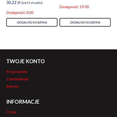
30,22
zł
(
24,57
zł
netto)
Dostępność: 19.00
Dostępność: 0.00
DODAJ DO KOSZYKA
DODAJ DO KOSZYKA
TWOJE KONTO
Moje konto
Zamówienia
Adresy
INFORMACJE
O nas