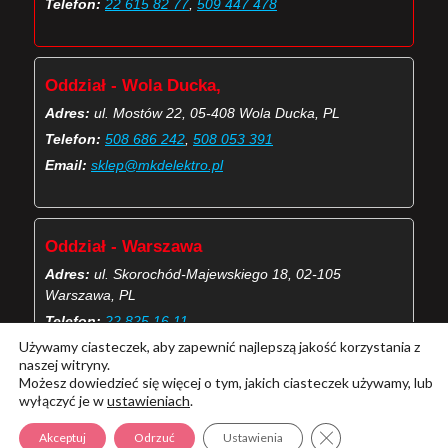
Telefon:
22 615 82 77
,
509 447 478
Oddział - Wola Ducka,
Adres:
ul. Mostów 22, 05-408 Wola Ducka, PL
Telefon:
508 686 242
,
508 053 391
Email:
sklep@mkdelektro.pl
Oddział - Warszawa
Adres:
ul. Skorochód-Majewskiego 18, 02-105
Warszawa, PL
Telefon:
22 825 16 11
Używamy ciasteczek, aby zapewnić najlepszą jakość korzystania z
Email:
skorochod@mkdelektro.pl
naszej witryny.
Możesz dowiedzieć się więcej o tym, jakich ciasteczek używamy, lub
wyłączyć je w
ustawieniach
.
(Więcej o kontaktach MKD Elektro)
Zamknij panel pow
Akceptuj
Odrzuć
Ustawienia