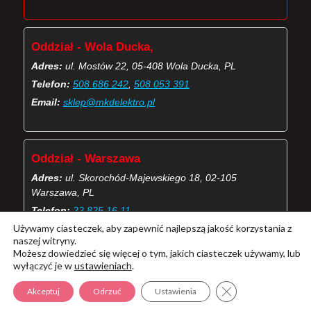
Oddział - Wola Ducka,
Adres:
ul. Mostów 22, 05-408 Wola Ducka, PL
Telefon:
508 686 242
,
508 053 391
Email:
sklep@mkdelektro.pl
Oddział - Warszawa
Adres:
ul. Skorochód-Majewskiego 18, 02-105
Warszawa, PL
Telefon:
22 825 16 11
Używamy ciasteczek, aby zapewnić najlepszą jakość korzystania z
Email:
skorochod@mkdelektro.pl
naszej witryny.
Możesz dowiedzieć się więcej o tym, jakich ciasteczek używamy, lub
wyłączyć je w
ustawieniach
.
(Więcej o kontaktach MKD Elektro)
Zamknij panel pow
Akceptuj
Odrzuć
Ustawienia