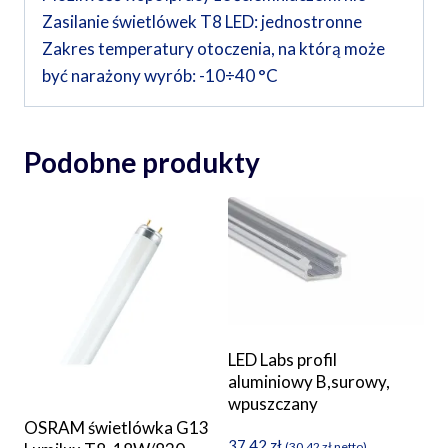
Zasilanie świetlówek T8 LED: jednostronne
Zakres temperatury otoczenia, na którą może
być narażony wyrób: -10÷40 °C
Podobne produkty
LED Labs profil
aluminiowy B,surowy,
wpuszczany
OSRAM świetlówka G13
37,42
zł
(
30,42
zł
netto)