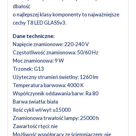
dbałość
o najlepszej klasy komponenty to najważniejsze
cechy T8 LED GLASSv3.
Dane techniczne:
Napięcie znamionowe: 220-240 V
Częstotliwość znamionowa: 50/60 Hz
Moc znamionowa: 9 W
Trzonek: G13
Użyteczny strumień świetlny: 1260 lm
Temperatura barwowa: 4000 K
Współczynnik oddawania barw: Ra 80
Barwa światła: biała
Ilość cykli wł/wył: ≥15000
Znamionowa trwałość lampy: 25000 h
Zawartość rtęci: nie
Możliwość współpracy ze ściemniaczem: nie