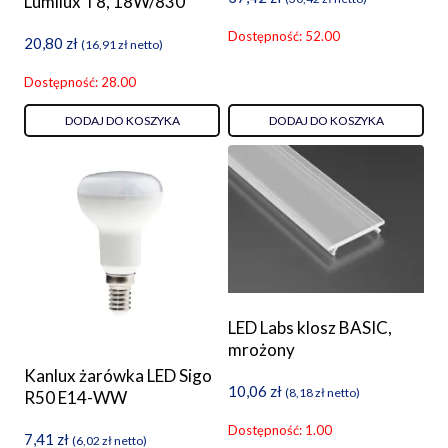
Lumilux T8, 18W/830
Dostępność: 52.00
20,80
zł
(
16,91
zł
netto)
Dostępność: 28.00
DODAJ DO KOSZYKA
DODAJ DO KOSZYKA
LED Labs klosz BASIC,
mrożony
Kanlux żarówka LED Sigo
10,06
zł
(
8,18
zł
netto)
R50 E14-WW
Dostępność: 1.00
7,41
zł
(
6,02
zł
netto)