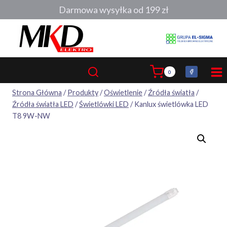
Przejdź
Darmowa wysyłka od 199 zł
do
treści
0
Strona Główna
/
Produkty
/
Oświetlenie
/
Źródła światła
/
Źródła światła LED
/
Świetlówki LED
/
Kanlux świetlówka LED
T8 9W-NW