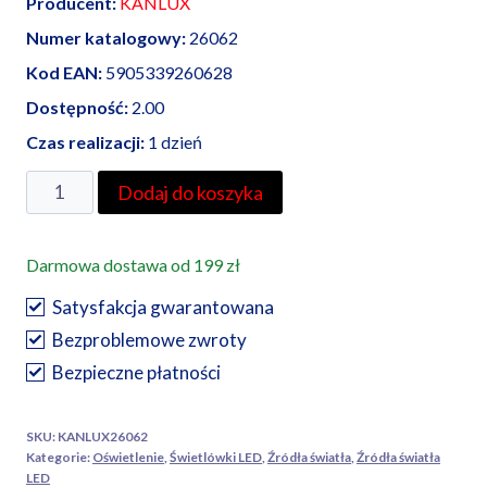
Producent:
KANLUX
Numer katalogowy:
26062
Kod EAN:
5905339260628
Dostępność:
2.00
Czas realizacji:
1 dzień
ilość
Dodaj do koszyka
Kanlux
świetlówka
Darmowa dostawa od 199 zł
LED
T8
Satysfakcja gwarantowana
9W-
Bezproblemowe zwroty
NW
Bezpieczne płatności
SKU:
KANLUX26062
Kategorie:
Oświetlenie
,
Świetlówki LED
,
Źródła światła
,
Źródła światła
LED