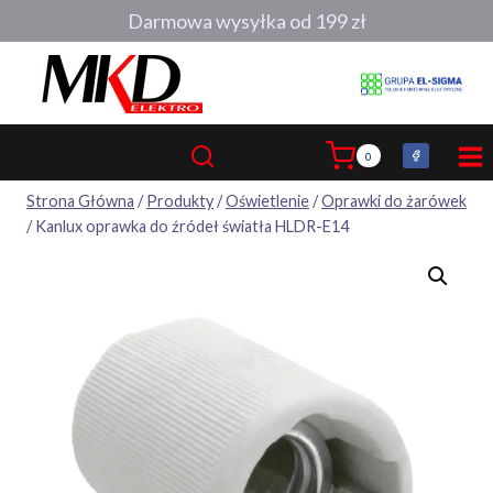
Przejdź
Darmowa wysyłka od 199 zł
do
treści
0
Strona Główna
/
Produkty
/
Oświetlenie
/
Oprawki do żarówek
/
Kanlux oprawka do źródeł światła HLDR-E14