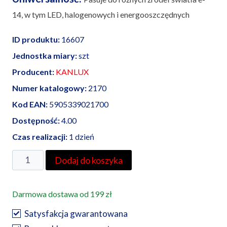
14, w tym LED, halogenowych i energooszczędnych
ID produktu:
16607
Jednostka miary:
szt
Producent:
KANLUX
Numer katalogowy:
2170
Kod EAN:
5905339021700
Dostępność:
4.00
Czas realizacji:
1 dzień
ilość
Dodaj do koszyka
Kanlux
oprawka
Darmowa dostawa od 199 zł
do
źródeł
Satysfakcja gwarantowana
światła