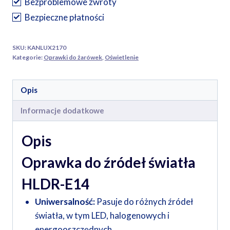
Bezproblemowe zwroty
HLDR-
Bezpieczne płatności
E14
SKU:
KANLUX2170
Kategorie:
Oprawki do żarówek
,
Oświetlenie
Opis
Informacje dodatkowe
Opis
Oprawka do źródeł światła
HLDR-E14
Uniwersalność:
Pasuje do różnych źródeł
światła, w tym LED, halogenowych i
energooszczędnych.