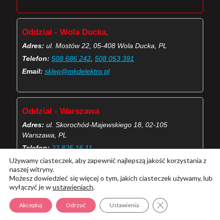
Oddział - Wola Ducka,
Adres:
ul. Mostów 22, 05-408 Wola Ducka, PL
Telefon:
508 686 242
,
508 053 391
Email:
sklep@mkdelektro.pl
Oddział - Warszawa
Adres:
ul. Skorochód-Majewskiego 18, 02-105
Warszawa, PL
Telefon:
22 825 16 11
Używamy ciasteczek, aby zapewnić najlepszą jakość korzystania z
Email:
skorochod@mkdelektro.pl
naszej witryny.
Możesz dowiedzieć się więcej o tym, jakich ciasteczek używamy, lub
wyłączyć je w
ustawieniach
.
(Więcej o kontaktach MKD Elektro)
Zamknij panel pow
Akceptuj
Odrzuć
Ustawienia