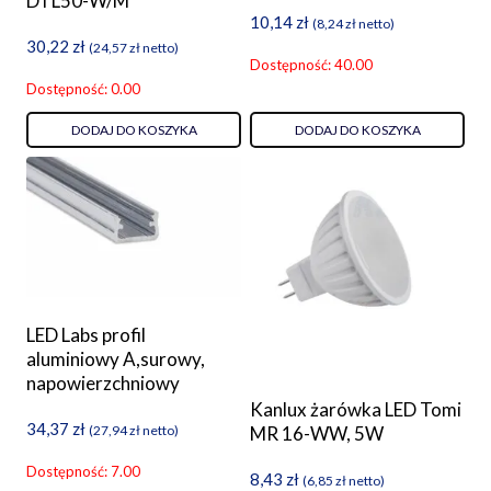
DTL50-W/M
10,14
zł
(
8,24
zł
netto)
30,22
zł
(
24,57
zł
netto)
Dostępność: 40.00
Dostępność: 0.00
DODAJ DO KOSZYKA
DODAJ DO KOSZYKA
LED Labs profil
aluminiowy A,surowy,
napowierzchniowy
Kanlux żarówka LED Tomi
34,37
zł
(
27,94
zł
netto)
MR 16-WW, 5W
Dostępność: 7.00
8,43
zł
(
6,85
zł
netto)