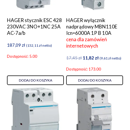
HAGER stycznik ESC 428
HAGER wyłącznik
230VAC 3NO+1NC 25A
nadprądowy MBN110E
AC-7a/b
Icn=6000A 1P B 10A
cena dla zamówień
187,09
zł
internetowych
(
152,11
zł
netto)
Dostępność: 5.00
Pierwotna
Aktualna
17,45
zł
11,82
zł
(
9,61
zł
netto)
cena
cena
Dostępność: 173.00
wynosiła:
wynosi:
17,45 zł.
11,82 zł.
DODAJ DO KOSZYKA
DODAJ DO KOSZYKA