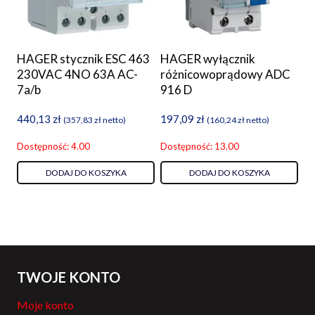
HAGER stycznik ESC 463
HAGER wyłącznik
230VAC 4NO 63A AC-
różnicowoprądowy ADC
7a/b
916 D
440,13
zł
197,09
zł
(
357,83
zł
netto)
(
160,24
zł
netto)
Dostępność: 4.00
Dostępność: 13.00
DODAJ DO KOSZYKA
DODAJ DO KOSZYKA
TWOJE KONTO
Moje konto