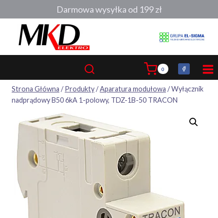
Przejdź
Darmowa wysyłka od 199 zł
do
treści
0
Strona Główna
/
Produkty
/
Aparatura modułowa
/
Wyłącznik
nadprądowy B50 6kA 1-polowy, TDZ-1B-50 TRACON