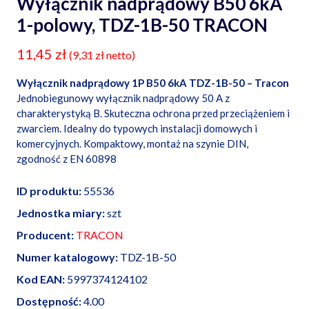
Wyłącznik nadprądowy B50 6kA
1-polowy, TDZ-1B-50 TRACON
11,45
zł
(
9,31
zł
netto)
Wyłącznik nadprądowy 1P B50 6kA TDZ-1B-50 – Tracon
Jednobiegunowy wyłącznik nadprądowy 50 A z
charakterystyką B. Skuteczna ochrona przed przeciążeniem i
zwarciem. Idealny do typowych instalacji domowych i
komercyjnych. Kompaktowy, montaż na szynie DIN,
zgodność z EN 60898
ID produktu:
55536
Jednostka miary:
szt
Producent:
TRACON
Numer katalogowy:
TDZ-1B-50
Kod EAN:
5997374124102
Dostępność:
4.00