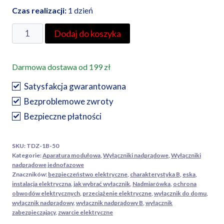
Czas realizacji:
1 dzień
ilość
Dodaj do koszyka
Wyłącznik
nadprądowy
Darmowa dostawa od 199 zł
B50
6kA
Satysfakcja gwarantowana
1-
Bezproblemowe zwroty
polowy,
Bezpieczne płatności
TDZ-
1B-
SKU:
TDZ-1B-50
50
Kategorie:
Aparatura modułowa
,
Wyłączniki nadprądowe
,
Wyłączniki
TRACON
nadprądowe jednofazowe
Znaczników:
bezpieczeństwo elektryczne
,
charakterystyka B
,
eska
,
instalacja elektryczna
,
jak wybrać wyłącznik
,
Nadmiarówka
,
ochrona
obwodów elektrycznych
,
przeciążenie elektryczne
,
wyłącznik do domu
,
wyłącznik nadprądowy
,
wyłącznik nadprądowy B
,
wyłącznik
zabezpieczający
,
zwarcie elektryczne