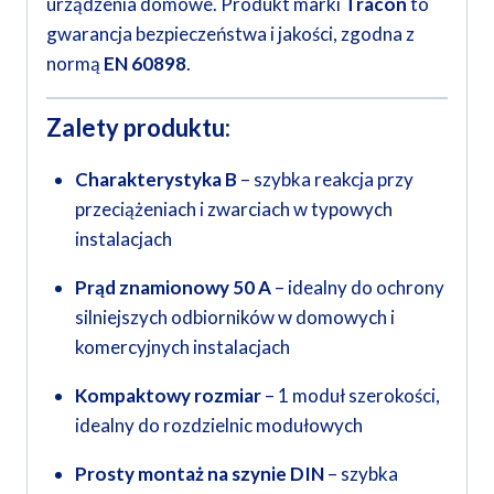
urządzenia domowe. Produkt marki
Tracon
to
gwarancja bezpieczeństwa i jakości, zgodna z
normą
EN 60898
.
Zalety produktu:
Charakterystyka B
– szybka reakcja przy
przeciążeniach i zwarciach w typowych
instalacjach
Prąd znamionowy 50 A
– idealny do ochrony
silniejszych odbiorników w domowych i
komercyjnych instalacjach
Kompaktowy rozmiar
– 1 moduł szerokości,
idealny do rozdzielnic modułowych
Prosty montaż na szynie DIN
– szybka