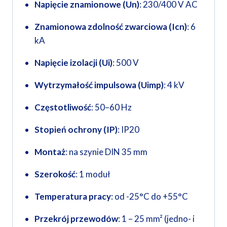
Napięcie znamionowe (Un)
: 230/400 V AC
Znamionowa zdolność zwarciowa (Icn)
: 6
kA
Napięcie izolacji (Ui)
: 500 V
Wytrzymałość impulsowa (Uimp)
: 4 kV
Częstotliwość
: 50–60 Hz
Stopień ochrony (IP)
: IP20
Montaż
: na szynie DIN 35 mm
Szerokość
: 1 moduł
Temperatura pracy
: od -25°C do +55°C
Przekrój przewodów
: 1 – 25 mm² (jedno- i