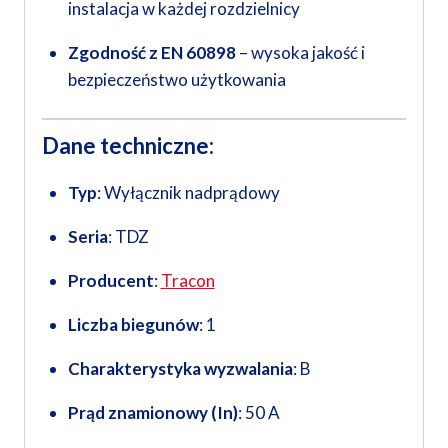
instalacja w każdej rozdzielnicy
Zgodność z EN 60898
– wysoka jakość i
bezpieczeństwo użytkowania
Dane techniczne:
Typ
: Wyłącznik nadprądowy
Seria
: TDZ
Producent
:
Tracon
Liczba biegunów
: 1
Charakterystyka wyzwalania
: B
Prąd znamionowy (In)
: 50 A