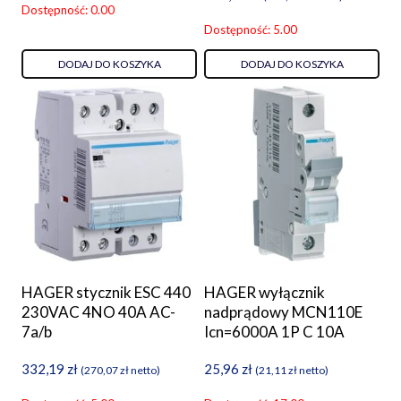
Dostępność: 0.00
Dostępność: 5.00
DODAJ DO KOSZYKA
DODAJ DO KOSZYKA
HAGER stycznik ESC 440
HAGER wyłącznik
230VAC 4NO 40A AC-
nadprądowy MCN110E
7a/b
Icn=6000A 1P C 10A
332,19
zł
25,96
zł
(
270,07
zł
netto)
(
21,11
zł
netto)