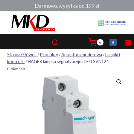
Przejdź
Darmowa wysyłka od 199 zł
do
treści
0
Strona Główna
/
Produkty
/
Aparatura modułowa
/
Lampki i
kontrolki
/
HAGER lampka sygnalizacyjna LED SVN124,
niebieska