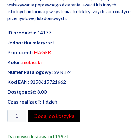
wskazywania poprawnego działania, awarii lub innych
istotnych informacji w systemach elektrycznych, automatyce
przemysłowej lub domowych.
ID produktu:
14177
Jednostka miary:
szt
Producent:
HAGER
Kolor:
niebieski
Numer katalogowy:
SVN124
Kod EAN:
3250615721662
Dostępność:
8.00
Czas realizacji:
1 dzień
ilość
Dodaj do koszyka
HAGER
lampka
Darmowa dostawa od 199 zł