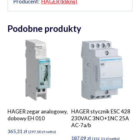
Producent:
HAGER (kliknij)
Podobne produkty
HAGER zegar analogowy,
HAGER stycznik ESC 428
dobowy EH 010
230VAC 3NO+1NC 25A
AC-7a/b
365,31
zł
(
297,00
zł
netto)
187,09
zł
(
152,11
zł
netto)