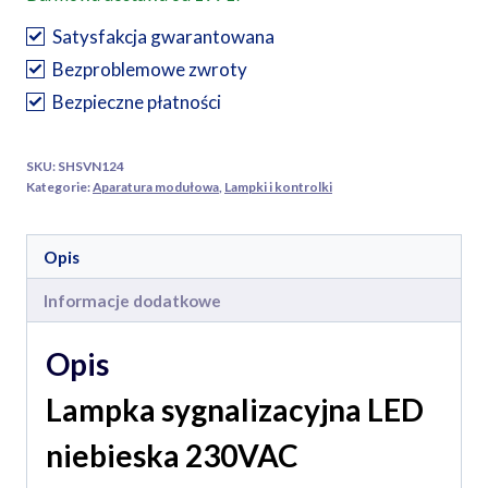
sygnalizacyjna
LED
Satysfakcja gwarantowana
SVN124,
Bezproblemowe zwroty
niebieska
Bezpieczne płatności
SKU:
SHSVN124
Kategorie:
Aparatura modułowa
,
Lampki i kontrolki
Opis
Informacje dodatkowe
Opis
Lampka sygnalizacyjna LED
niebieska 230VAC