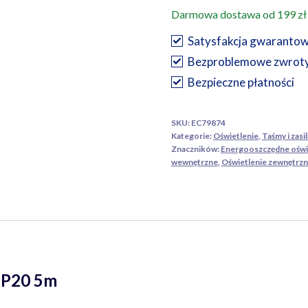
LED
Darmowa dostawa od 199 zł
RGB+CCT
14.4W/m
Satysfakcja gwaranto
12V
Bezproblemowe zwrot
IP20
Bezpieczne płatności
5m
SKU:
EC79874
Kategorie:
Oświetlenie
,
Taśmy i zasi
Znaczników:
Energooszczędne oświ
wewnętrzne
,
Oświetlenie zewnętrz
IP20 5m