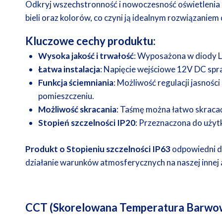
Odkryj wszechstronność i nowoczesność oświetlenia 
bieli oraz kolorów, co czyni ją idealnym rozwiązanie
Kluczowe cechy produktu:
Wysoka jakość i trwałość
: Wyposażona w diody L
Łatwa instalacja
: Napięcie wejściowe 12V DC spraw
Funkcja ściemniania
: Możliwość regulacji jasnoś
pomieszczeniu.
Możliwość skracania
: Taśmę można łatwo skracać
Stopień szczelności IP20
: Przeznaczona do użytk
Produkt o Stopieniu szczelności IP63
odpowiedni d
działanie warunków atmosferycznych na naszej innej 
CCT (Skorelowana Temperatura Barwo