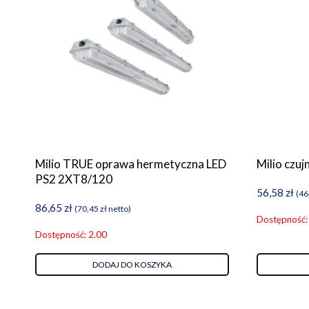
Milio TRUE oprawa hermetyczna LED
Milio czu
PS2 2XT8/120
56,58
zł
(
46
86,65
zł
(
70,45
zł
netto)
Dostępność:
Dostępność: 2.00
DODAJ DO KOSZYKA