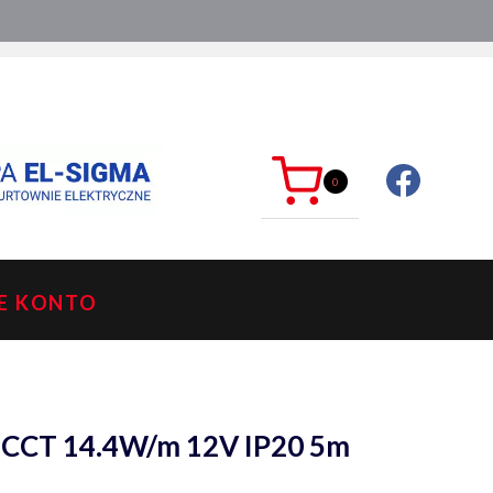
ć?
sklep@mkdelektro.pl
0
E KONTO
CCT 14.4W/m 12V IP20 5m