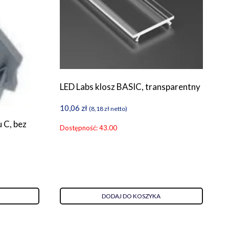
LED Labs klosz BASIC, transparentny
10,06
zł
(
8,18
zł
netto)
u C, bez
Dostępność: 43.00
DODAJ DO KOSZYKA