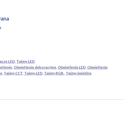
wana
y
lacze LED
,
Taśmy LED
etlenie
,
Oświetlenie dekoracyjne
,
Oświetlenie LED
,
Oświetlenie
ne
,
Taśmy CCT
,
Taśmy LED
,
Taśmy RGB.
,
Taśmy świetlne