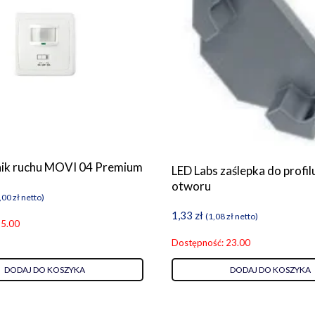
jnik ruchu MOVI 04 Premium
LED Labs zaślepka do profil
otworu
,00
zł
netto)
1,33
zł
(
1,08
zł
netto)
 5.00
Dostępność: 23.00
DODAJ DO KOSZYKA
DODAJ DO KOSZYKA