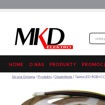
Przejdź
Hurtownia elektryczna
Doradztwo
do
treści
HOME
O NAS
PRODUKTY
PROMOC
Strona Główna
/
Produkty
/
Oświetlenie
/
Taśma LED RGB+CC