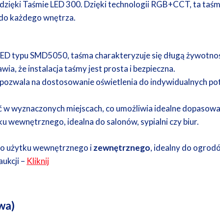
dzięki Taśmie LED 300. Dzięki technologii RGB+CCT, ta taś
m do każdego wnętrza.
ED typu SMD5050, taśma charakteryzuje się długą żywotności
ia, że instalacja taśmy jest prosta i bezpieczna.
ci pozwala na dostosowanie oświetlenia do indywidualnych p
 w wyznaczonych miejscach, co umożliwia idealne dopasowan
u wewnętrznego, idealna do salonów, sypialni czy biur.
o użytku wewnętrznego i
zewnętrznego
, idealny do ogrod
aukcji –
Kliknij
wa)