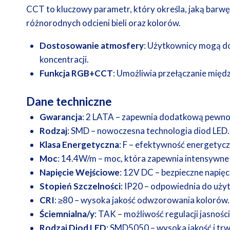
CCT to kluczowy parametr, który określa, jaką barw
różnorodnych odcieni bieli oraz kolorów.
Dostosowanie atmosfery
: Użytkownicy mogą dos
koncentracji.
Funkcja RGB+CCT
: Umożliwia przełączanie międz
Dane techniczne
Gwarancja
: 2 LATA – zapewnia dodatkową pewnoś
Rodzaj
: SMD – nowoczesna technologia diod LED.
Klasa Energetyczna
: F – efektywność energetycz
Moc
: 14.4W/m – moc, która zapewnia intensywne 
Napięcie Wejściowe
: 12V DC – bezpieczne napię
Stopień Szczelności
: IP20 – odpowiednia do uż
CRI
: ≥80 – wysoka jakość odwzorowania kolorów.
Ściemnialna/y
: TAK – możliwość regulacji jasności
Rodzaj Diod LED
: SMD5050 – wysoka jakość i trw