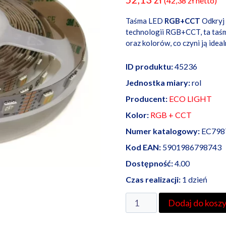
(
42,38
zł
netto)
Taśma LED
RGB+CCT
Odkryj 
technologii RGB+CCT, ta taśm
oraz kolorów, co czyni ją id
ID produktu:
45236
Jednostka miary:
rol
Producent:
ECO LIGHT
Kolor:
RGB + CCT
Numer katalogowy:
EC798
Kod EAN:
5901986798743
Dostępność:
4.00
Czas realizacji:
1 dzień
ilość
Dodaj do kosz
Taśma