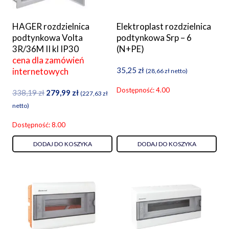
HAGER rozdzielnica
Elektroplast rozdzielnica
podtynkowa Volta
podtynkowa Srp – 6
3R/36M II kl IP30
(N+PE)
cena dla zamówień
35,25
zł
internetowych
(
28,66
zł
netto)
Dostępność: 4.00
Pierwotna
Aktualna
338,19
zł
279,99
zł
(
227,63
zł
cena
cena
netto)
wynosiła:
wynosi:
Dostępność: 8.00
338,19 zł.
279,99 zł.
DODAJ DO KOSZYKA
DODAJ DO KOSZYKA