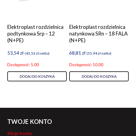
Elektroplast rozdzielnica
Elektroplast rozdzielnica
podtynkowa Srp – 12
natynkowa SRn – 18 FALA
(N+PE)
(N+PE)
53,54
zł
68,81
zł
(
43,53
zł
netto)
(
55,94
zł
netto)
Dostępność: 5.00
Dostępność: 10.00
DODAJ DO KOSZYKA
DODAJ DO KOSZYKA
TWOJE KONTO
Moje konto