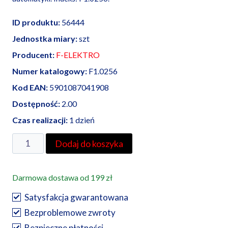
ID produktu:
56444
Jednostka miary:
szt
Producent:
F-ELEKTRO
Numer katalogowy:
F1.0256
Kod EAN:
5901087041908
Dostępność:
2.00
Czas realizacji:
1 dzień
ilość
Dodaj do koszyka
Szafa
hermetyczna
Darmowa dostawa od 199 zł
z
tworzywa
Satysfakcja gwarantowana
300×350×165
Bezproblemowe zwroty
mm
Bezpieczne płatności