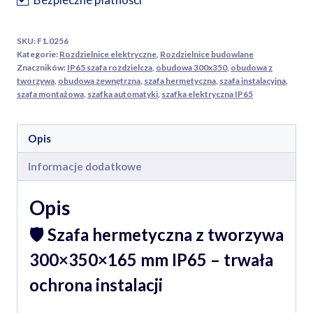
IP65
SKU:
F1.0256
Kategorie:
Rozdzielnice elektryczne
,
Rozdzielnice budowlane
Znaczników:
IP65 szafa rozdzielcza
,
obudowa 300x350
,
obudowa z
tworzywa
,
obudowa zewnętrzna
,
szafa hermetyczna
,
szafa instalacyjna
,
szafa montażowa
,
szafka automatyki
,
szafka elektryczna IP65
Opis
Informacje dodatkowe
Opis
🛡️ Szafa hermetyczna z tworzywa
300×350×165 mm IP65 – trwała
ochrona instalacji