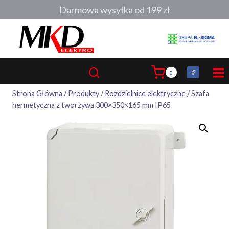
Przejdź
Darmowa wysyłka od 199 zł
do
treści
0
Strona Główna
/
Produkty
/
Rozdzielnice elektryczne
/
Szafa
hermetyczna z tworzywa 300×350×165 mm IP65