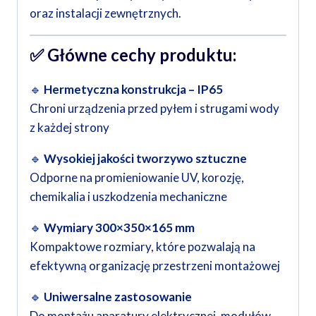
oraz instalacji zewnętrznych.
✅ Główne cechy produktu:
🔹
Hermetyczna konstrukcja – IP65
Chroni urządzenia przed pyłem i strugami wody
z każdej strony
🔹
Wysokiej jakości tworzywo sztuczne
Odporne na promieniowanie UV, korozję,
chemikalia i uszkodzenia mechaniczne
🔹
Wymiary 300×350×165 mm
Kompaktowe rozmiary, które pozwalają na
efektywną organizację przestrzeni montażowej
🔹
Uniwersalne zastosowanie
Do montażu aparatury elektrycznej, modułów