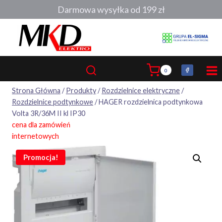
Przejdź
Darmowa wysyłka od 199 zł
do
treści
0
Strona Główna
/
Produkty
/
Rozdzielnice elektryczne
/
Rozdzielnice podtynkowe
/
HAGER rozdzielnica podtynkowa
Volta 3R/36M II kl IP30
cena dla zamówień
internetowych
Promocja!