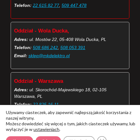
Telefon:
22 615 82 77
,
509 447 478
Oddział - Wola Ducka,
Adres:
ul. Mostów 22, 05-408 Wola Ducka, PL
Telefon:
508 686 242
,
508 053 391
Email:
sklep@mkdelektro.pl
Oddział - Warszawa
Adres:
ul. Skorochód-Majewskiego 18, 02-105
Warszawa, PL
Telefon:
22 825 16 11
Używamy ciasteczek, aby zapewnić najlepszą jakość korzystania z
Email:
skorochod@mkdelektro.pl
naszej witryny.
Możesz dowiedzieć się więcej o tym, jakich ciasteczek używamy, lub
wyłączyć je w
ustawieniach
.
(Więcej o kontaktach MKD Elektro)
Zamknij panel pow