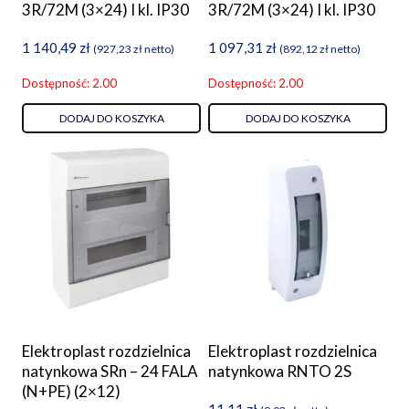
3R/72M (3×24) I kl. IP30
3R/72M (3×24) I kl. IP30
1 140,49
zł
1 097,31
zł
(
927,23
zł
netto)
(
892,12
zł
netto)
Dostępność: 2.00
Dostępność: 2.00
DODAJ DO KOSZYKA
DODAJ DO KOSZYKA
Elektroplast rozdzielnica
Elektroplast rozdzielnica
natynkowa SRn – 24 FALA
natynkowa RNTO 2S
(N+PE) (2×12)
11,11
zł