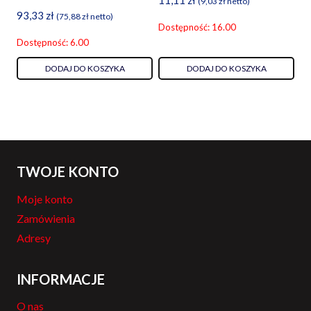
(
9,03
zł
netto)
93,33
zł
(
75,88
zł
netto)
Dostępność: 16.00
Dostępność: 6.00
DODAJ DO KOSZYKA
DODAJ DO KOSZYKA
TWOJE KONTO
Moje konto
Zamówienia
Adresy
INFORMACJE
O nas