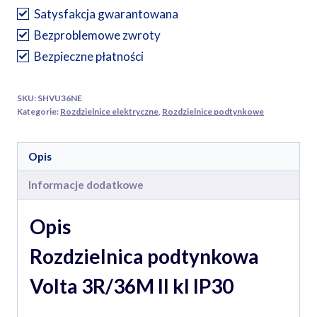
Volta
Satysfakcja gwarantowana
3R/36M
Bezproblemowe zwroty
II
Bezpieczne płatności
kl
IP30
SKU:
SHVU36NE
cena
Kategorie:
Rozdzielnice elektryczne
,
Rozdzielnice podtynkowe
dla
zamówieńinternetowych
Opis
Informacje dodatkowe
Opis
Rozdzielnica podtynkowa
Volta 3R/36M II kl IP30