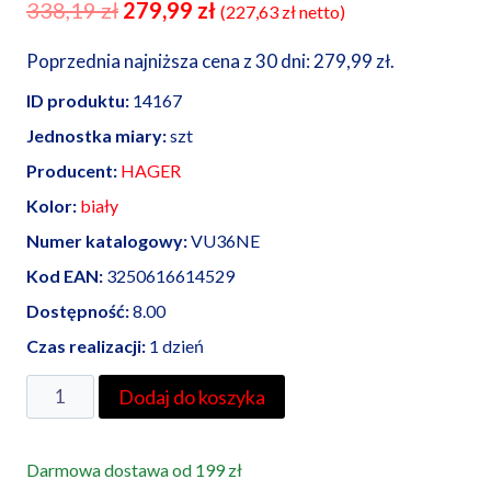
Pierwotna
Aktualna
338,19
zł
279,99
zł
(
227,63
zł
netto)
cena
cena
Poprzednia najniższa cena z 30 dni:
279,99
zł
.
wynosiła:
wynosi:
ID produktu:
14167
338,19 zł.
279,99 zł.
Jednostka miary:
szt
Producent:
HAGER
Kolor:
biały
Numer katalogowy:
VU36NE
Kod EAN:
3250616614529
Dostępność:
8.00
Czas realizacji:
1 dzień
ilość
Dodaj do koszyka
HAGER
rozdzielnica
Darmowa dostawa od 199 zł
podtynkowa