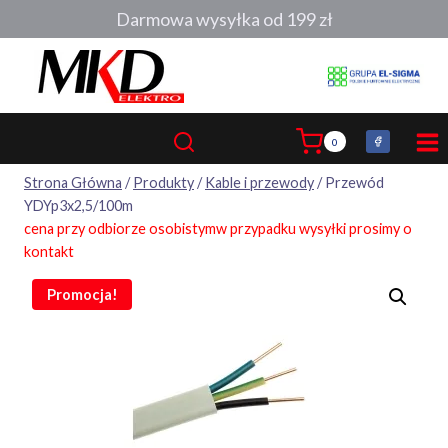
Przejdź
Darmowa wysyłka od 199 zł
do
treści
0
Strona Główna
/
Produkty
/
Kable i przewody
/
Przewód
YDYp3x2,5/100m
cena przy odbiorze osobistymw przypadku wysyłki prosimy o
kontakt
Promocja!