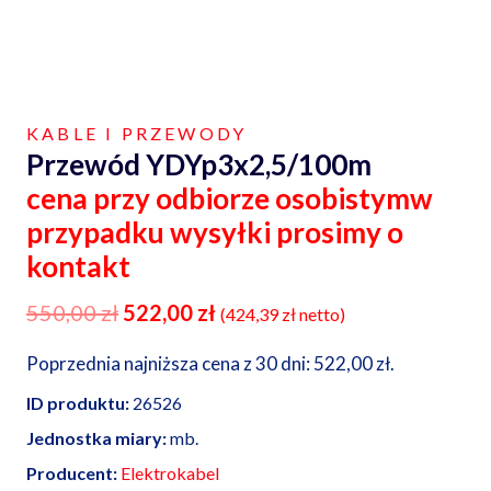
KABLE I PRZEWODY
Przewód YDYp3x2,5/100m
cena przy odbiorze osobistymw
przypadku wysyłki prosimy o
kontakt
Pierwotna
Aktualna
550,00
zł
522,00
zł
(
424,39
zł
netto)
cena
cena
Poprzednia najniższa cena z 30 dni:
522,00
zł
.
wynosiła:
wynosi:
ID produktu:
26526
550,00 zł.
522,00 zł.
Jednostka miary:
mb.
Producent:
Elektrokabel