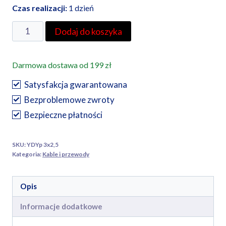
Czas realizacji:
1 dzień
ilość
Dodaj do koszyka
Przewód
YDYp3x2,5/100mcena
Darmowa dostawa od 199 zł
przy
odbiorze
Satysfakcja gwarantowana
osobistymw
Bezproblemowe zwroty
przypadku
Bezpieczne płatności
wysyłki
prosimy
SKU:
YDYp 3x2,5
o
Kategoria:
Kable i przewody
kontakt
Opis
Informacje dodatkowe