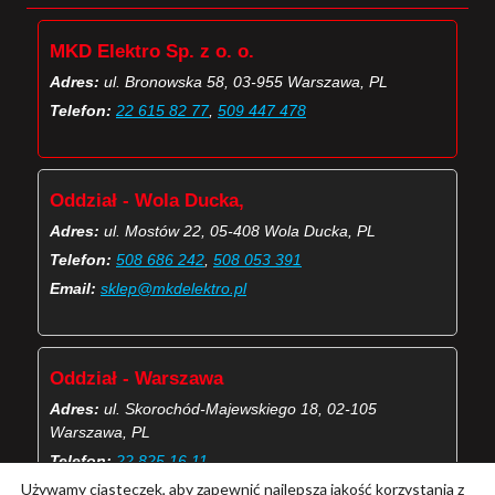
MKD Elektro Sp. z o. o.
Adres:
ul. Bronowska 58, 03-955 Warszawa, PL
Telefon:
22 615 82 77
,
509 447 478
Oddział - Wola Ducka,
Adres:
ul. Mostów 22, 05-408 Wola Ducka, PL
Telefon:
508 686 242
,
508 053 391
Email:
sklep@mkdelektro.pl
Oddział - Warszawa
Adres:
ul. Skorochód-Majewskiego 18, 02-105
Warszawa, PL
Telefon:
22 825 16 11
Używamy ciasteczek, aby zapewnić najlepszą jakość korzystania z
Email:
skorochod@mkdelektro.pl