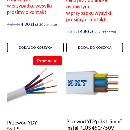
cena przy odbiorze
w przypadku wysyłki
osobistym
prosimy o kontakt
w przypadku wysyłki
prosimy o kontakt
Pierwotna
Aktualna
4,97
zł
4,30
zł
(
3,50
zł
netto)
cena
cena
Pierwotna
Aktualna
5,55
zł
4,80
zł
(
3,90
zł
netto)
wynosiła:
wynosi:
cena
cena
4,97 zł.
4,30 zł.
wynosiła:
wynosi:
DODAJ DO KOSZYKA
DODAJ DO KOSZYKA
5,55 zł.
4,80 zł.
Promocja!
Przewód YDYp 3×1,5mm²
Przewód YDY
Instal PLUS 450/750V
5×1,5