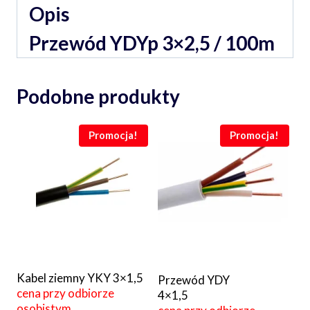
Opis
Przewód YDYp 3×2,5 / 100m
Podobne produkty
Promocja!
Promocja!
Kabel ziemny YKY 3×1,5
Przewód YDY
cena przy odbiorze
4×1,5
osobistym