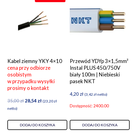
Kabel ziemny YKY 4×10
Przewód YDYp 3×1,5mm²
cena przy odbiorze
Instal PLUS 450/750V
osobistym
biały 100m | Niebieski
w przypadku wysyłki
pasek NKT
prosimy o kontakt
4,20
zł
(
3,42
zł
netto)
Pierwotna
Aktualna
35,00
zł
28,54
zł
(
23,20
zł
Dostępność: 2400.00
cena
cena
netto)
wynosiła:
wynosi:
35,00 zł.
28,54 zł.
DODAJ DO KOSZYKA
DODAJ DO KOSZYKA