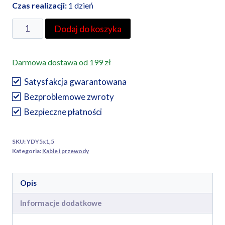
Czas realizacji:
1 dzień
ilość
Dodaj do koszyka
Przewód
YDY5×1,5cena
Darmowa dostawa od 199 zł
przy
odbiorze
Satysfakcja gwarantowana
osobistymw
Bezproblemowe zwroty
przypadku
Bezpieczne płatności
wysyłki
prosimy
SKU:
YDY5x1,5
o
Kategoria:
Kable i przewody
kontakt
Opis
Informacje dodatkowe