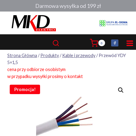
Przejdź
Darmowa wysyłka od 199 zł
do
treści
0
Strona Główna
/
Produkty
/
Kable i przewody
/
Przewód YDY
5×1,5
cena przy odbiorze osobistym
w przypadku wysyłki prosimy o kontakt
Promocja!