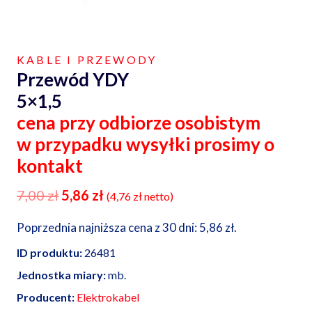
KABLE I PRZEWODY
Przewód YDY
5×1,5
cena przy odbiorze osobistym
w przypadku wysyłki prosimy o
kontakt
Pierwotna
Aktualna
7,00
zł
5,86
zł
(
4,76
zł
netto)
cena
cena
Poprzednia najniższa cena z 30 dni:
5,86
zł
.
wynosiła:
wynosi:
ID produktu:
26481
7,00 zł.
5,86 zł.
Jednostka miary:
mb.
Producent:
Elektrokabel