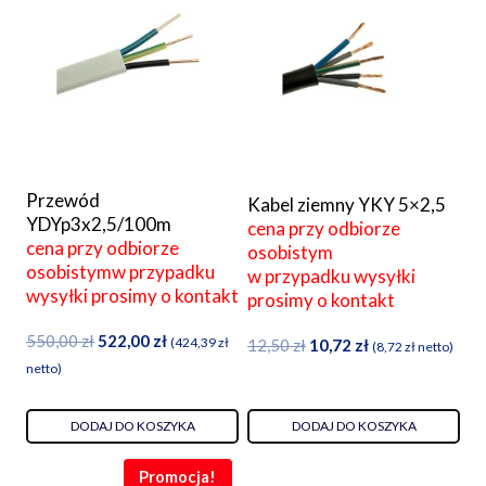
Przewód
Kabel ziemny YKY 5×2,5
YDYp3x2,5/100m
cena przy odbiorze
cena przy odbiorze
osobistym
osobistymw przypadku
w przypadku wysyłki
wysyłki prosimy o kontakt
prosimy o kontakt
Pierwotna
Aktualna
550,00
zł
522,00
zł
Pierwotna
Aktualna
(
424,39
zł
12,50
zł
10,72
zł
(
8,72
zł
netto)
cena
cena
cena
cena
netto)
wynosiła:
wynosi:
wynosiła:
wynosi:
550,00 zł.
522,00 zł.
12,50 zł.
10,72 zł.
DODAJ DO KOSZYKA
DODAJ DO KOSZYKA
Promocja!