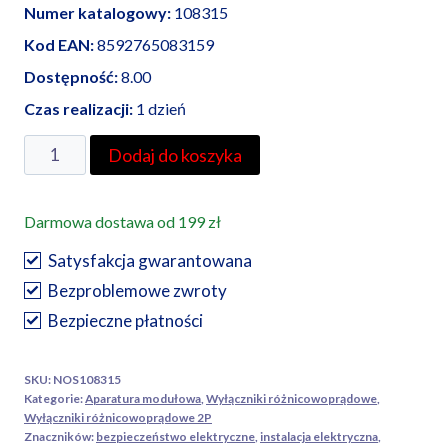
Numer katalogowy:
108315
Kod EAN:
8592765083159
Dostępność:
8.00
Czas realizacji:
1 dzień
ilość
Dodaj do koszyka
Noark
wyłącznik
Darmowa dostawa od 199 zł
różnicowoprądowy
Ex9L-
Satysfakcja gwarantowana
N
Bezproblemowe zwroty
2P
Bezpieczne płatności
40A
30mA
SKU:
NOS108315
Kategorie:
Aparatura modułowa
,
Wyłączniki różnicowoprądowe
,
Wyłączniki różnicowoprądowe 2P
Znaczników:
bezpieczeństwo elektryczne
,
instalacja elektryczna
,