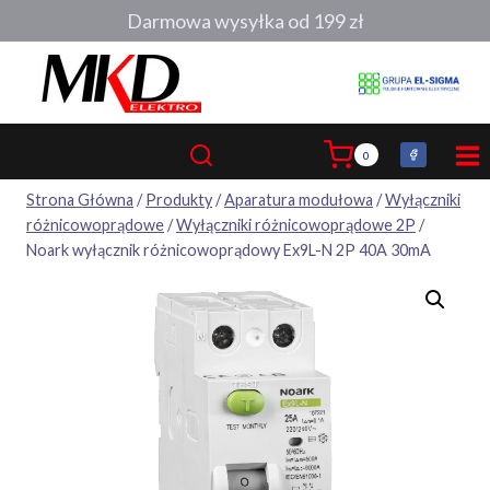
Przejdź
Darmowa wysyłka od 199 zł
do
treści
0
Strona Główna
/
Produkty
/
Aparatura modułowa
/
Wyłączniki
różnicowoprądowe
/
Wyłączniki różnicowoprądowe 2P
/
Noark wyłącznik różnicowoprądowy Ex9L-N 2P 40A 30mA