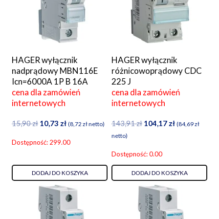
HAGER wyłącznik
HAGER wyłącznik
nadprądowy MBN116E
różnicowoprądowy CDC
Icn=6000A 1P B 16A
225 J
cena dla zamówień
cena dla zamówień
internetowych
internetowych
Pierwotna
Aktualna
Pierwotna
Aktualna
15,90
zł
10,73
zł
143,91
zł
104,17
zł
(
8,72
zł
netto)
(
84,69
zł
cena
cena
cena
cena
netto)
Dostępność: 299.00
wynosiła:
wynosi:
wynosiła:
wynosi:
Dostępność: 0.00
15,90 zł.
10,73 zł.
143,91 zł.
104,17 zł.
DODAJ DO KOSZYKA
DODAJ DO KOSZYKA