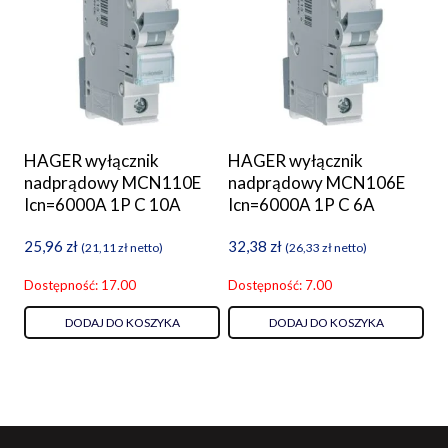
HAGER wyłącznik
HAGER wyłącznik
nadprądowy MCN110E
nadprądowy MCN106E
Icn=6000A 1P C 10A
Icn=6000A 1P C 6A
25,96
zł
32,38
zł
(
21,11
zł
netto)
(
26,33
zł
netto)
Dostępność: 17.00
Dostępność: 7.00
DODAJ DO KOSZYKA
DODAJ DO KOSZYKA