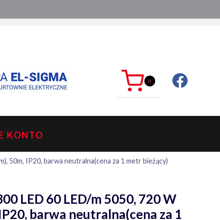
ć?
sklep@mkdelektro.pl
0
E KONTO
, 50m, IP20, barwa neutralna(cena za 1 metr bieżący)
300 LED 60 LED/m 5050, 720 W
IP20, barwa neutralna(cena za 1