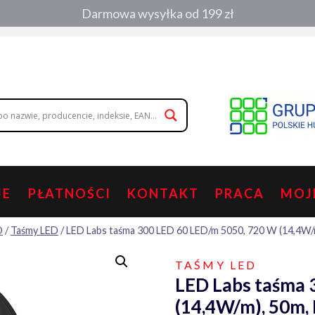
Darmowa wysyłka od 199 zł
, zamówienia telefoniczne:
508 053 391
,
508 686 242
|
wolisz napisa
JE
PŁATNOŚCI
KONTAKT
PRACA
MOJ
D
/
Taśmy LED
/
LED Labs taśma 300 LED 60 LED/m 5050, 720 W (14,4W/m)
TAŚMY LED
LED Labs taśma 
(14,4W/m), 50m, 