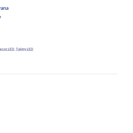
wana
y
lacze LED
,
Taśmy LED