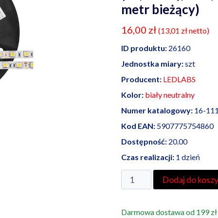
metr bieżący)
16,00
zł
(
13,01
zł
netto)
ID produktu:
26160
Jednostka miary:
szt
Producent:
LEDLABS
Kolor:
biały neutralny
Numer katalogowy:
16-11
Kod EAN:
5907775754860
Dostępność:
20.00
Czas realizacji:
1 dzień
ilość
Dodaj do kosz
LED
Labs
Darmowa dostawa od 199 zł
taśma