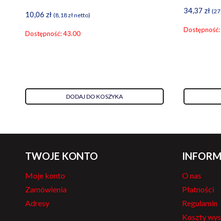
34,37
zł
(
27
10,06
zł
(
8,18
zł
netto)
Dostępność:
Dostępność: 43.00
DODAJ DO KOSZYKA
TWOJE KONTO
INFORM
Moje konto
O nas
Zamówienia
Płatności
Adresy
Regulamin
Koszty wys