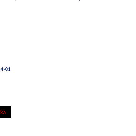
14-01
yka