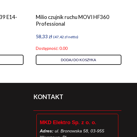
39 E14-
Milio czujnik ruchu MOVI HF360
Professional
58,33
zł
(
47,42
zł
netto)
Dostępność: 0.00
DODAJ DO KOSZYKA
KONTAKT
MKD Elektro Sp. z o. o.
Adres:
ul. Bronowska 58, 03-955