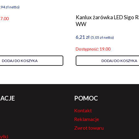
,94
zł
netto)
Kanlux żarówka LED Sigo R
 7.00
WW
6,21
zł
(
5,05
zł
netto)
Dostępność: 19.00
DODAJ DO KOSZYKA
DODAJ DO KOSZYKA
ACJE
POMOC
Kontakt
Reklamacje
Zwrot towaru
yłki