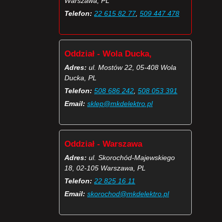
Warszawa, PL
Telefon:
22 615 82 77
,
509 447 478
Oddział - Wola Ducka,
Adres:
ul. Mostów 22, 05-408 Wola
Ducka, PL
Telefon:
508 686 242
,
508 053 391
Email:
sklep@mkdelektro.pl
Oddział - Warszawa
Adres:
ul. Skorochód-Majewskiego
18, 02-105 Warszawa, PL
Telefon:
22 825 16 11
Email:
skorochod@mkdelektro.pl