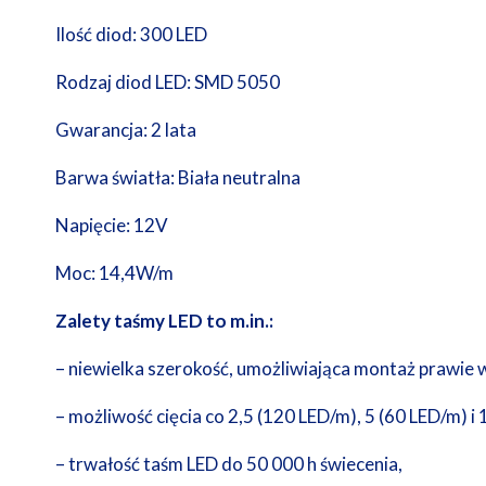
Ilość diod: 300 LED
Rodzaj diod LED: SMD 5050
Gwarancja: 2 lata
Barwa światła: Biała neutralna
Napięcie: 12V
Moc: 14,4W/m
Zalety taśmy LED to m.in.:
– niewielka szerokość, umożliwiająca montaż prawie
– możliwość cięcia co 2,5 (120 LED/m), 5 (60 LED/m) 
– trwałość taśm LED do 50 000 h świecenia,