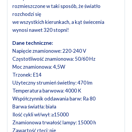
rozmieszczone w taki sposób, że światło
rozchodzi się
we wszystkich kierunkach, a kąt świecenia
wynosi nawet 320 stopni!
Dane techniczne:
Napięcie znamionowe: 220-240 V
Częstotliwość znamionowa: 50/60 Hz
Moc znamionowa: 4,5W
Trzonek: E14
Użyteczny strumień świetlny: 470 lm
Temperatura barwowa: 4000 K
Współczynnik oddawania barw: Ra 80
Barwa światła: biała
Ilość cykli wł/wył: ≥15000
Znamionowa trwałość lampy: 15000 h
Zawartość rtęci: nie