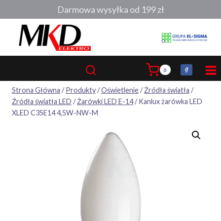
Przejdź
Darmowa wysyłka od 199 zł
do
treści
0
Strona Główna
/
Produkty
/
Oświetlenie
/
Źródła światła
/
Źródła światła LED
/
Żarówki LED E-14
/
Kanlux żarówka LED
XLED C35E14 4,5W-NW-M