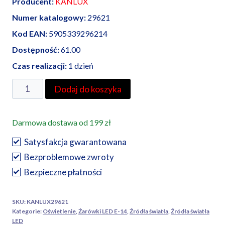
Producent:
KANLUX
Numer katalogowy:
29621
Kod EAN:
5905339296214
Dostępność:
61.00
Czas realizacji:
1 dzień
ilość
Dodaj do koszyka
Kanlux
żarówka
Darmowa dostawa od 199 zł
LED
XLED
Satysfakcja gwarantowana
C35E14
Bezproblemowe zwroty
4,5W-
Bezpieczne płatności
NW-
M
SKU:
KANLUX29621
Kategorie:
Oświetlenie
,
Żarówki LED E-14
,
Źródła światła
,
Źródła światła
LED