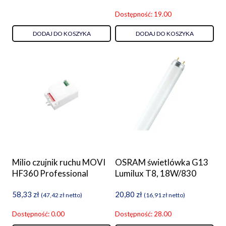
Dostępność: 19.00
DODAJ DO KOSZYKA
DODAJ DO KOSZYKA
Milio czujnik ruchu MOVI
OSRAM świetlówka G13
HF360 Professional
Lumilux T8, 18W/830
58,33
zł
20,80
zł
(
47,42
zł
netto)
(
16,91
zł
netto)
Dostępność: 0.00
Dostępność: 28.00