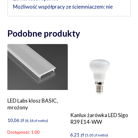
Możliwość współpracy ze ściemniaczem: nie
Podobne produkty
LED Labs klosz BASIC,
mrożony
Kanlux żarówka LED Sigo
10,06
zł
(
8,18
zł
netto)
R39 E14-WW
Dostępność: 1.00
6,21
zł
(
5,05
zł
netto)