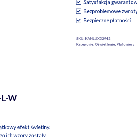
Satysfakcja gwaranto
L-
W
Bezproblemowe zwrot
Bezpieczne płatności
SKU:
KANLUX32942
Kategorie:
Oświetlenie
,
Plafoniery
-L-W
tkowy efekt świetlny.
go ich wzory zostały