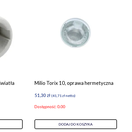
światła
Milio Torix 10, oprawa hermetyczna
51,30
zł
(
41,71
zł
netto)
Dostępność: 0.00
DODAJ DO KOSZYKA