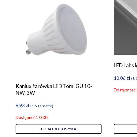
LED Labs 
10,06
zł
(
8,
Kanlux żarówka LED Tomi GU 10-
Dostępność:
NW, 3W
6,93
zł
(
5,63
zł
netto)
Dostępność: 0.00
DODAJ DO KOSZYKA