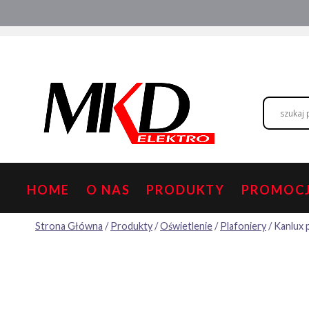
Przejdź
Hurtownia elektryczna
Doradztwo
do
treści
HOME
O NAS
PRODUKTY
PROMOC
Strona Główna
/
Produkty
/
Oświetlenie
/
Plafoniery
/
Kanlux