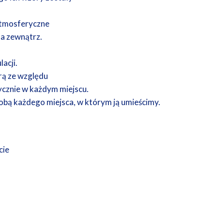
atmosferyczne
a zewnątrz.
acji.
rą ze względu
ycznie w każdym miejscu.
zdobą każdego miejsca, w którym ją umieścimy.
cie