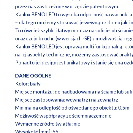
przez nas zastrzeżone w urzędzie patentowym.
Kanlux BENO LED to wysoka odporność na warunki 
– dlatego możemy stosować je wewnątrz domu jak i n
To również szybki i łatwy montaż na suficie lub ścianie
oraz czujnik ruchu (w wersjach -SE) z możliwością regul
Kanlux BENO LED jest oprawą multifunkcjonalną, któ
na jej aspekty techniczne, możemy zastosować prakt
Ponadto jej design jest unikatowy i stanie się ona o
DANE OGÓLNE:
Kolor: biały
Miejsce montażu: do nadbudowania na ścianie lub sufi
Miejsce zastosowania: wewnątrz i na zewnątrz
Minimalna odległość od oświetlanego obiektu: 0,5m
Możliwość współpracy ze ściemniaczem: nie
Wymienne źródło światła: nie
Wysokość [mm]: 55