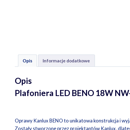
Opis
Informacje dodatkowe
Opis
Plafoniera LED BENO 18W NW
Oprawy Kanlux BENO to unikatowa konstrukcja i wyją
Zostały stworzone przez projektantów Kanlux, dlate