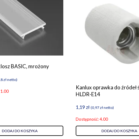
klosz BASIC, mrożony
18
zł
netto)
Kanlux oprawka do źródeł 
 1.00
HLDR-E14
1,19
zł
(
0,97
zł
netto)
Dostępność: 4.00
DODAJ DO KOSZYKA
DODAJ DO KOSZYKA