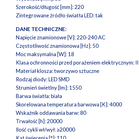
Szerokość/długość [mm]: 220
Zintegrowane źródło światła LED: tak
DANE TECHNICZNE:
Napięcie znamionowe [V]: 220-240 AC
Częstotliwość znamionowa [Hz]: 50
Moc maksymalna [W]: 18
Klasa ochronności przed porażeniem elektrycznym: II
Materiał klosza: tworzywo sztuczne
Rodzaj diody: LED SMD
Strumień świetlny [lm]: 1550
Barwa światła: biała
Skorelowana temperatura barwowa [K]: 4000
Wskaźnik oddawania barw: 80
Trwałość [h]: 20000
Ilość cykli wł/wył: ≥20000
Kąt świecenia [°]: 110