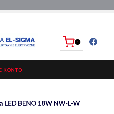
ć?
sklep@mkdelektro.pl
0
E KONTO
era LED BENO 18W NW-L-W