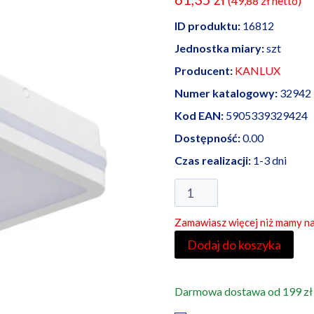
(
49,88
zł
netto)
ID produktu:
16812
Jednostka miary:
szt
Producent:
KANLUX
Numer katalogowy:
32942
Kod EAN:
5905339329424
Dostępność:
0.00
Czas realizacji:
1-3 dni
ilość
Kanlux
Zamawiasz więcej niż mamy na
plafoniera
LED
Dodaj do koszyka
BENO
18W
Darmowa dostawa od 199 zł
NW-