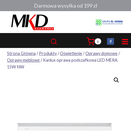
Przejdź
Darmowa wysyłka od 199 zł
do
treści
0
Strona Główna
/
Produkty
/
Oświetlenie
/
Oprawy domowe
/
Oprawy meblowe
/
Kanlux oprawa podszafkowa LED MERA
15W NW