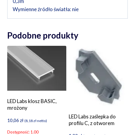
0,3m
Wymienne źródło światła: nie
Podobne produkty
LED Labs klosz BASIC,
mrożony
LED Labs zaślepka do
10,06
zł
(
8,18
zł
netto)
profilu C, z otworem
Dostępność: 1.00