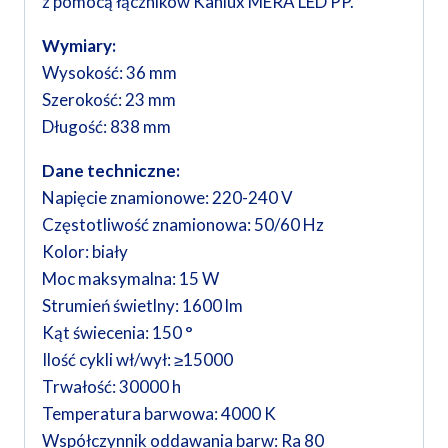
z pomocą łączników Kanlux MERA LED PP.
Wymiary:
Wysokość: 36 mm
Szerokość: 23 mm
Długość: 838 mm
Dane techniczne:
Napięcie znamionowe: 220-240 V
Częstotliwość znamionowa: 50/60 Hz
Kolor: biały
Moc maksymalna: 15 W
Strumień świetlny: 1600 lm
Kąt świecenia: 150 °
Ilość cykli wł/wył: ≥15000
Trwałość: 30000 h
Temperatura barwowa: 4000 K
Współczynnik oddawania barw: Ra 80