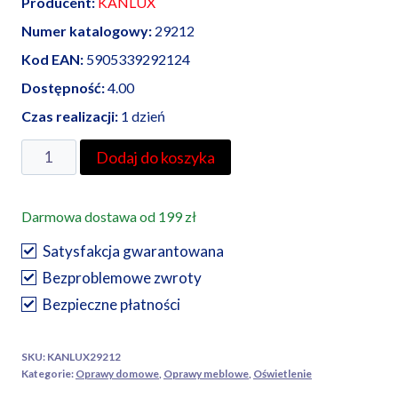
Producent:
KANLUX
Numer katalogowy:
29212
Kod EAN:
5905339292124
Dostępność:
4.00
Czas realizacji:
1 dzień
ilość
Dodaj do koszyka
Kanlux
oprawa
Darmowa dostawa od 199 zł
podszafkowa
LED
Satysfakcja gwarantowana
MERA
Bezproblemowe zwroty
15W
Bezpieczne płatności
NW
SKU:
KANLUX29212
Kategorie:
Oprawy domowe
,
Oprawy meblowe
,
Oświetlenie