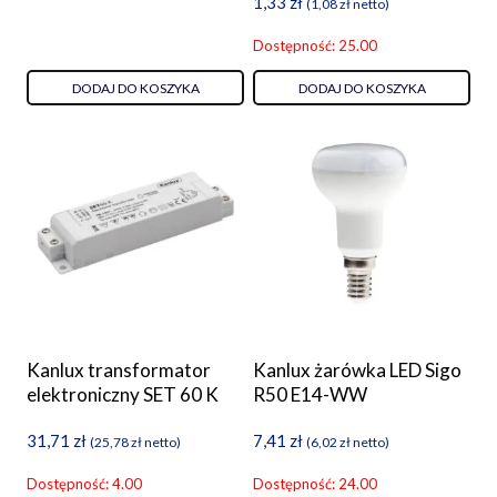
1,33
zł
(
1,08
zł
netto)
Dostępność: 25.00
DODAJ DO KOSZYKA
DODAJ DO KOSZYKA
Kanlux transformator
Kanlux żarówka LED Sigo
elektroniczny SET 60 K
R50 E14-WW
31,71
zł
7,41
zł
(
25,78
zł
netto)
(
6,02
zł
netto)
Dostępność: 4.00
Dostępność: 24.00