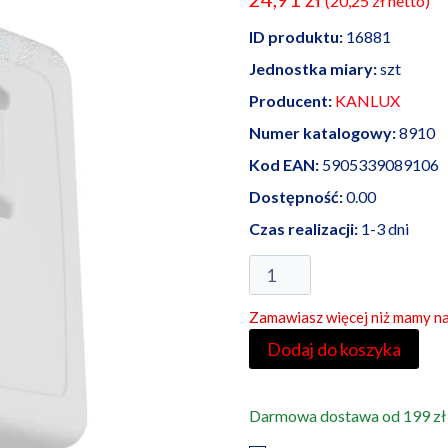
(
20,25
zł
netto)
ID produktu:
16881
Jednostka miary:
szt
Producent:
KANLUX
Numer katalogowy:
8910
Kod EAN:
5905339089106
Dostępność:
0.00
Czas realizacji:
1-3 dni
ilość
Kanlux
Zamawiasz więcej niż mamy na
czujnik
ruchu
Dodaj do koszyka
PIR
MARID
Darmowa dostawa od 199 zł
JQ-