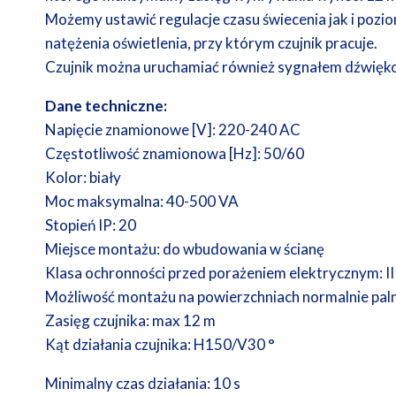
Możemy ustawić regulacje czasu świecenia jak i pozi
natężenia oświetlenia, przy którym czujnik pracuje.
Czujnik można uruchamiać również sygnałem dźwię
Dane techniczne:
Napięcie znamionowe [V]: 220-240 AC
Częstotliwość znamionowa [Hz]: 50/60
Kolor: biały
Moc maksymalna: 40-500 VA
Stopień IP: 20
Miejsce montażu: do wbudowania w ścianę
Klasa ochronności przed porażeniem elektrycznym: II
Możliwość montażu na powierzchniach normalnie paln
Zasięg czujnika: max 12 m
Kąt działania czujnika: H150/V30 °
Minimalny czas działania: 10 s