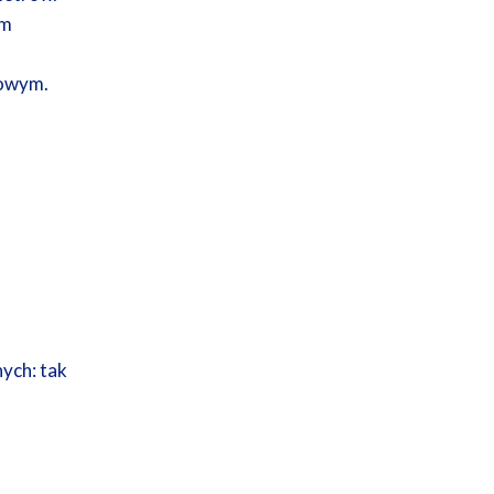
om
kowym.
ych: tak