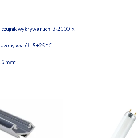
 czujnik wykrywa ruch: 3-2000 lx
arażony wyrób: 5÷25 °C
2,5 mm²