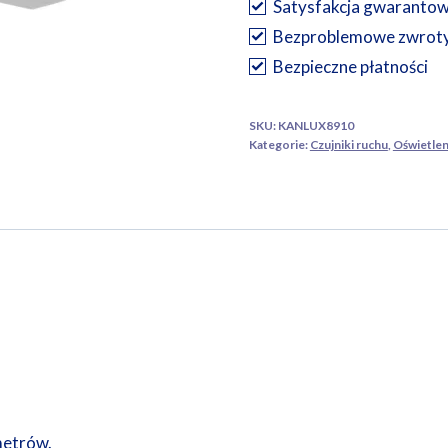
Satysfakcja gwaranto
L
Bezproblemowe zwrot
Bezpieczne płatności
SKU:
KANLUX8910
Kategorie:
Czujniki ruchu
,
Oświetlen
metrów.