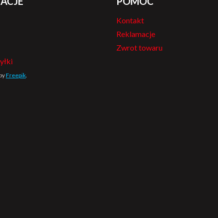
ACJE
POMOC
Kontakt
Reklamacje
Zwrot towaru
yłki
 by
Freepik
.