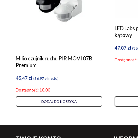
LED Labs p
kątowy
47,87
zł
(
38
Milio czujnik ruchu PIR MOVI 07B
Dostępność:
Premium
45,47
zł
(
36,97
zł
netto)
Dostępność: 10.00
DODAJ DO KOSZYKA