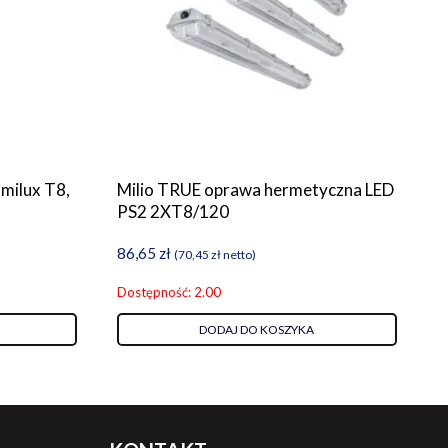
milux T8,
Milio TRUE oprawa hermetyczna LED
PS2 2XT8/120
86,65
zł
(
70,45
zł
netto)
Dostępność: 2.00
DODAJ DO KOSZYKA