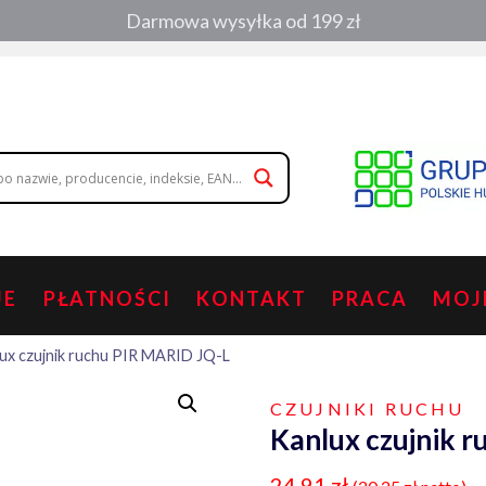
Darmowa wysyłka od 199 zł
, zamówienia telefoniczne:
508 053 391
,
508 686 242
|
wolisz napisa
JE
PŁATNOŚCI
KONTAKT
PRACA
MOJ
ux czujnik ruchu PIR MARID JQ-L
CZUJNIKI RUCHU
Kanlux czujnik 
24,91
zł