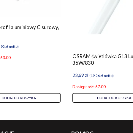
rofil aluminiowy C,surowy,
,92
zł
netto)
OSRAM świetlówka G13 Lu
 63.00
36W/830
23,69
zł
(
19,26
zł
netto)
Dostępność: 67.00
DODAJ DO KOSZYKA
DODAJ DO KOSZYKA