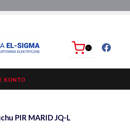
ć?
sklep@mkdelektro.pl
0
E KONTO
ruchu PIR MARID JQ-L