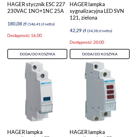
HAGER stycznik ESC 227
HAGER lampka
230VAC 1NO+1NC 25A
sygnalizacyjna LED SVN
121, zielona
180,08
zł
(
146,41
zł
netto)
42,29
zł
(
34,38
zł
netto)
Dostępność: 16.00
Dostępność: 20.00
DODAJ DO KOSZYKA
DODAJ DO KOSZYKA
HAGER lampka
HAGER lampka