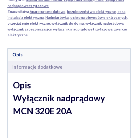
nadprądowe trzyfazowe
Znaczników:
Aparatura modułowa
,
bezpieczeństwo elektryczne
,
eska
,
instalacja elektryczna
,
Nadmiarówka
,
ochrona obwodów elektrycznych
,
przeciążenie elektryczne
,
wyłącznik do domu
,
wyłącznik nadprądowy
,
wyłącznik zabezpieczający
,
wyłączniki nadprądowe trzyfazowe
,
zwarcie
elektryczne
Opis
Informacje dodatkowe
Opis
Wyłącznik nadprądowy
MCN 320E 20A