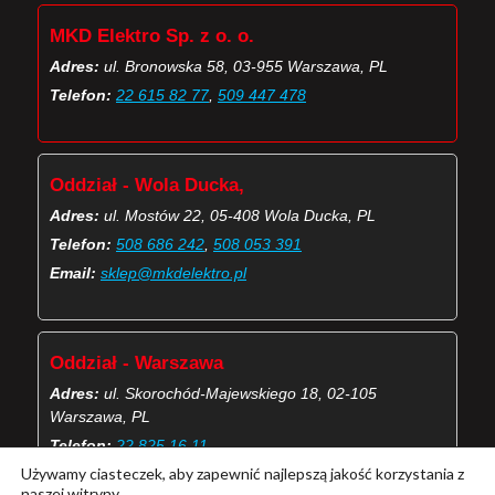
MKD Elektro Sp. z o. o.
Adres:
ul. Bronowska 58, 03-955 Warszawa, PL
Telefon:
22 615 82 77
,
509 447 478
Oddział - Wola Ducka,
Adres:
ul. Mostów 22, 05-408 Wola Ducka, PL
Telefon:
508 686 242
,
508 053 391
Email:
sklep@mkdelektro.pl
Oddział - Warszawa
Adres:
ul. Skorochód-Majewskiego 18, 02-105
Warszawa, PL
Telefon:
22 825 16 11
Używamy ciasteczek, aby zapewnić najlepszą jakość korzystania z
Email:
skorochod@mkdelektro.pl
naszej witryny.