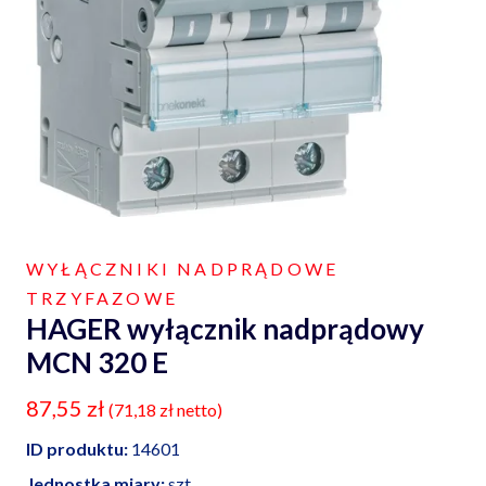
WYŁĄCZNIKI NADPRĄDOWE
TRZYFAZOWE
HAGER wyłącznik nadprądowy
MCN 320 E
87,55
zł
(
71,18
zł
netto)
ID produktu:
14601
Jednostka miary:
szt