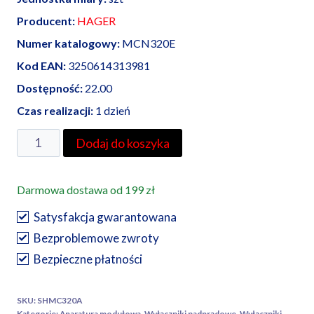
Producent:
HAGER
Numer katalogowy:
MCN320E
Kod EAN:
3250614313981
Dostępność:
22.00
Czas realizacji:
1 dzień
ilość
Dodaj do koszyka
HAGER
wyłącznik
Darmowa dostawa od 199 zł
nadprądowy
MCN
Satysfakcja gwarantowana
320
Bezproblemowe zwroty
E
Bezpieczne płatności
SKU:
SHMC320A
Kategorie:
Aparatura modułowa
,
Wyłączniki nadprądowe
,
Wyłączniki