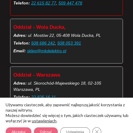
Telefon:
22 615 82 77
,
509 447 478
Oddział - Wola Ducka,
Adres:
ul. Mostów 22, 05-408 Wola Ducka, PL
Telefon:
508 686 242
,
508 053 391
Email:
sklep@mkdelektro.pl
Oddział - Warszawa
Adres:
ul. Skorochód-Majewskiego 18, 02-105
Warszawa, PL
Telefon:
22 825 16 11
Używamy ciasteczek, aby zapewnić najlepszą jakość korzystania z
Email:
skorochod@mkdelektro.pl
naszej witryny.
Możesz dowiedzieć się więcej o tym, jakich ciasteczek używamy, lub
wyłączyć je w
ustawieniach
.
(Więcej o kontaktach MKD Elektro)
Zamknij panel pow
Akceptuj
Odrzuć
Ustawienia