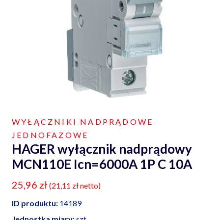
WYŁĄCZNIKI NADPRĄDOWE
JEDNOFAZOWE
HAGER wyłącznik nadprądowy
MCN110E Icn=6000A 1P C 10A
25,96
zł
(
21,11
zł
netto)
ID produktu:
14189
Jednostka miary:
szt