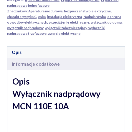
nadprądowe jednofazowe
Znaczników:
Aparatura modułowa
,
bezpieczeństwo elektryczne
,
charakterystyka C
,
eska
,
instalacja elektryczna
,
Nadmiarówka
,
ochrona
obwodów elektrycznych
,
przeciążenie elektryczne
,
wyłącznik do domu
,
wyłącznik nadprądowy
,
wyłącznik zabezpieczający
,
wyłączniki
nadprądowe trzyfazowe
,
zwarcie elektryczne
Opis
Informacje dodatkowe
Opis
Wyłącznik nadprądowy
MCN 110E 10A