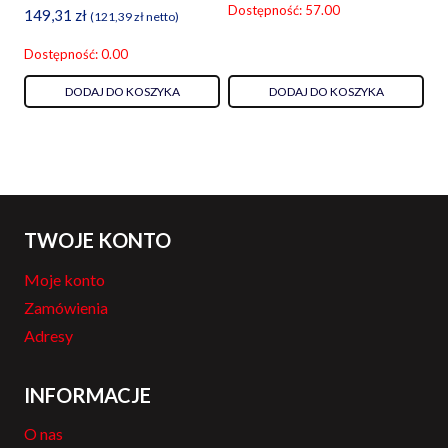
Dostępność: 57.00
149,31
zł
(
121,39
zł
netto)
Dostępność: 0.00
DODAJ DO KOSZYKA
DODAJ DO KOSZYKA
TWOJE KONTO
Moje konto
Zamówienia
Adresy
INFORMACJE
O nas