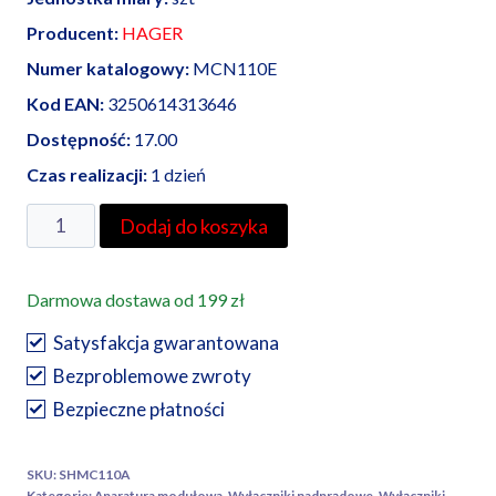
Producent:
HAGER
Numer katalogowy:
MCN110E
Kod EAN:
3250614313646
Dostępność:
17.00
Czas realizacji:
1 dzień
ilość
Dodaj do koszyka
HAGER
wyłącznik
Darmowa dostawa od 199 zł
nadprądowy
MCN110E
Satysfakcja gwarantowana
Icn=6000A
Bezproblemowe zwroty
1P
Bezpieczne płatności
C
10A
SKU:
SHMC110A
Kategorie:
Aparatura modułowa
,
Wyłączniki nadprądowe
,
Wyłączniki