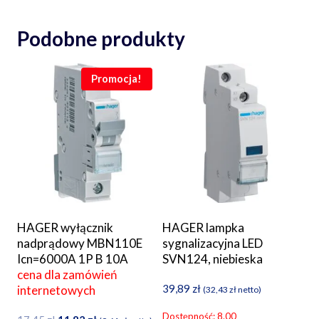
Podobne produkty
Promocja!
HAGER wyłącznik
HAGER lampka
nadprądowy MBN110E
sygnalizacyjna LED
Icn=6000A 1P B 10A
SVN124, niebieska
cena dla zamówień
39,89
zł
internetowych
(
32,43
zł
netto)
Dostępność: 8.00