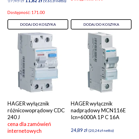
Pierwotna
Aktualna
17,45
zł
11,82
zł
(
9,61
zł
netto)
cena
cena
Dostępność: 171.00
wynosiła:
wynosi:
17,45 zł.
11,82 zł.
DODAJ DO KOSZYKA
DODAJ DO KOSZYKA
HAGER wyłącznik
HAGER wyłącznik
różnicowoprądowy CDC
nadprądowy MCN116E
240 J
Icn=6000A 1P C 16A
cena dla zamówień
24,89
zł
internetowych
(
20,24
zł
netto)