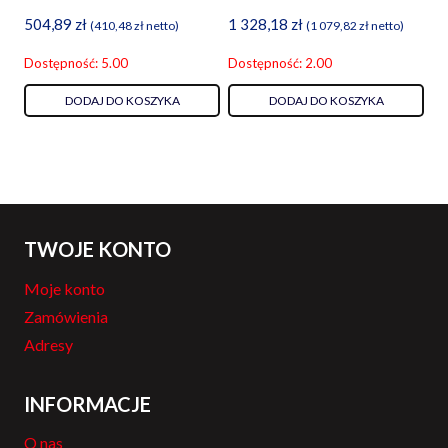
504,89
zł
1 328,18
zł
(
410,48
zł
netto)
(
1 079,82
zł
netto)
Dostępność: 5.00
Dostępność: 2.00
DODAJ DO KOSZYKA
DODAJ DO KOSZYKA
TWOJE KONTO
Moje konto
Zamówienia
Adresy
INFORMACJE
O nas