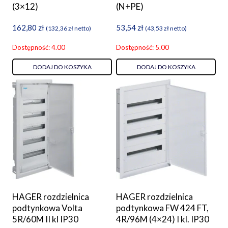
(3×12)
(N+PE)
162,80
zł
53,54
zł
(
132,36
zł
netto)
(
43,53
zł
netto)
Dostępność: 4.00
Dostępność: 5.00
DODAJ DO KOSZYKA
DODAJ DO KOSZYKA
HAGER rozdzielnica
HAGER rozdzielnica
podtynkowa Volta
podtynkowa FW 424 FT,
5R/60M II kl IP30
4R/96M (4×24) I kl. IP30