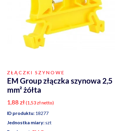
ZŁĄCZKI SZYNOWE
EM Group złączka szynowa 2,5
mm² żółta
1,88
zł
(
1,53
zł
netto)
ID produktu:
18277
Jednostka miary:
szt