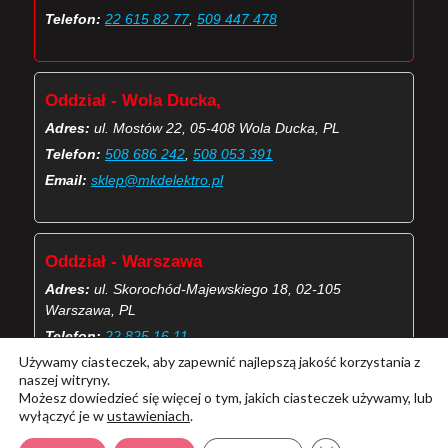
Telefon:
22 615 82 77
,
509 447 478
Oddział - Wola Ducka,
Adres:
ul. Mostów 22, 05-408 Wola Ducka, PL
Telefon:
508 686 242
,
508 053 391
Email:
sklep@mkdelektro.pl
Oddział - Warszawa
Adres:
ul. Skorochód-Majewskiego 18, 02-105
Warszawa, PL
Telefon:
22 825 16 11
Używamy ciasteczek, aby zapewnić najlepszą jakość korzystania z
Email:
skorochod@mkdelektro.pl
naszej witryny.
Możesz dowiedzieć się więcej o tym, jakich ciasteczek używamy, lub
wyłączyć je w
ustawieniach
.
(Więcej o kontaktach MKD Elektro)