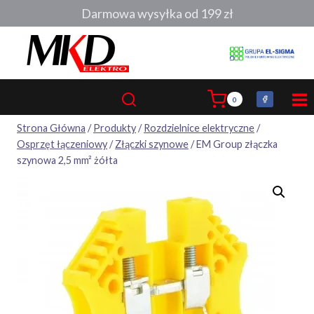
Przejdź
Darmowa wysyłka od 199 zł
do
treści
0
Strona Główna
/
Produkty
/
Rozdzielnice elektryczne
/
Osprzęt łączeniowy
/
Złączki szynowe
/
EM Group złączka
szynowa 2,5 mm² żółta