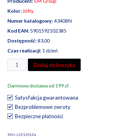
Producent:
EM Group
Kolor:
żółty
Numer katalogowy:
43408N
Kod EAN:
5901592102385
Dostępność:
83.00
Czas realizacji:
1 dzień
ilość
Dodaj do koszyka
EM
Group
Darmowa dostawa od 199 zł
złączka
szynowa
Satysfakcja gwarantowana
2,5
Bezproblemowe zwroty
mm²
Bezpieczne płatności
żółta
SKU:
LSZ1201Za