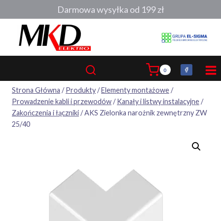
Przejdź
Darmowa wysyłka od 199 zł
do
treści
0
Strona Główna
/
Produkty
/
Elementy montażowe
/
Prowadzenie kabli i przewodów
/
Kanały i listwy instalacyjne
/
Zakończenia i łączniki
/
AKS Zielonka narożnik zewnętrzny ZW
25/40