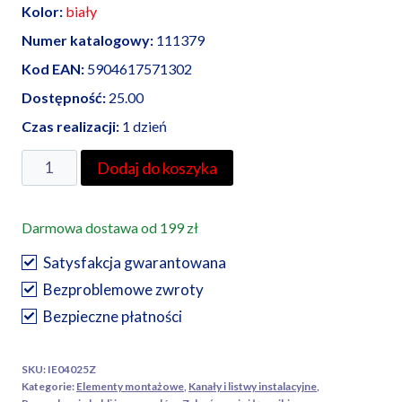
Kolor:
biały
Numer katalogowy:
111379
Kod EAN:
5904617571302
Dostępność:
25.00
Czas realizacji:
1 dzień
ilość
Dodaj do koszyka
AKS
Zielonka
Darmowa dostawa od 199 zł
narożnik
zewnętrzny
Satysfakcja gwarantowana
ZW
Bezproblemowe zwroty
25/40
Bezpieczne płatności
SKU:
IE04025Z
Kategorie:
Elementy montażowe
,
Kanały i listwy instalacyjne
,