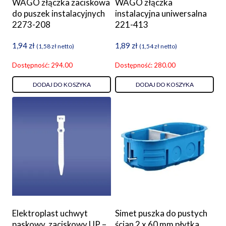
WAGO złączka zaciskowa
WAGO złączka
do puszek instalacyjnych
instalacyjna uniwersalna
2273-208
221-413
1,94
zł
1,89
zł
(
1,58
zł
netto)
(
1,54
zł
netto)
Dostępność: 294.00
Dostępność: 280.00
DODAJ DO KOSZYKA
DODAJ DO KOSZYKA
Elektroplast uchwyt
Simet puszka do pustych
paskowy, zaciskowy UP –
ścian 2 x 60 mm płytka