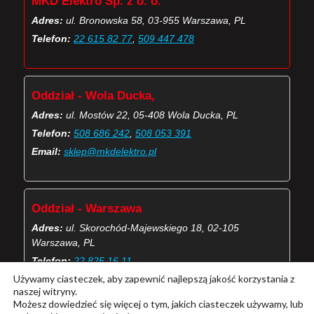
MKD Elektro Sp. z o. o.
Adres:
ul. Bronowska 58, 03-955 Warszawa, PL
Telefon:
22 615 82 77
,
509 447 478
Oddział - Wola Ducka,
Adres:
ul. Mostów 22, 05-408 Wola Ducka, PL
Telefon:
508 686 242
,
508 053 391
Email:
sklep@mkdelektro.pl
Oddział - Warszawa
Adres:
ul. Skorochód-Majewskiego 18, 02-105
Warszawa, PL
Telefon:
22 825 16 11
Używamy ciasteczek, aby zapewnić najlepszą jakość korzystania z
Email:
skorochod@mkdelektro.pl
naszej witryny.
Możesz dowiedzieć się więcej o tym, jakich ciasteczek używamy, lub