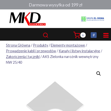
Przejdź
Darmowa wysyłka od 199 zł
do
treści
0
Strona Główna
/
Produkty
/
Elementy montażowe
/
Prowadzenie kabli i przewodów
/
Kanały i listwy instalacyjne
/
Zakończenia i łączniki
/
AKS Zielonka narożnik wewnętrzny
NW 25/40