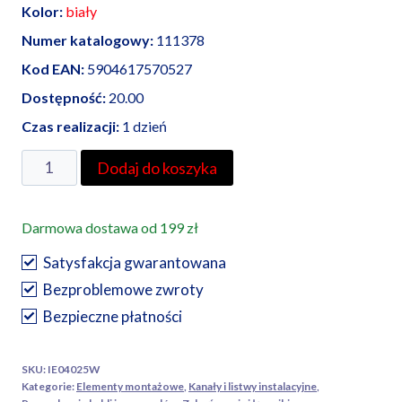
Kolor:
biały
Numer katalogowy:
111378
Kod EAN:
5904617570527
Dostępność:
20.00
Czas realizacji:
1 dzień
ilość
Dodaj do koszyka
AKS
Zielonka
Darmowa dostawa od 199 zł
narożnik
wewnętrzny
Satysfakcja gwarantowana
NW
Bezproblemowe zwroty
25/40
Bezpieczne płatności
SKU:
IE04025W
Kategorie:
Elementy montażowe
,
Kanały i listwy instalacyjne
,