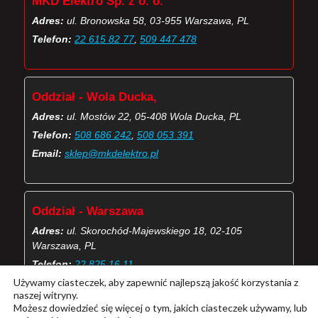
MKD Elektro Sp. z o. o.
Adres:
ul. Bronowska 58, 03-955 Warszawa, PL
Telefon:
22 615 82 77
,
509 447 478
Oddział - Wola Ducka,
Adres:
ul. Mostów 22, 05-408 Wola Ducka, PL
Telefon:
508 686 242
,
508 053 391
Email:
sklep@mkdelektro.pl
Oddział - Warszawa
Adres:
ul. Skorochód-Majewskiego 18, 02-105
Warszawa, PL
Telefon:
22 825 16 11
Używamy ciasteczek, aby zapewnić najlepszą jakość korzystania z
Email:
skorochod@mkdelektro.pl
naszej witryny.
Możesz dowiedzieć się więcej o tym, jakich ciasteczek używamy, lub