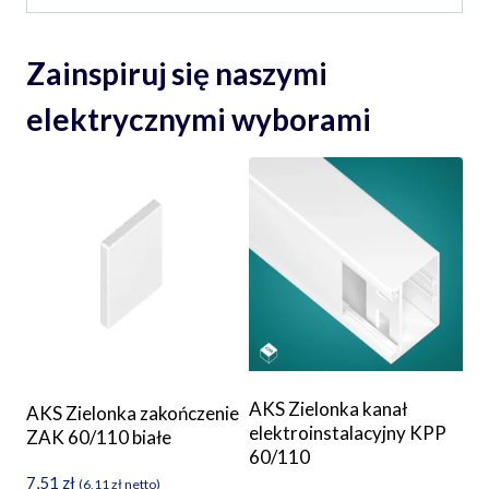
Zainspiruj się naszymi
elektrycznymi wyborami
AKS Zielonka kanał
AKS Zielonka zakończenie
elektroinstalacyjny KPP
ZAK 60/110 białe
60/110
7,51
zł
(
6,11
zł
netto)