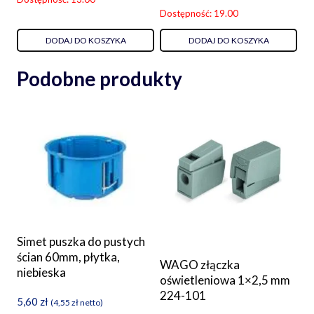
Dostępność: 19.00
DODAJ DO KOSZYKA
DODAJ DO KOSZYKA
Podobne produkty
Simet puszka do pustych
ścian 60mm, płytka,
WAGO złączka
niebieska
oświetleniowa 1×2,5 mm
224-101
5,60
zł
(
4,55
zł
netto)