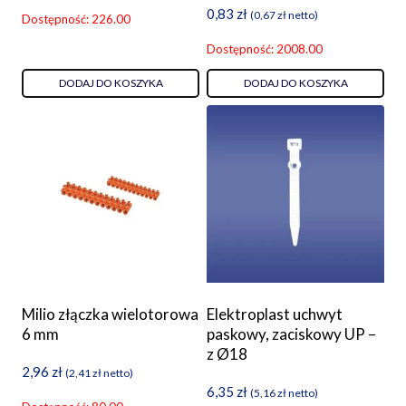
0,83
zł
(
0,67
zł
netto)
Dostępność: 226.00
Dostępność: 2008.00
DODAJ DO KOSZYKA
DODAJ DO KOSZYKA
Milio złączka wielotorowa
Elektroplast uchwyt
6 mm
paskowy, zaciskowy UP –
z Ø18
2,96
zł
(
2,41
zł
netto)
6,35
zł
(
5,16
zł
netto)