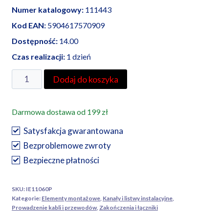
Numer katalogowy:
111443
Kod EAN:
5904617570909
Dostępność:
14.00
Czas realizacji:
1 dzień
ilość
Dodaj do koszyka
AKS
Zielonka
Darmowa dostawa od 199 zł
łącznik
kątowy
Satysfakcja gwarantowana
LK
Bezproblemowe zwroty
60/110
Bezpieczne płatności
SKU:
IE11060P
Kategorie:
Elementy montażowe
,
Kanały i listwy instalacyjne
,
Prowadzenie kabli i przewodów
,
Zakończenia i łączniki