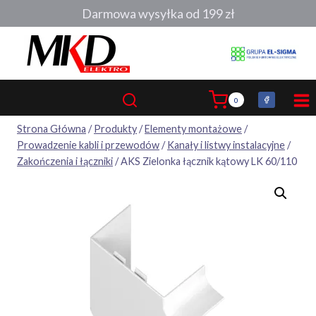
Przejdź
Darmowa wysyłka od 199 zł
do
treści
0
Strona Główna
/
Produkty
/
Elementy montażowe
/
Prowadzenie kabli i przewodów
/
Kanały i listwy instalacyjne
/
Zakończenia i łączniki
/
AKS Zielonka łącznik kątowy LK 60/110