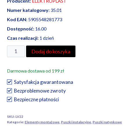
Producent:
ELEKTROPLAST
Numer katalogowy:
35.01
Kod EAN:
5905548281773
Dostępność:
16.00
Czas realizacji:
1 dzień
ilość
Dodaj do koszyka
Elektroplast
puszka
Darmowa dostawa od 199 zł
do
złącza
Satysfakcja gwarantowana
odgromowego
Bezproblemowe zwroty
-
Bezpieczne płatności
PZO
SKU:
LV22
Kategorie:
Elementy montażowe
,
Puszki instalacyjne
,
Puszki natynkowe