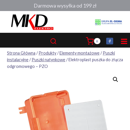
Przejdź
Darmowa wysyłka od 199 zł
do
treści
0
Strona Główna
/
Produkty
/
Elementy montażowe
/
Puszki
instalacyjne
/
Puszki natynkowe
/
Elektroplast puszka do złącza
odgromowego – PZO