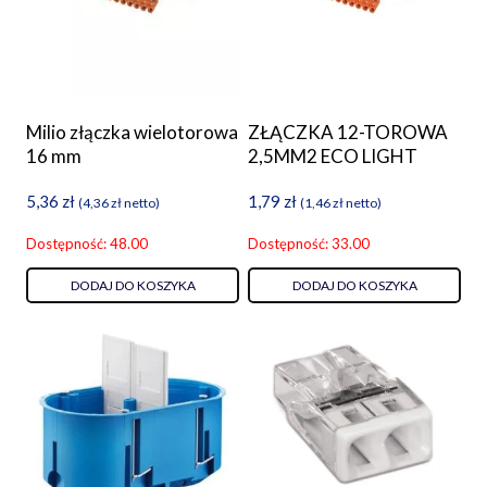
Milio złączka wielotorowa
ZŁĄCZKA 12-TOROWA
16 mm
2,5MM2 ECO LIGHT
5,36
zł
1,79
zł
(
4,36
zł
netto)
(
1,46
zł
netto)
Dostępność: 48.00
Dostępność: 33.00
DODAJ DO KOSZYKA
DODAJ DO KOSZYKA