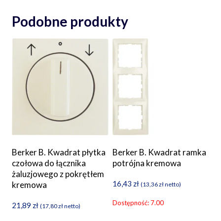
Podobne produkty
Berker B. Kwadrat płytka
Berker B. Kwadrat ramka
czołowa do łącznika
potrójna kremowa
żaluzjowego z pokrętłem
16,43
zł
kremowa
(
13,36
zł
netto)
Dostępność: 7.00
21,89
zł
(
17,80
zł
netto)