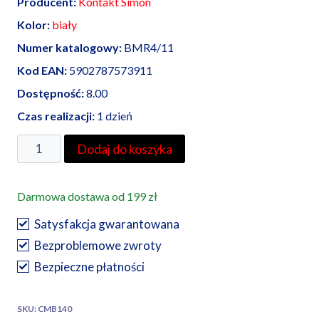
Producent:
Kontakt Simon
Kolor:
biały
Numer katalogowy:
BMR4/11
Kod EAN:
5902787573911
Dostępność:
8.00
Czas realizacji:
1 dzień
ilość
Dodaj do koszyka
Simon
Basic
Darmowa dostawa od 199 zł
Standard
ramka
Satysfakcja gwarantowana
poczwórna
Bezproblemowe zwroty
biała
Bezpieczne płatności
SKU:
CMB140