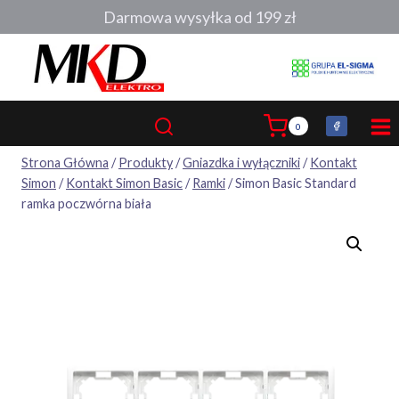
Przejdź
Darmowa wysyłka od 199 zł
do
treści
0
Strona Główna
/
Produkty
/
Gniazdka i wyłączniki
/
Kontakt
Simon
/
Kontakt Simon Basic
/
Ramki
/
Simon Basic Standard
ramka poczwórna biała