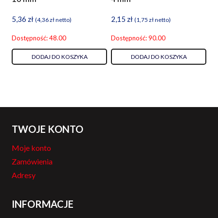
5,36
zł
2,15
zł
(
4,36
zł
netto)
(
1,75
zł
netto)
Dostępność: 48.00
Dostępność: 90.00
DODAJ DO KOSZYKA
DODAJ DO KOSZYKA
TWOJE KONTO
Moje konto
Zamówienia
Adresy
INFORMACJE