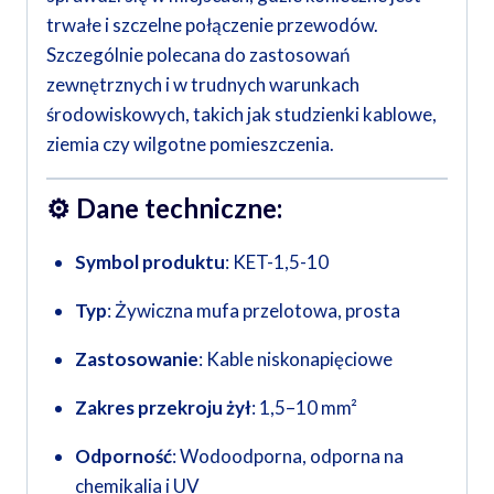
trwałe i szczelne połączenie przewodów.
Szczególnie polecana do zastosowań
zewnętrznych i w trudnych warunkach
środowiskowych, takich jak studzienki kablowe,
ziemia czy wilgotne pomieszczenia.
⚙️
Dane techniczne:
Symbol produktu
: KET-1,5-10
Typ
: Żywiczna mufa przelotowa, prosta
Zastosowanie
: Kable niskonapięciowe
Zakres przekroju żył
: 1,5–10 mm²
Odporność
: Wodoodporna, odporna na
chemikalia i UV