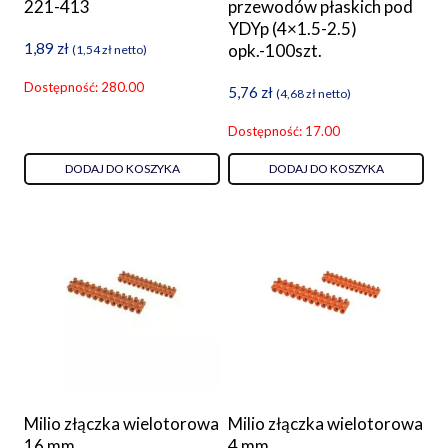
221-413
przewodów płaskich pod
YDYp (4×1.5-2.5)
1,89
zł
opk.-100szt.
(
1,54
zł
netto)
Dostępność: 280.00
5,76
zł
(
4,68
zł
netto)
Dostępność: 17.00
DODAJ DO KOSZYKA
DODAJ DO KOSZYKA
Milio złączka wielotorowa
Milio złączka wielotorowa
16 mm
4 mm