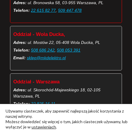
Adres:
ul. Bronowska 58, 03-955 Warszawa, PL
Telefon:
22 615 82 77
,
509 447 478
Oddział - Wola Ducka,
Adres:
ul. Mostów 22, 05-408 Wola Ducka, PL
Telefon:
508 686 242
,
508 053 391
Email:
sklep@mkdelektro.pl
Oddział - Warszawa
Adres:
ul. Skorochód-Majewskiego 18, 02-105
Warszawa, PL
Telefon:
22 825 16 11
Używamy ciasteczek, aby zapewnić najlepszą jakość korzystania z
Email:
skorochod@mkdelektro.pl
naszej witryny.
Możesz dowiedzieć się więcej o tym, jakich ciasteczek używamy, lub
wyłączyć je w
ustawieniach
.
(Więcej o kontaktach MKD Elektro)