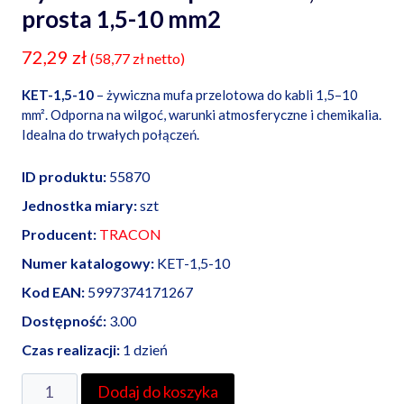
prosta 1,5-10 mm2
72,29
zł
(
58,77
zł
netto)
KET-1,5-10
– żywiczna mufa przelotowa do kabli 1,5–10
mm². Odporna na wilgoć, warunki atmosferyczne i chemikalia.
Idealna do trwałych połączeń.
ID produktu:
55870
Jednostka miary:
szt
Producent:
TRACON
Numer katalogowy:
KET-1,5-10
Kod EAN:
5997374171267
Dostępność:
3.00
Czas realizacji:
1 dzień
ilość
Dodaj do koszyka