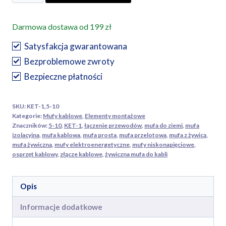
Żywiczna
mufa
Darmowa dostawa od 199 zł
przelotowa,
prosta
Satysfakcja gwarantowana
1,5-
Bezproblemowe zwroty
10
Bezpieczne płatności
mm2
SKU:
KET-1,5-10
Kategorie:
Mufy kablowe
,
Elementy montażowe
Znaczników:
5-10
,
KET-1
,
łączenie przewodów
,
mufa do ziemi
,
mufa
izolacyjna
,
mufa kablowa
,
mufa prosta
,
mufa przelotowa
,
mufa z żywicą
,
mufa żywiczna
,
mufy elektroenergetyczne
,
mufy niskonapięciowe
,
osprzęt kablowy
,
złącze kablowe
,
żywiczna mufa do kabli
Opis
Informacje dodatkowe