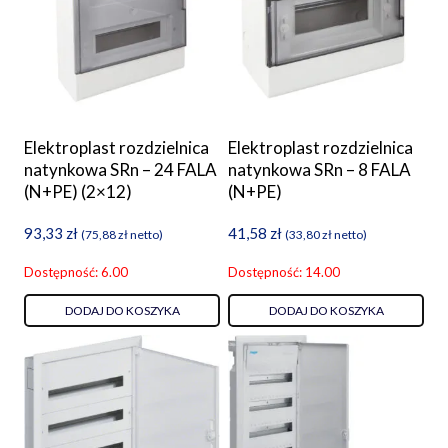
Elektroplast rozdzielnica
Elektroplast rozdzielnica
natynkowa SRn – 24 FALA
natynkowa SRn – 8 FALA
(N+PE) (2×12)
(N+PE)
93,33
zł
41,58
zł
(
75,88
zł
netto)
(
33,80
zł
netto)
Dostępność: 6.00
Dostępność: 14.00
DODAJ DO KOSZYKA
DODAJ DO KOSZYKA