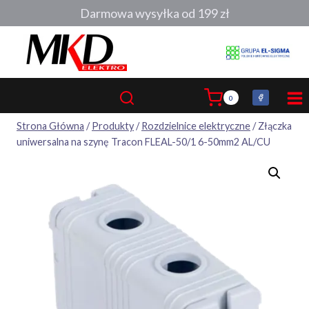
Przejdź
Darmowa wysyłka od 199 zł
do
treści
0
Strona Główna
/
Produkty
/
Rozdzielnice elektryczne
/
Złączka
uniwersalna na szynę Tracon FLEAL-50/1 6-50mm2 AL/CU