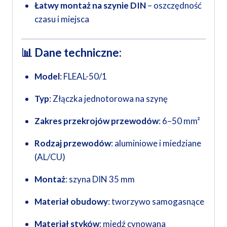
Łatwy montaż na szynie DIN
– oszczędność
czasu i miejsca
📊
Dane techniczne:
Model
: FLEAL-50/1
Typ
: Złączka jednotorowa na szynę
Zakres przekrojów przewodów
: 6–50 mm²
Rodzaj przewodów
: aluminiowe i miedziane
(AL/CU)
Montaż
: szyna DIN 35 mm
Materiał obudowy
: tworzywo samogasnące
Materiał styków
: miedź cynowana