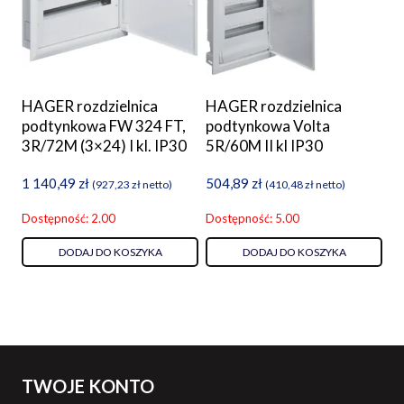
HAGER rozdzielnica
HAGER rozdzielnica
podtynkowa FW 324 FT,
podtynkowa Volta
3R/72M (3×24) I kl. IP30
5R/60M II kl IP30
1 140,49
zł
504,89
zł
(
927,23
zł
netto)
(
410,48
zł
netto)
Dostępność: 2.00
Dostępność: 5.00
DODAJ DO KOSZYKA
DODAJ DO KOSZYKA
TWOJE KONTO