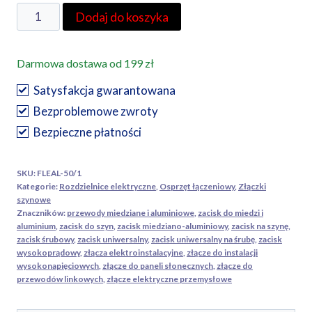
ilość
Dodaj do koszyka
Złączka
uniwersalna
Darmowa dostawa od 199 zł
na
szynę
Satysfakcja gwarantowana
Tracon
Bezproblemowe zwroty
FLEAL-
Bezpieczne płatności
50/1
6-
SKU:
FLEAL-50/1
50mm2
Kategorie:
Rozdzielnice elektryczne
,
Osprzęt łączeniowy
,
Złączki
AL/CU
szynowe
Znaczników:
przewody miedziane i aluminiowe
,
zacisk do miedzi i
aluminium
,
zacisk do szyn
,
zacisk miedziano-aluminiowy
,
zacisk na szynę
,
zacisk śrubowy
,
zacisk uniwersalny
,
zacisk uniwersalny na śrubę
,
zacisk
wysokoprądowy
,
złącza elektroinstalacyjne
,
złącze do instalacji
wysokonapięciowych
,
złącze do paneli słonecznych
,
złącze do
przewodów linkowych
,
złącze elektryczne przemysłowe