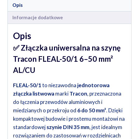
Opis
Informacje dodatkowe
Opis
✅
Złączka uniwersalna na szynę
Tracon FLEAL-50/1 6–50 mm²
AL/CU
FLEAL-50/1
to niezawodna
jednotorowa
złączka listwowa
marki
Tracon
, przeznaczona
do łączenia przewodów aluminiowych i
miedzianych o przekroju od
6 do 50 mm²
. Dzięki
kompaktowej budowie i prostemu montażowi na
standardowej
szynie DIN 35 mm
, jest idealnym
rozwiązaniem do zastosowań w rozdzielnicach