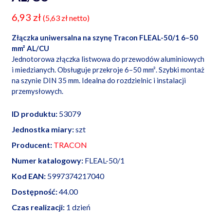
6,93
zł
(
5,63
zł
netto)
Złączka uniwersalna na szynę Tracon FLEAL-50/1 6–50
mm² AL/CU
Jednotorowa złączka listwowa do przewodów aluminiowych
i miedzianych. Obsługuje przekroje 6–50 mm². Szybki montaż
na szynie DIN 35 mm. Idealna do rozdzielnic i instalacji
przemysłowych.
ID produktu:
53079
Jednostka miary:
szt
Producent:
TRACON
Numer katalogowy:
FLEAL-50/1
Kod EAN:
5997374217040
Dostępność:
44.00
Czas realizacji:
1 dzień