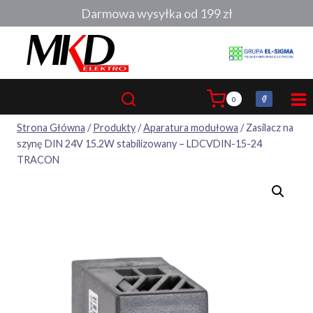
Przejdź
Darmowa wysyłka od 199 zł
do
treści
0
Strona Główna
/
Produkty
/
Aparatura modułowa
/
Zasilacz na
szynę DIN 24V 15.2W stabilizowany – LDCVDIN-15-24
TRACON