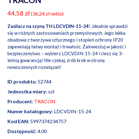
TRACON
44,58
zł
(
36,24
zł
netto)
Zasilacz na szynę TH LDCVDIN-15-24
!, idealnie sprawdzi
się w różnych zastosowaniach przemysłowych. Jego lekka
obudowa z tworzywa sztucznego i stopień ochrony IP20
zapewniają łatwy montaż i trwałość. Zainwestuj w jakość i
bezpieczeństwo – wybierz LDCVDIN-15-24 i ciesz się 3-
letnią gwarancją! Nie czekaj, zrób krok w stronę
nowoczesnych rozwiązań!
ID produktu:
52744
Jednostka miary:
szt
Producent:
TRACON
Numer katalogowy:
LDCVDIN-15-24
Kod EAN:
5997374234757
Dostępność:
4.00