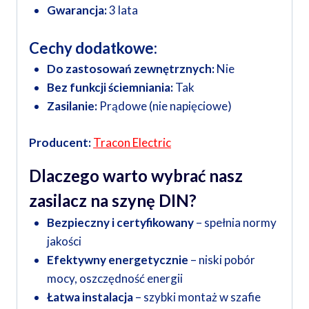
Gwarancja:
3 lata
Cechy dodatkowe:
Do zastosowań zewnętrznych:
Nie
Bez funkcji ściemniania:
Tak
Zasilanie:
Prądowe (nie napięciowe)
Producent:
Tracon Electric
Dlaczego warto wybrać nasz
zasilacz na szynę DIN?
Bezpieczny i certyfikowany
– spełnia normy
jakości
Efektywny energetycznie
– niski pobór
mocy, oszczędność energii
Łatwa instalacja
– szybki montaż w szafie