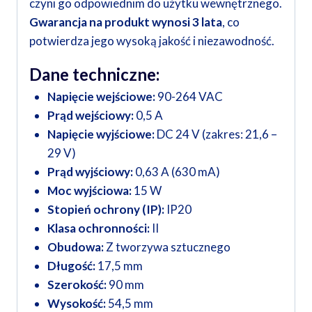
czyni go odpowiednim do użytku wewnętrznego.
Gwarancja na produkt wynosi 3 lata
, co
potwierdza jego wysoką jakość i niezawodność.
Dane techniczne:
Napięcie wejściowe:
90-264 VAC
Prąd wejściowy:
0,5 A
Napięcie wyjściowe:
DC 24 V (zakres: 21,6 –
29 V)
Prąd wyjściowy:
0,63 A (630 mA)
Moc wyjściowa:
15 W
Stopień ochrony (IP):
IP20
Klasa ochronności:
II
Obudowa:
Z tworzywa sztucznego
Długość:
17,5 mm
Szerokość:
90 mm
Wysokość:
54,5 mm