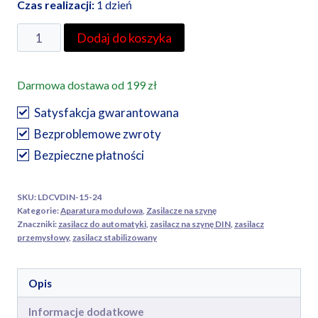
Czas realizacji:
1 dzień
ilość
Dodaj do koszyka
Zasilacz
na
Darmowa dostawa od 199 zł
szynę
DIN
Satysfakcja gwarantowana
24V
Bezproblemowe zwroty
15.2W
Bezpieczne płatności
stabilizowany
–
SKU:
LDCVDIN-15-24
LDCVDIN-
Kategorie:
Aparatura modułowa
,
Zasilacze na szynę
15-
Znaczniki:
zasilacz do automatyki
,
zasilacz na szynę DIN
,
zasilacz
przemysłowy
,
zasilacz stabilizowany
24
TRACON
Opis
Informacje dodatkowe