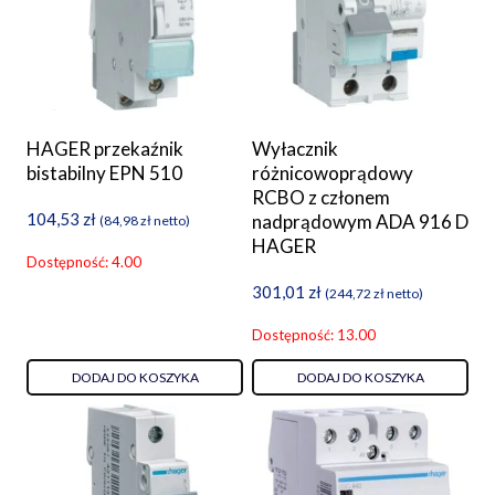
HAGER przekaźnik
Wyłacznik
bistabilny EPN 510
różnicowoprądowy
RCBO z członem
104,53
zł
nadprądowym ADA 916 D
(
84,98
zł
netto)
HAGER
Dostępność: 4.00
301,01
zł
(
244,72
zł
netto)
Dostępność: 13.00
DODAJ DO KOSZYKA
DODAJ DO KOSZYKA