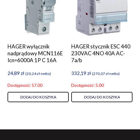
HAGER wyłącznik
HAGER stycznik ESC 440
nadprądowy MCN116E
230VAC 4NO 40A AC-
Icn=6000A 1P C 16A
7a/b
24,89
zł
332,19
zł
(
20,24
zł
netto)
(
270,07
zł
netto)
Dostępność: 57.00
Dostępność: 5.00
DODAJ DO KOSZYKA
DODAJ DO KOSZYKA