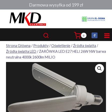
Przejdź
Darmowa wysyłka od 199 zł
do
treści
0
Strona Główna
/
Produkty
/
Oświetlenie
/
Źródła światła
/
Źródła światła LED
/
ŻARÓWKA LED E27 HELI 26W NW barwa
neutralna 4000k 2600lm MILIO