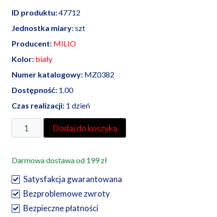
ID produktu:
47712
Jednostka miary:
szt
Producent:
MILIO
Kolor:
biały
Numer katalogowy:
MZ0382
Dostępność:
1.00
Czas realizacji:
1 dzień
ilość
Dodaj do koszyka
ŻARÓWKA
LED
Darmowa dostawa od 199 zł
E27
HELI
Satysfakcja gwarantowana
26W
Bezproblemowe zwroty
NW
Bezpieczne płatności
barwa