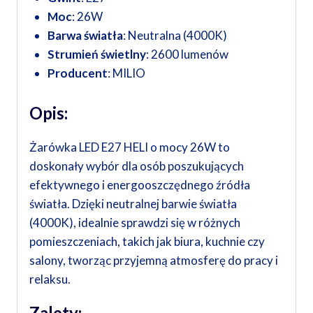
Moc
: 26W
Barwa światła
: Neutralna (4000K)
Strumień świetlny
: 2600 lumenów
Producent
: MILIO
Opis:
Żarówka LED E27 HELI o mocy 26W to
doskonały wybór dla osób poszukujących
efektywnego i energooszczędnego źródła
światła. Dzięki neutralnej barwie światła
(4000K), idealnie sprawdzi się w różnych
pomieszczeniach, takich jak biura, kuchnie czy
salony, tworząc przyjemną atmosferę do pracy i
relaksu.
Zalety: