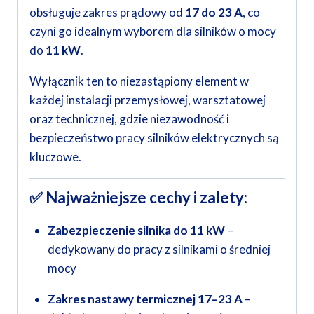
obsługuje zakres prądowy od
17 do 23 A
, co
czyni go idealnym wyborem dla silników o mocy
do
11 kW
.
Wyłącznik ten to niezastąpiony element w
każdej instalacji przemysłowej, warsztatowej
oraz technicznej, gdzie niezawodność i
bezpieczeństwo pracy silników elektrycznych są
kluczowe.
✅
Najważniejsze cechy i zalety:
Zabezpieczenie silnika do 11 kW
–
dedykowany do pracy z silnikami o średniej
mocy
Zakres nastawy termicznej 17–23 A
–