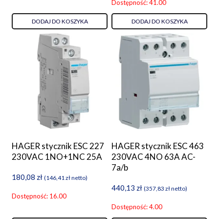
Dostępność: 41.00
DODAJ DO KOSZYKA
DODAJ DO KOSZYKA
HAGER stycznik ESC 227
HAGER stycznik ESC 463
230VAC 1NO+1NC 25A
230VAC 4NO 63A AC-
7a/b
180,08
zł
(
146,41
zł
netto)
440,13
zł
(
357,83
zł
netto)
Dostępność: 16.00
Dostępność: 4.00