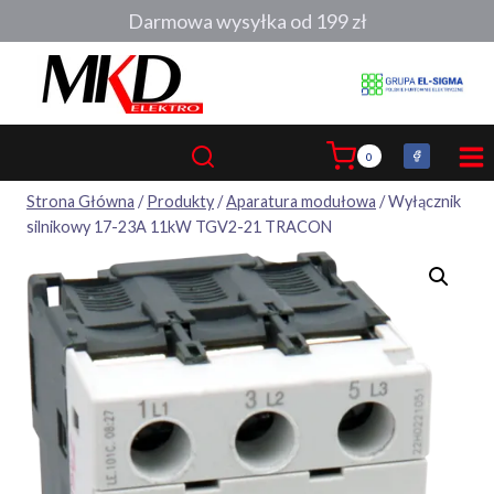
Przejdź
Darmowa wysyłka od 199 zł
do
treści
0
Strona Główna
/
Produkty
/
Aparatura modułowa
/
Wyłącznik
silnikowy 17-23A 11kW TGV2-21 TRACON