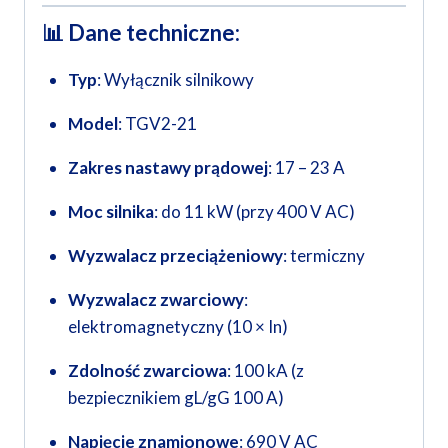
📊
Dane techniczne:
Typ
: Wyłącznik silnikowy
Model
: TGV2-21
Zakres nastawy prądowej
: 17 – 23 A
Moc silnika
: do 11 kW (przy 400 V AC)
Wyzwalacz przeciążeniowy
: termiczny
Wyzwalacz zwarciowy
:
elektromagnetyczny (10 × In)
Zdolność zwarciowa
: 100 kA (z
bezpiecznikiem gL/gG 100 A)
Napięcie znamionowe
: 690 V AC