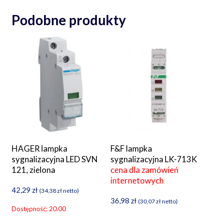
Podobne produkty
HAGER lampka
F&F lampka
sygnalizacyjna LED SVN
sygnalizacyjna LK-713K
121, zielona
cena dla zamówień
internetowych
42,29
zł
(
34,38
zł
netto)
36,98
zł
(
30,07
zł
netto)
Dostępność: 20.00