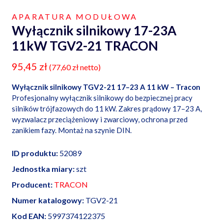
APARATURA MODUŁOWA
Wyłącznik silnikowy 17-23A
11kW TGV2-21 TRACON
95,45
zł
(
77,60
zł
netto)
Wyłącznik silnikowy TGV2-21 17–23 A 11 kW – Tracon
Profesjonalny wyłącznik silnikowy do bezpiecznej pracy
silników trójfazowych do 11 kW. Zakres prądowy 17–23 A,
wyzwalacz przeciążeniowy i zwarciowy, ochrona przed
zanikiem fazy. Montaż na szynie DIN.
ID produktu:
52089
Jednostka miary:
szt
Producent:
TRACON
Numer katalogowy:
TGV2-21
Kod EAN:
5997374122375