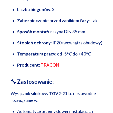
Liczba biegunów
: 3
Zabezpieczenie przed zanikiem fazy
: Tak
Sposób montażu
: szyna DIN 35 mm
Stopień ochrony
: IP20 (wewnątrz obudowy)
Temperatura pracy
: od -5°C do +40°C
Producent
:
TRACON
🔧
Zastosowanie:
Wyłącznik silnikowy
TGV2-21
to niezawodne
rozwiązanie w:
Automatyce przemysłowej i instalacjach