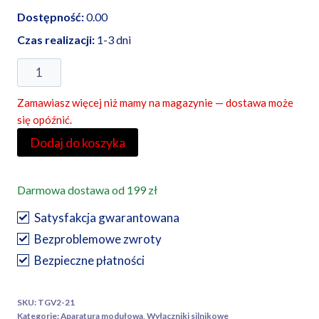
Dostępność:
0.00
Czas realizacji:
1-3 dni
ilość
Wyłącznik
Zamawiasz więcej niż mamy na magazynie — dostawa może
silnikowy
się opóźnić.
17-
Dodaj do koszyka
23A
11kW
TGV2-
Darmowa dostawa od 199 zł
21
Satysfakcja gwarantowana
TRACON
Bezproblemowe zwroty
Bezpieczne płatności
SKU:
TGV2-21
Kategorie:
Aparatura modułowa
,
Wyłączniki silnikowe