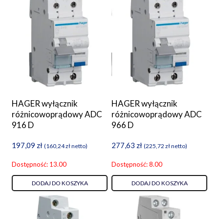
HAGER wyłącznik
HAGER wyłącznik
różnicowoprądowy ADC
różnicowoprądowy ADC
916 D
966 D
197,09
zł
277,63
zł
(
160,24
zł
netto)
(
225,72
zł
netto)
Dostępność: 13.00
Dostępność: 8.00
DODAJ DO KOSZYKA
DODAJ DO KOSZYKA