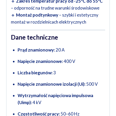
🔹
Zakres temperatur pracy od -25°C do 55°C
– odporność na trudne warunki środowiskowe
🔹
Montaż podtynkowy
– szybki i estetyczny
montaż w rozdzielnicach elektrycznych
Dane techniczne
Prąd znamionowy:
20 A
Napięcie znamionowe:
400 V
Liczba biegunów:
3
Napięcie znamionowe izolacji (Ui):
500 V
Wytrzymałość napięciowa impulsowa
(Uimp):
4 kV
Częstotliwość pracy:
50–60 Hz