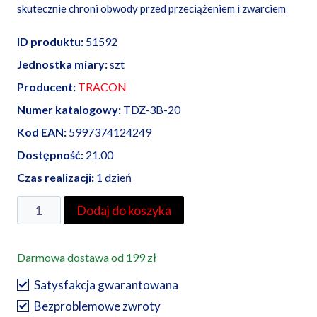
skutecznie chroni obwody przed przeciążeniem i zwarciem
ID produktu:
51592
Jednostka miary:
szt
Producent:
TRACON
Numer katalogowy:
TDZ-3B-20
Kod EAN:
5997374124249
Dostępność:
21.00
Czas realizacji:
1 dzień
ilość
Dodaj do koszyka
Wyłącznik
nadprądowy
Darmowa dostawa od 199 zł
B20
6kA
Satysfakcja gwarantowana
3-
Bezproblemowe zwroty