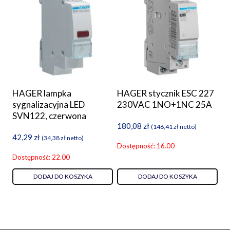
HAGER lampka
HAGER stycznik ESC 227
sygnalizacyjna LED
230VAC 1NO+1NC 25A
SVN122, czerwona
180,08
zł
(
146,41
zł
netto)
42,29
zł
(
34,38
zł
netto)
Dostępność: 16.00
Dostępność: 22.00
DODAJ DO KOSZYKA
DODAJ DO KOSZYKA