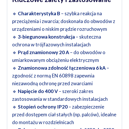
🔹
Charakterystyka B
– szybka reakcja na
przeciążenia i zwarcia; doskonała do obwodów z
urządzeniami o niskim prądzie rozruchowym
🔹
3-biegunowa konstrukcja
– skuteczna
ochrona w trójfazowych instalacjach
🔹
Prąd znamionowy 20 A
– do obwodów o
umiarkowanym obciążeniu elektrycznym
🔹
Znamionowa zdolność łączeniowa 6 kA
–
zgodność z normą EN 60898 zapewnia
niezawodną ochronę przed zwarciami
🔹
Napięcie do 400 V
– szeroki zakres
zastosowania w standardowych instalacjach
🔹
Stopień ochrony IP20
– zabezpieczenie
przed dostępem ciał stałych (np. palców), idealne
do montażu w rozdzielnicach