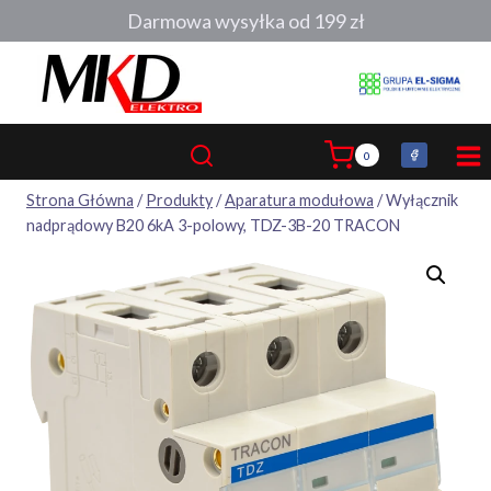
Przejdź
Darmowa wysyłka od 199 zł
do
treści
0
Strona Główna
/
Produkty
/
Aparatura modułowa
/
Wyłącznik
nadprądowy B20 6kA 3-polowy, TDZ-3B-20 TRACON