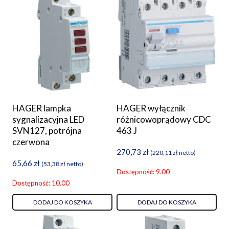
HAGER lampka
HAGER wyłącznik
sygnalizacyjna LED
różnicowoprądowy CDC
SVN127, potrójna
463 J
czerwona
270,73
zł
(
220,11
zł
netto)
65,66
zł
(
53,38
zł
netto)
Dostępność: 9.00
Dostępność: 10.00
DODAJ DO KOSZYKA
DODAJ DO KOSZYKA