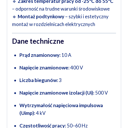
🔹
Zakres temperatur pracy od -25°C do 55°C
– odporność na trudne warunki środowiskowe
🔹
Montaż podtynkowy
– szybki i estetyczny
montaż w rozdzielnicach elektrycznych
Dane techniczne
Prąd znamionowy:
10 A
Napięcie znamionowe:
400 V
Liczba biegunów:
3
Napięcie znamionowe izolacji (Ui):
500 V
Wytrzymałość napięciowa impulsowa
(Uimp):
4 kV
Częstotliwość pracy:
50–60 Hz