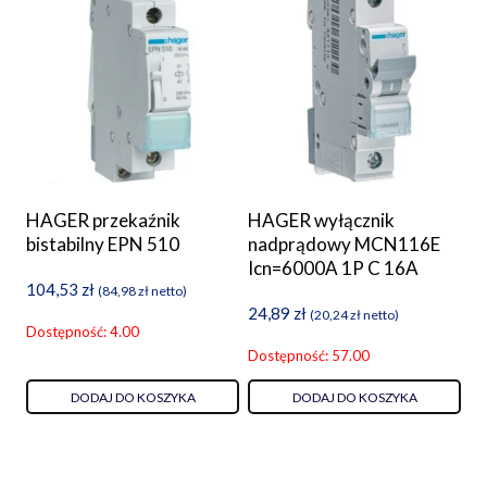
HAGER przekaźnik
HAGER wyłącznik
bistabilny EPN 510
nadprądowy MCN116E
Icn=6000A 1P C 16A
104,53
zł
(
84,98
zł
netto)
24,89
zł
(
20,24
zł
netto)
Dostępność: 4.00
Dostępność: 57.00
DODAJ DO KOSZYKA
DODAJ DO KOSZYKA