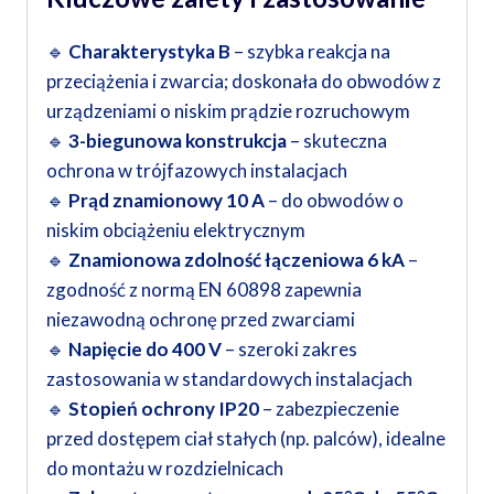
🔹
Charakterystyka B
– szybka reakcja na
przeciążenia i zwarcia; doskonała do obwodów z
urządzeniami o niskim prądzie rozruchowym
🔹
3-biegunowa konstrukcja
– skuteczna
ochrona w trójfazowych instalacjach
🔹
Prąd znamionowy 10 A
– do obwodów o
niskim obciążeniu elektrycznym
🔹
Znamionowa zdolność łączeniowa 6 kA
–
zgodność z normą EN 60898 zapewnia
niezawodną ochronę przed zwarciami
🔹
Napięcie do 400 V
– szeroki zakres
zastosowania w standardowych instalacjach
🔹
Stopień ochrony IP20
– zabezpieczenie
przed dostępem ciał stałych (np. palców), idealne
do montażu w rozdzielnicach