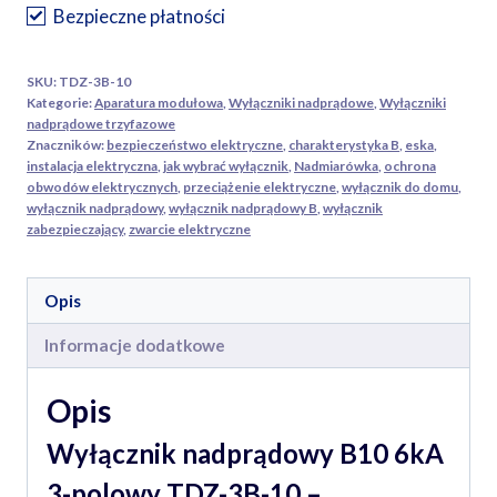
polowy,
Bezpieczne płatności
TDZ-
3B-
SKU:
TDZ-3B-10
10
Kategorie:
Aparatura modułowa
,
Wyłączniki nadprądowe
,
Wyłączniki
TRACON
nadprądowe trzyfazowe
Znaczników:
bezpieczeństwo elektryczne
,
charakterystyka B
,
eska
,
instalacja elektryczna
,
jak wybrać wyłącznik
,
Nadmiarówka
,
ochrona
obwodów elektrycznych
,
przeciążenie elektryczne
,
wyłącznik do domu
,
wyłącznik nadprądowy
,
wyłącznik nadprądowy B
,
wyłącznik
zabezpieczający
,
zwarcie elektryczne
Opis
Informacje dodatkowe
Opis
Wyłącznik nadprądowy B10 6kA
3-polowy TDZ-3B-10 –