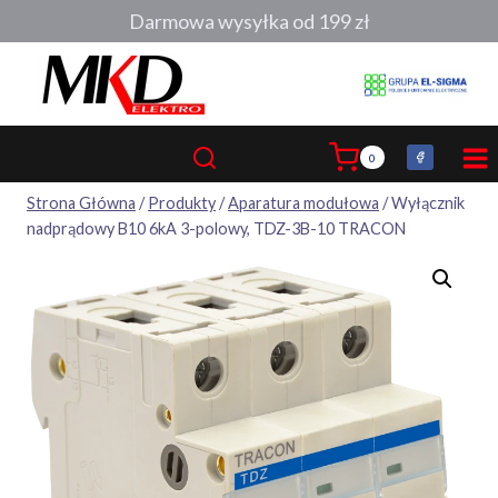
Przejdź
Darmowa wysyłka od 199 zł
do
treści
0
Strona Główna
/
Produkty
/
Aparatura modułowa
/
Wyłącznik
nadprądowy B10 6kA 3-polowy, TDZ-3B-10 TRACON