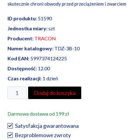
skutecznie chroni obwody przed przeciążeniem i zwarciem
ID produktu:
51590
Jednostka miary:
szt
Producent:
TRACON
Numer katalogowy:
TDZ-3B-10
Kod EAN:
5997374124225
Dostępność:
12.00
Czas realizacji:
1 dzień
ilość
Dodaj do koszyka
Wyłącznik
nadprądowy
Darmowa dostawa od 199 zł
B10
6kA
Satysfakcja gwarantowana
3-
Bezproblemowe zwroty