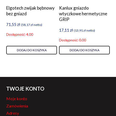
Elgotech zwijak bębnowy
Kanlux gniazdo
bez gniazd
wtyczkowe hermetyczne
GRIP
71,55
zł
(
58,17
zł
netto)
17,11
zł
(
13,91
zł
netto)
Dostępność: 4.00
Dostępność: 0.00
DODAJ DO KOSZYKA
DODAJ DO KOSZYKA
TWOJE KONTO
Moje konto
Zamówienia
Adresy