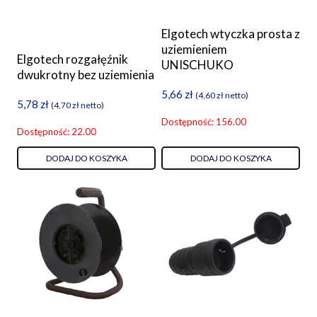
Elgotech wtyczka prosta z
uziemieniem
Elgotech rozgałęźnik
UNISCHUKO
dwukrotny bez uziemienia
5,66
zł
(
4,60
zł
netto)
5,78
zł
(
4,70
zł
netto)
Dostępność: 156.00
Dostępność: 22.00
DODAJ DO KOSZYKA
DODAJ DO KOSZYKA