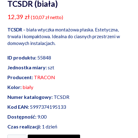
TCSDR (biała)
12,39
zł
(
10,07
zł
netto)
TCSDR
– biała wtyczka montażowa płaska. Estetyczna,
trwała i kompaktowa. Idealna do ciasnych przestrzeni w
domowych instalacjach.
ID produktu:
55848
Jednostka miary:
szt
Producent:
TRACON
Kolor:
biały
Numer katalogowy:
TCSDR
Kod EAN:
5997374195133
Dostępność:
9.00
Czas realizacji:
1 dzień