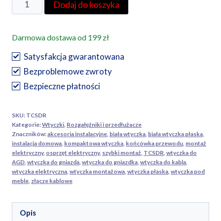
ilość
Dodaj do koszyka
Wtyczka
montażowa,
Darmowa dostawa od 199 zł
płaska
–
Satysfakcja gwarantowana
TCSDR
Bezproblemowe zwroty
(biała)
Bezpieczne płatności
SKU:
TCSDR
Kategorie:
Wtyczki
,
Rozgałęźniki i przedłużacze
Znaczników:
akcesoria instalacyjne
,
biała wtyczka
,
biała wtyczka płaska
,
instalacja domowa
,
kompaktowa wtyczka
,
końcówka przewodu
,
montaż
elektryczny
,
osprzęt elektryczny
,
szybki montaż
,
TCSDR
,
wtyczka do
AGD
,
wtyczka do gniazda
,
wtyczka do gniazdka
,
wtyczka do kabla
,
wtyczka elektryczna
,
wtyczka montażowa
,
wtyczka płaska
,
wtyczka pod
meble
,
złącze kablowe
Opis