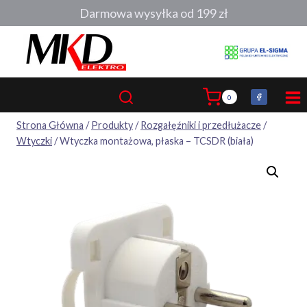
Przejdź
Darmowa wysyłka od 199 zł
do
treści
0
Strona Główna
/
Produkty
/
Rozgałęźniki i przedłużacze
/
Wtyczki
/
Wtyczka montażowa, płaska – TCSDR (biała)